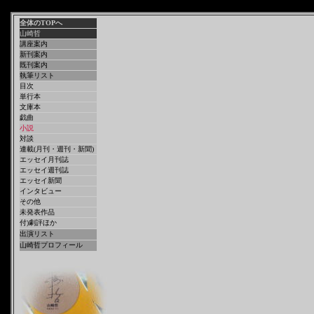
全体のTOPへ
山崎哲
講座案内
新刊案内
既刊案内
執筆リスト
目次
単行本
文庫本
戯曲
小説
対談
連載(月刊・週刊・新聞)
エッセイ月刊誌
エッセイ週刊誌
エッセイ新聞
インタビュー
その他
未発表作品
付)劇評ほか
出演リスト
山崎哲プロフィール