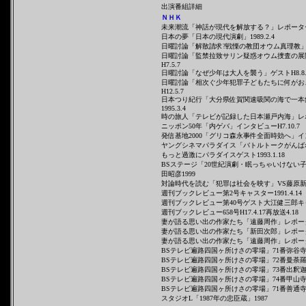
出演番組詳細
ＮＨＫ
未来潮流「神話が現代を解放する？」レポーターＨ8
日本の夢「日本の現代演劇」1989.2.4
日曜討論「解散請求?戦慄の教団オウム真理教」ゲス
日曜討論「監禁拉致サリン疑惑オウム捜査の展
H7.5.7
日曜討論「なぜ少年は大人を襲う」ゲストH8.8.
日曜討論「相次ぐ少年犯罪子どもたちに何がお
H12.5.7
日本つり紀行「大分県佐賀関速吸関の海で一本
1995.3.4
時の旅人「テレビが記録した日本瀬戸内海」レポータ
ニッポン50年「内ゲバ」インタビューH7.10.7
発信基地2000「グリコ森永事件全面時効へ」インタビ
ヤングシネマパラダイス「バトルトークがんば
もっと過激にパラダイスゲスト1993.1.18
BSステージ「20世紀演劇
・眠っちゃいけない
田昭彦1999
対論時代を読む「犯罪は社会を映す」VS藤原新也19
週刊ブックレビュー第2号キャスター1991.4.14
週刊ブックレビュー第40号ゲスト大江健三郎キ
週刊ブックレビュー658号H17.4.17再放送4.18
妻が語る思い出の作家たち「遠藤周作」レポーター1
妻が語る思い出の作家たち「新田次郎」レポーター1997
妻が語る思い出の作家たち「遠藤周作」レポーター199
BSテレビ遍路四国ヶ所けさの零場」71番弥谷寺7
BSテレビ遍路四国ヶ所けさの零場」72番曼荼羅寺
BSテレビ遍路四国ヶ所けさの零場」73番出釈迦寺
BSテレビ遍路四国ヶ所けさの零場」74番甲山寺7
BSテレビ遍路四国ヶ所けさの零場」71番善通寺7
スタジオL「1987年の忠臣蔵」1987