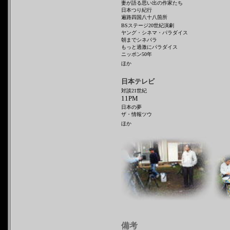
妻が語る
思い出の作家たち
日本つり紀行
遍路四国八十八箇所
BSステージ20世紀演劇
ヤング・シネマ・パラダイス
朝までシネパラ
もっと過激にパラダイス
ニッポン50年
ほか
日本テレビ
対談21世紀
11PM
日本の夢
ザ・情報ツウ
ほか
備考