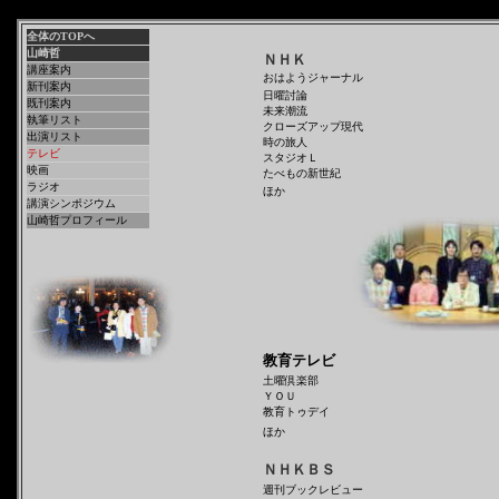
全体のTOPへ
山崎哲
ＮＨＫ
講座案内
おはようジャーナル
新刊案内
日曜討論
既刊案内
未来潮流
執筆リスト
クローズアップ現代
出演リスト
時の旅人
テレビ
スタジオＬ
映画
たべもの新世紀
ラジオ
ほか
講演シンポジウム
山崎哲プロフィール
教育テレビ
土曜倶楽部
ＹＯＵ
教育トゥデイ
ほか
ＮＨＫＢＳ
週刊ブックレビュー