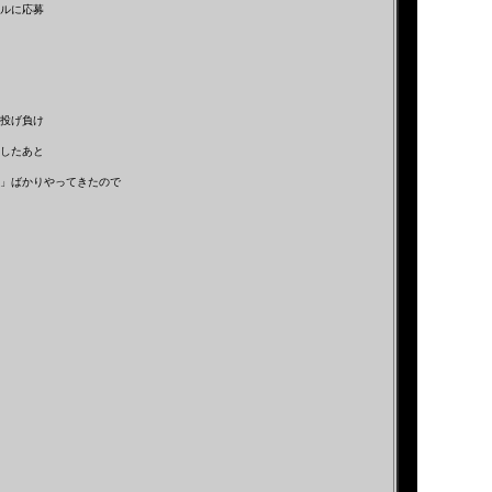
ルに応募
投げ負け
したあと
」ばかりやってきたので