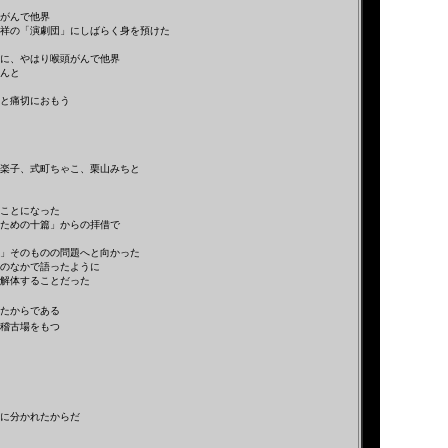
がんで他界
祥の「演劇団」にしばらく身を預けた
に、やはり喉頭がんで他界
んと
と痛切におもう
楽子、式町ちゃこ、栗山みちと
ことになった
ための十篇」からの拝借で
」そのものの問題へと向かった
のなかで語ったように
解体することだった
たからである
に稽古場をもつ
に分かれたからだ