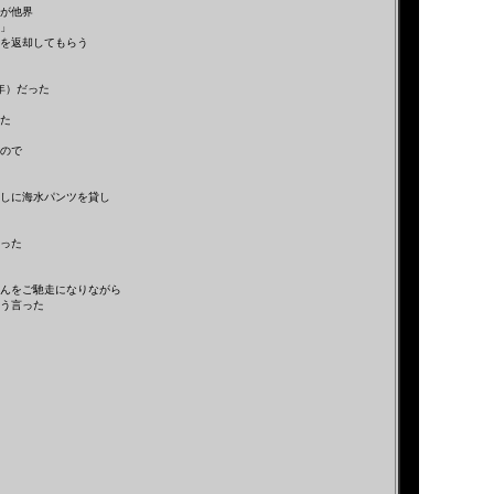
が他界
」
を返却してもらう
年）だった
た
ので
しに海水パンツを貸し
った
んをご馳走になりながら
う言った