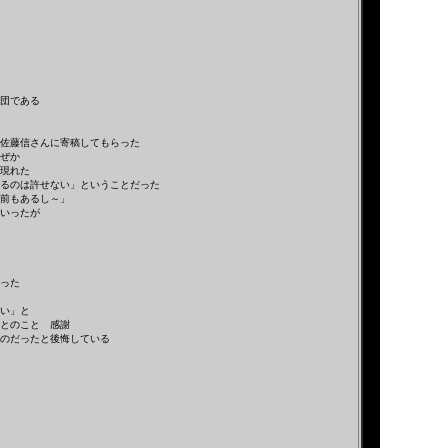
団である
佐藤信さんに寄稿してもらった
ぜか
現れた
るのは許せない」ということだった
前もあるし～」
いったが
った
い」と
とのこと 感謝
のだったと後悔している