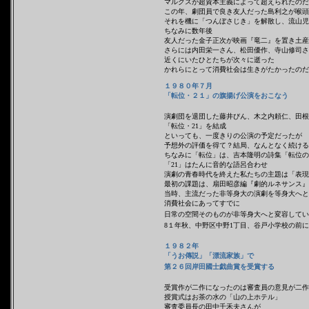
マルクスが超資本主義によって超えられたのだ
この年、劇団員で良き友人だった島利之が喉頭
それを機に「つんぼさじき」を解散し、流山児
ちなみに数年後
友人だった金子正次が映画『竜二』を置き土産
さらには内田栄一さん、松田優作、寺山修司さ
近くにいたひとたちが次々に逝った
かれらにとって消費社会は生きがたかったのだ
１９８０年７月
「転位・２１」の旗揚げ公演をおこなう
演劇団を退団した藤井びん、木之内頼仁、田根
「転位・21」を結成
といっても、一度きりの公演の予定だったが
予想外の評価を得て？結局、なんとなく続ける
ちなみに「転位」は、吉本隆明の詩集「転位の
「21」はたんに音的な語呂合わせ
演劇の青春時代を終えた私たちの主題は「表現
最初の課題は、扇田昭彦編『劇的ルネサンス』
当時、主流だった非等身大の演劇を等身大へと
消費社会にあってすでに
日常の空間そのものが非等身大へと変容してい
8１年秋、中野区中野1丁目、谷戸小学校の前
１９８２年
「うお傳説」「漂流家族」で
第２６回岸田國士戯曲賞を受賞する
受賞作が二作になったのは審査員の意見が二作
授賞式はお茶の水の「山の上ホテル」
審査委員長の田中千禾夫さんが