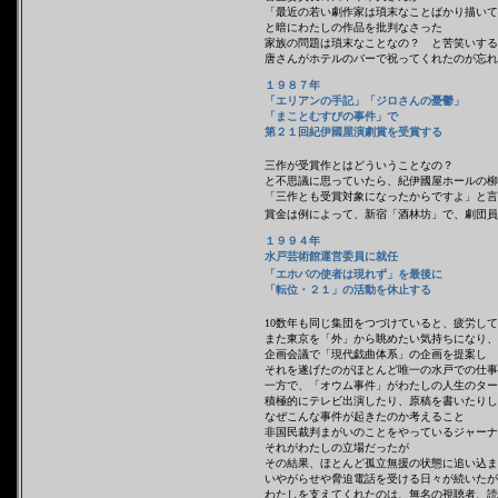
「最近の若い劇作家は瑣末なことばかり描いて
と暗にわたしの作品を批判なさった
家族の問題は瑣末なことなの？ と苦笑いする
唐さんがホテルのバーで祝ってくれたのが忘れ
１９８７年
「エリアンの手記」「ジロさんの憂鬱」
「まことむすびの事件」で
第２１回紀伊國屋演劇賞を受賞する
三作が受賞作とはどういうことなの？
と不思議に思っていたら、紀伊國屋ホールの柳
「三作とも受賞対象になったからですよ」と言
賞金は例によって、新宿「酒林坊」で、劇団員
１９９４年
水戸芸術館運営委員に就任
「エホバの使者は現れず」を最後
に
「転位・２１」の活動を休止する
10数年も同じ集団をつづけていると、疲労し
また東京を「外」から眺めたい気持ちになり、
企画会議で「現代戯曲体系」の企画を提案し
それを遂げたのがほとんど唯一の水戸での仕事
一方で、「オウム事件」がわたしの人生のター
積極的にテレビ出演したり、原稿を書いたりし
なぜこんな事件が起きたのか考えること
非国民裁判まがいのことをやっているジャーナ
それがわたしの立場だったが
その結果、ほとんど孤立無援の状態に追い込ま
いやがらせや脅迫電話を受ける日々が続いたが
わたしを支えてくれたのは、無名の視聴者、読