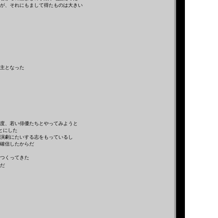
が、それにもまして得たものは大きい
主となった
度、若い俳優たちとやってみようと
とにした
演劇にたいする志をもっているし
確信したからだ
つくってきた
だ