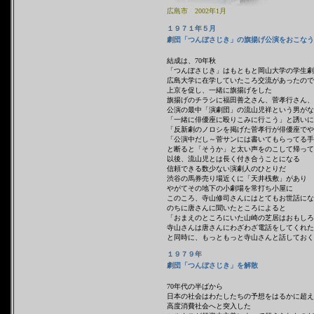
広島市 2002年1月
１９７１年５月
劇団「つんぼさじき」の旗揚げ公演をおこなう
結成は、70年秋
「つんぼさじき」はもともと岡山大学の学生劇
広島大学に在学していたころ交流があったので
上京を促し、一緒に旗揚げをした
旗揚げのチラシに福田善之さん、菅孝行さん、
公演の最中「演劇団」の流山児祥という男がな
「一緒に俳優座に殴りこみに行こう」と誘いに
「反新劇のノロシを掲げた菅孝行が俳優座でや
「公演中だし～菅サンには書いてもらってる手
と断ると「そうか」と太い声をのこして帰って
以後、流山児とは長く付き合うことになる
信頼できる数少ない演劇人のひとりだ
渋谷の馬券売り場近くに「天井桟敷」があり
やがてその地下の小劇場を常打ち小屋に
このころ、寺山修司さんにはとてもお世話にな
のちに唐さんに聞いたところによると
「おまえのところにいた山崎の芝居はおもしろ
寺山さんは唐さんにわざわざ電話をしてくれた
と同時に、もっともっと寺山さんと話しておく
１９７９年
劇団「つんぼさじき」を解散
70年代の半ばから
日本の社会はわたしたちの予想をはるかに超え
高度消費社会へと突入した