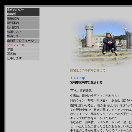
全体のTOPへ
山崎哲
講座案内
新刊案内
既刊案内
執筆リスト
出演リスト
山崎哲プロフィール
プロフィール
年譜
写真館
仕事します
自宅近くの手賀沼公園にて
１９４６年
宮崎県宮崎市に生まれる
本
名、渡辺康徳
生家は、鏡洲の小河内（こがわうち）
日向ライン（加江田川渓谷）、双石山（ぼろい
、
義姉に言わせると
暇があれば川釣りに行っ
また野球少年で、将来の夢はジャイアンツのエ
故ジャイアント馬場がジャイアンツの投手だっ
キャンプ地で尻を追っかけたものだ
ちなみに「山崎哲」（ペンネーム）の「哲」は
と、わたしは兄に言ったことがあるらしいのだ
中学生のころから使っていたのでペンネームの