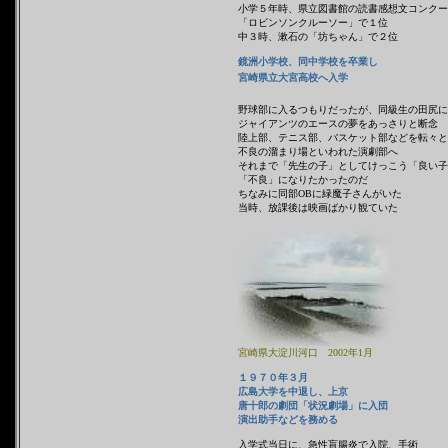
小学５年時、県立図書館の読書感想文コンクー
「ロビンソンクルーソー」で１位
中３時、漱石の「坊ちゃん」で２位
鏡洲小学校、同中学校を卒業
し
宮崎県立大宮高校へ入学
野球部に入るつもりだったが、同級生の田尻に
ジャイアンツのエースの夢をあっさりと断念
陸上部、テニス部、バスケット部などを転々と
不良の溜まり場といわれた演劇部へ
それまで「先生の子」としてけっこう「良い子
「不良」になりたかったのだ
ちなみに同部OBに緑魔子さんがいた
当時、放課後は映画ばかり観ていた
宮崎県大淀川河口 2002年1月
１９７０年３月
広島大学を中退し、上京
唐十郎の劇団「状況劇場」に入団
演出助手などを務める
入学式当日に、急性盲腸炎で入院、手術