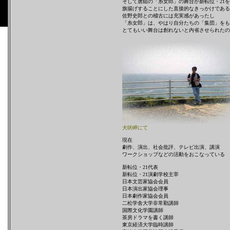
そして唐組の「糸女郎」の舞台が新転位・21を
旗揚げすることにした直接的なきっかけである
佐野史郎との稽古には充実感があったし
「糸女郎」は、やはり自分たちの「集団」をも
とてもいい舞台は創れないと内省させられたの
犬吠岬にて
現在
劇作、演出、社会批評、テレビ出演、講演
ワークショップなどの活動をおこなっている
新転位・21代表
新転位・21演劇学校主宰
日本文芸家協会会員
日本演出家協会理事
日本劇作家協会会員
二松学舎大学非常勤講師
国際文化学園講師
茶房ドラマを書く講師
東京経済大学臨時講師