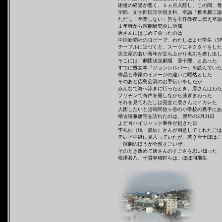
術後の経過が悪く、１ヵ月入院し、この間、母
学部、文学部国語学国文科、
卒論「椎名麟三論
ただし「卒業しない」旨を主任教授に伝え卒論
１年時から演劇研究会に所属
唐さんにはじめて会ったのは
中国新聞社のロビーで、わたしはまだ学生（5
テーブルに近づくと、スーツにネクタイをした
坊主頭の若い青年が立ち上がり名刺を差し出し
そこには「劇団状況劇場 唐十郎」とあった
すでに処女本『ジョンシルバー』を読んでいた
作品と作家のイメージの違いに唖然とした
そのあと広島公演のお手伝いをしたが
みんなで海へ泳ぎに行ったとき、唐さんはわた
フリチンで奇声を発しながら泳ぎまわった
それを見てわたしは完全に唐さんにイカレた
入団したいと当時阿佐ヶ谷の小学校の裏手にあ
稽古場兼唐宅を訪れたのは、翌年の3月31日
よど号ハイジャック事件が起きた日
李礼仙（現・麗仙）さんが用意してくれたごは
テレビ中継に見入っていたが、若き唐十郎はこ
「演劇のほうが全然すごいぜ」
そのとき改めて唐さんのすごさを思い知った
根津甚八、十貫寺梅軒らは、ほぼ同期生