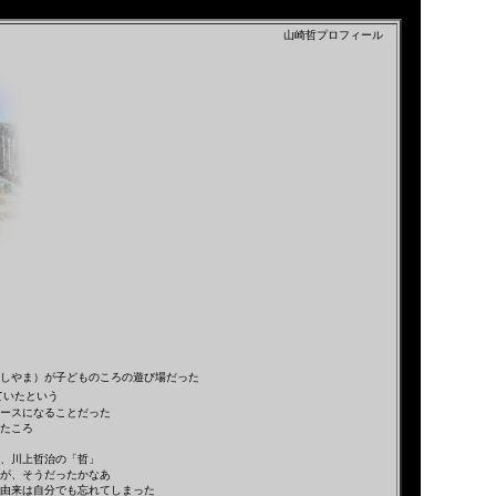
山崎哲プロフィール
しやま）が子どものころの遊び場だった
ていたという
ースになることだった
たころ
、川上哲治の「哲」
が、そうだったかなあ
由来は自分でも忘れてしまった