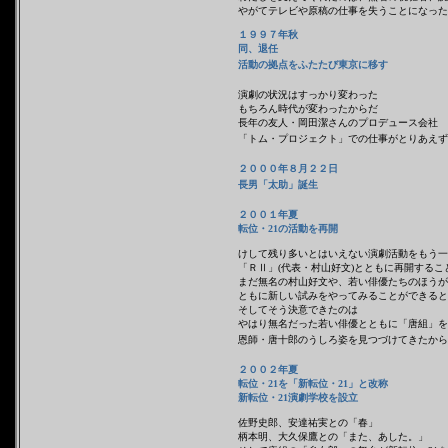
やがてテレビや原稿の仕事を失うことになった
１９９７年秋
同、退任
活動の拠点をふたたび東京に移す
演劇の状況はすっかり変わった
もちろん時代が変わったからだ
長年の友人・岡田潔さんのプロデュース会社
「トム・プロジェクト」での仕事がとりあえず
２０００年８月２２日
長男「太助」誕生
２００１年夏
転位・21の活動を再開
けして残り多いとはいえない演劇活動をもう一
「ＲⅡ」(代表・村山好文)とともに再開するこ
まだ無名の村山好文や、若い俳優たちのほうが
ともに新しい試みをやってみることができると
そしてそう決意できたのは
やはり無名だった若い俳優とともに「唐組」を
恩師・唐十郎のうしろ姿を見つづけてきたから
２００２年夏
転位・21を「新転位・21」と改称
新転位・21演劇学校を設立
佐野史郎、安達祐実との「春」
柄本明、大久保鷹との「また、あした。」