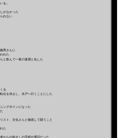
いる」
しかなかった
られない
義男さんに
われた
らと飲んで一夜の藻屑と化した
てくる
転位を休止し、水戸へ行くことにした
ニングポインになった
た
リスト、文化人らと徹底して闘うこと
れた
者からの励ましの手紙や電話だった