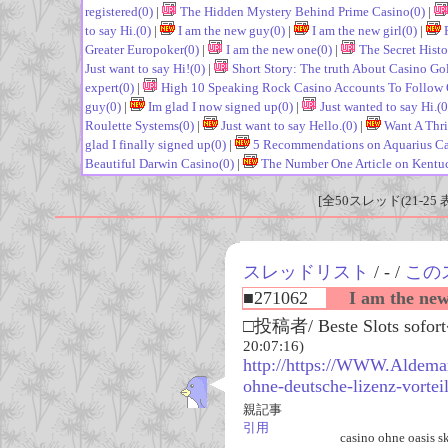
registered(0)
|
The Hidden Mystery Behind Prime Casino(0)
|
to say Hi.(0)
|
I am the new guy(0)
|
I am the new girl(0)
|
R
Greater Europoker(0)
|
I am the new one(0)
|
The Secret Hist
Just want to say Hi!(0)
|
Short Story: The truth About Casino Go
expert(0)
|
High 10 Speaking Rock Casino Accounts To Follow O
guy(0)
|
Im glad I now signed up(0)
|
Just wanted to say Hi.(0
Roulette Systems(0)
|
Just want to say Hello.(0)
|
Want A Thri
glad I finally signed up(0)
|
5 Recommendations on Aquarius Cas
Beautiful Darwin Casino(0)
|
The Number One Article on Kentu
[全50スレッド(21-25 
スレッドリスト
/ - /
この
■271062
I am the new 
□投稿者/ Beste Slots sofor
20:07:16)
http://https://WWW.Aldema
ohne-deutsche-lizenz-vorteil
親記事
引用
casino ohne oasis sk