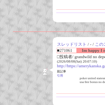
スレッドリスト
/ - /
この
■271061
Im happy I no
□投稿者/ grandwild no depo
(2026/08/08(Sat) 20:07:10)
http://https://amerykanska.g
親記事
引用
poker united statesn
usa free bonus no de