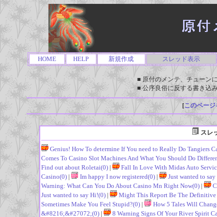
HOME
HELP
新規作成
スレッド表示
■ 原付のメンテ、チューン
■ 公序良俗に反する書き込
[
このページ
スレ
Genius! How To determine If You need to Really Do Tangiers C
Comes To Casino Slot Machines And What You Should Do Differen
Find out about Roletai(0)
|
Fall In Love With Midas Auto Servic
Casino(0)
|
Im happy I now registered(0)
|
Just wanted to say 
Warning: What Can You Do About Casino Mn Right Now(0)
|
Ca
Just wanted to say Hi!(0)
|
Might This Report Be The Definitive
Sometimes Make You Feel Stupid?(0)
|
How 5 Tales Will Chang
&#8216;&#27072;(0)
|
8 Warning Signs Of Your River Spirit C