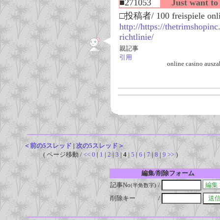
■271053
Just want to 
□投稿者/ 100 freispiele onl
http://https://thetrimshopi
richtlinie/
親記事
引用
online casino ausza
＜前の5スレッド
|
次の5スレッド＞
( ページ移動 /
<<
0
|
1
|
2
|
3
|
4
|
5
|
6
|
7
|
8
|
9
>>
)
編集/削除フォーム
記事No
/
(半角数字)
削除キー
/