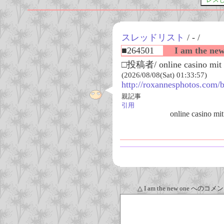
スレッドリスト
/ - /
■264501
I am the new
□投稿者/ online casino mit 
(2026/08/08(Sat) 01:33:57)
http://roxannesphotos.com/
親記事
引用
online casino mit
△ I am the new one へのコメ