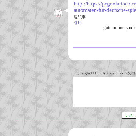
http://https://pegnolattoeo
automaten-fur-deutsche-spie
親記事
引用
gute online spie
△ Im glad I finally signed up 