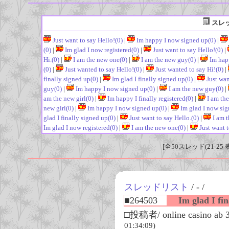
スレ
Just want to say Hello!(0)
|
Im happy I now signed up(0)
|
(0)
|
Im glad I now registered(0)
|
Just want to say Hello!(0)
|
Hi.(0)
|
I am the new one(0)
|
I am the new guy(0)
|
Im happ
(0)
|
Just wanted to say Hello!(0)
|
Just wanted to say Hi!(0)
|
finally signed up(0)
|
Im glad I finally signed up(0)
|
Just wan
guy(0)
|
Im happy I now signed up(0)
|
I am the new guy(0)
|
am the new girl(0)
|
Im happy I finally registered(0)
|
I am the
new girl(0)
|
Im happy I now signed up(0)
|
Im glad I now sig
glad I finally signed up(0)
|
Just want to say Hello.(0)
|
I am t
Im glad I now registered(0)
|
I am the new one(0)
|
Just want t
[全50スレッド(21-25 
スレッドリスト
/ - /
■264503
Im glad I fina
□投稿者/ online casino ab 3
01:34:09)