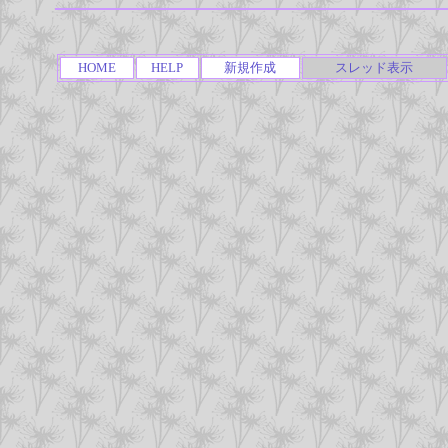
HOME
HELP
新規作成
スレッド表示