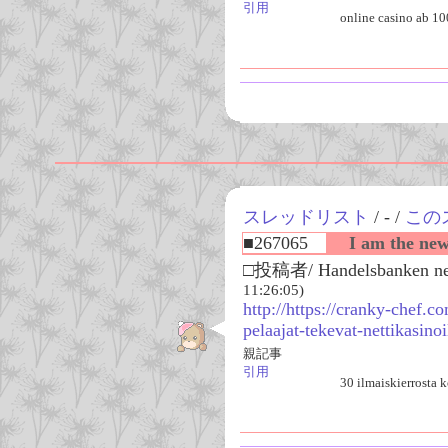
引用
online casino ab 10
スレッドリスト
/ - /
この
■267065
I am the new 
□投稿者/ Handelsbanken net
11:26:05)
http://https://cranky-chef.c
pelaajat-tekevat-nettikasinoi
親記事
引用
30 ilmaiskierrosta 