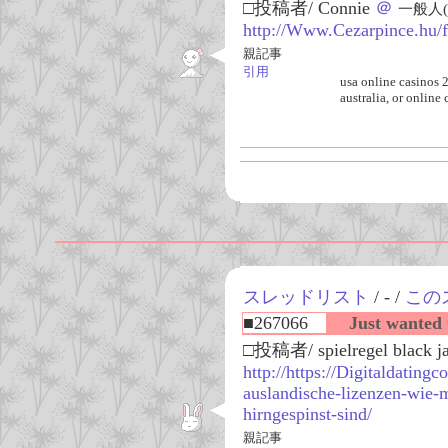
□投稿者/ Connie
＠
一般人(5回
http://Www.Cezarpince.hu/f
親記事
引用
usa online casinos 
australia, or online
スレッドリスト
/ - /
この
■267066
Just wanted t
□投稿者/ spielregel black j
http://https://Digitaldatin
auslandische-lizenzen-wie-
hirngespinst-sind/
親記事