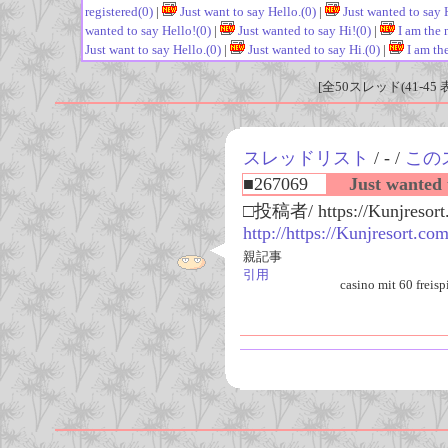
registered(0)
|
Just want to say Hello.(0)
|
Just wanted to say 
wanted to say Hello!(0)
|
Just wanted to say Hi!(0)
|
I am the 
Just want to say Hello.(0)
|
Just wanted to say Hi.(0)
|
I am the
[全50スレッド(41-45 
スレッドリスト
/ - /
この
■267069
Just wanted t
□投稿者/ https://Kunjresor
http://https://Kunjresort.com
親記事
引用
casino mit 60 freis