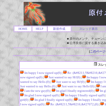
HOME
HELP
新規作成
スレッド表示
■ 原付のメンテ、チューン
■ 公序良俗に反する書き込
[
このページ
スレ
Im happy I now signed up(0)
|
Re: (&#8211;ｳ&#8216;&#270
now signed up(0)
|
Just wanted to say Hi!(0)
|
Im happy I now
wanted to say Hello.(0)
|
Just want to say Hi!(0)
|
Im happy I f
Just wanted to say Hello.(0)
|
Just want to say Hello!(0)
|
I am
I am the new guy(0)
|
Im glad I finally registered(0)
|
Im gl
Im glad I now signed up(0)
|
Im happy I finally signed up(0)
girl(0)
|
Im glad I finally signed up(0)
|
Im happy I finally reg
I now signed up(0)
|
Re: (&#8211;ｳ&#8216;&#27072;(0)
|
I