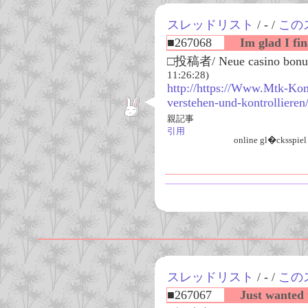
スレッドリスト
/ - /
この
■267068
Im glad I fina
□投稿者/ Neue casino bonus
11:26:28)
http://https://Www.Mtk-Kom
verstehen-und-kontrollieren
親記事
引用
online gl�cksspiel
スレッドリスト
/ - /
この
■267067
Just wanted t