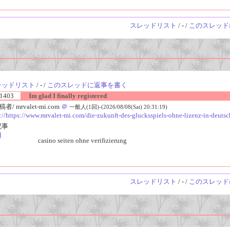
スレッドリスト
/ - /
このスレッド
レッドリスト
/ - /
このスレッドに返事を書く
71403
Im glad I finally registered
者/ mrvalet-mi.com
＠
一般人(1回)-(2026/08/08(Sat) 20:31:19)
://https://www.mrvalet-mi.com/die-zukunft-des-glucksspiels-ohne-lizenz-in-deutsc
記事
用
casino seiten ohne verifizierung
スレッドリスト
/ - /
このスレッド