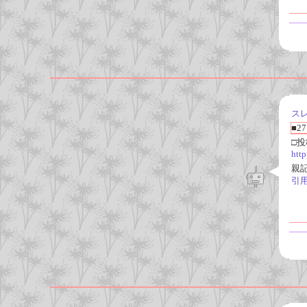
ス
■2
□投稿
http
親
引