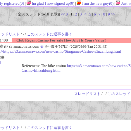
ly registered(0)
|
Im glad I now signed up(0)
|
I am the new guy(0)
|
Just w
[全50スレッド(6-10 表示)]
<<
0
|
1
|
2
|
3
|
4
|
5
|
6
|
7
|
8
|
9
>>
レッドリスト
/ - /
このスレッドに返事を書く
71408
Club Regent Casino For sale How A lot Is Yours Value?
者/ s3.amazonaws.com
＠
弄り魔神(567回)-(2026/08/08(Sat) 20:31:45)
p://https://s3.amazonaws.com/new-casino/Stargames-Casino-Einzahlung.html
記事
用
References: The bike casino
https://s3.amazonaws.com/new-casino/S
Casino-Einzahlung.html
スレッドリスト
/ - /
このスレッド
レッドリスト
/ - /
このスレッドに返事を書く