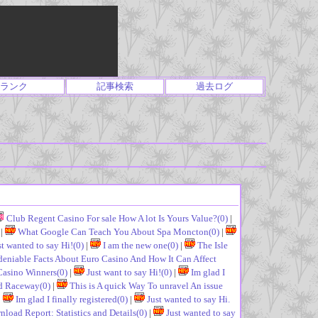
ランク
記事検索
過去ログ
Club Regent Casino For sale How A lot Is Yours Value?(0)
|
|
What Google Can Teach You About Spa Moncton(0)
|
t wanted to say Hi!(0)
|
I am the new one(0)
|
The Isle
deniable Facts About Euro Casino And How It Can Affect
Casino Winners(0)
|
Just want to say Hi!(0)
|
Im glad I
nd Raceway(0)
|
This is A quick Way To unravel An issue
|
Im glad I finally registered(0)
|
Just wanted to say Hi.
oad Report: Statistics and Details(0)
|
Just wanted to say