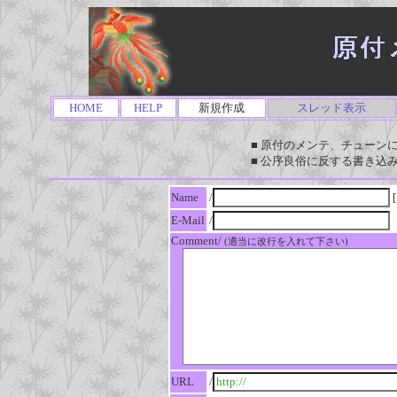
HOME
HELP
新規作成
スレッド表示
■ 原付のメンテ、チューン
■ 公序良俗に反する書き込
Name
/
[
E-Mail
/
Comment/
(適当に改行を入れて下さい)
URL
/