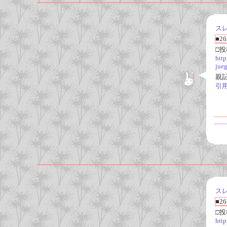
ス
■2
□投稿
http
jue
親
引
ス
■2
□投稿
http