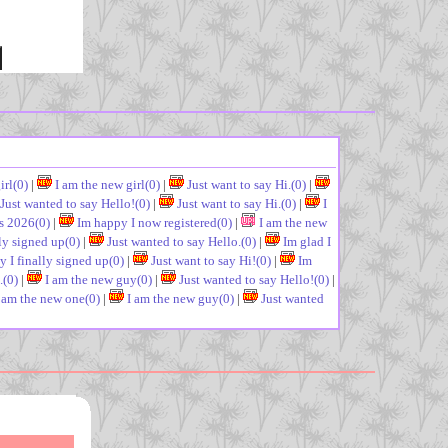
irl(0)
|
I am the new girl(0)
|
Just want to say Hi.(0)
|
Just wanted to say Hello!(0)
|
Just want to say Hi.(0)
|
I
s 2026(0)
|
Im happy I now registered(0)
|
I am the new
ly signed up(0)
|
Just wanted to say Hello.(0)
|
Im glad I
 I finally signed up(0)
|
Just want to say Hi!(0)
|
Im
.(0)
|
I am the new guy(0)
|
Just wanted to say Hello!(0)
|
 am the new one(0)
|
I am the new guy(0)
|
Just wanted