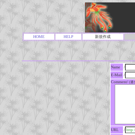
HOME
HELP
新規作成
Name
/
E-Mail
/
Comment/
(適
URL
/