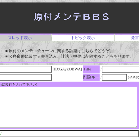
スレッド表示
トピック表示
発言
■ 原付のメンテ、チューンに関する話題はこちらでどうぞ。
■ 公序良俗に反する書き込み、誹謗・中傷は削除することもあります。
[ID:GAykOBWA]
Title
/
削除キー
/
(半角8
当に改行を入れて下さい)