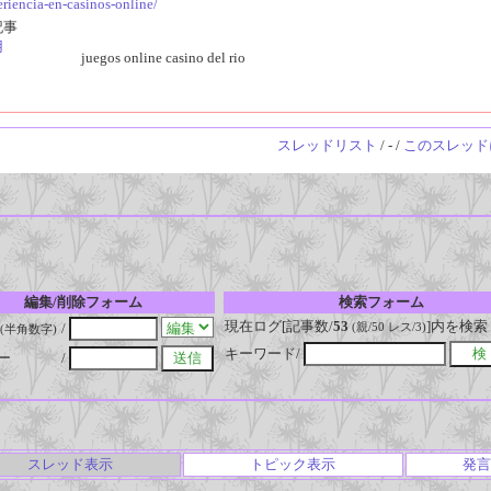
riencia-en-casinos-online/
記事
用
juegos online casino del rio
スレッドリスト
/ - /
このスレッド
編集/削除フォーム
検索フォーム
現在ログ[記事数/
53
]内を検索
/
(親/50 レス/3)
(半角数字)
キーワード/
ー
/
スレッド表示
トピック表示
発言