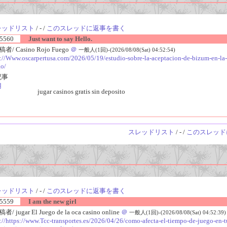
レッドリスト
/ - /
このスレッドに返事を書く
65560
Just want to say Hello.
者/ Casino Rojo Fuego
＠
一般人(1回)-(2026/08/08(Sat) 04:52:54)
://Www.oscarpertusa.com/2026/05/19/estudio-sobre-la-aceptacion-de-bizum-en-la-i
go/
記事
用
jugar casinos gratis sin deposito
スレッドリスト
/ - /
このスレッド
レッドリスト
/ - /
このスレッドに返事を書く
65559
I am the new girl
者/ jugar El Juego de la oca casino online
＠
一般人(1回)-(2026/08/08(Sat) 04:52:39)
://https://www.Tcc-transportes.es/2026/04/26/como-afecta-el-tiempo-de-juego-en-t