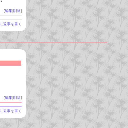
os
[
編集
|
削除
]
に返事を書く
[
編集
|
削除
]
に返事を書く