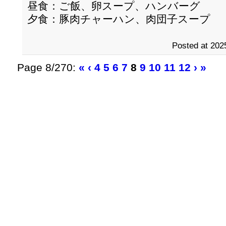
昼食：ご飯、卵スープ、ハンバーグ
夕食：豚肉チャーハン、肉団子スープ
Posted at 202
Page 8/270:
«
‹
4
5
6
7
8
9
10
11
12
›
»