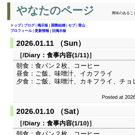
やなたのページ
興味のあるこ
トップ
|
ブログ
|
掲示板
|
国際結婚
|
セブ
|
登山
プロフィール
|
更新情報
|
旧掲示板
2026.01.11 （Sun）
［/Diary：
食事内容(1/11)
］
朝食：食パン２枚、コーヒー
昼食：ご飯、味噌汁、イカフライ
夕食：ご飯、味噌汁、カキフライ、チョ
Posted at 2026
2026.01.10 （Sat）
［/Diary：
食事内容(1/10)
］
朝食：食パン２枚、コーヒー