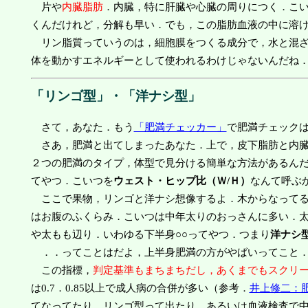
片や
内臓脂肪
．内臓，特に肝臓や心臓の周りにつく．こ
くんだけれど，分解も早い．でも，この脂肪血液の中に溶
リン脂質っていうのは，細胞膜をつくる成分で，水と混ざ
体を動かすエネルギーとして使われるわけじゃないんだね
「リンゴ型」・「洋ナシ型」
さて，あなた．もう
「肥満チェッカー」
で肥満チェック
さあ，肥満と出てしまったあなた．上で，皮下脂肪と内臓
２つの肥満のタイプ，体型で見分ける簡単な方法があるん
てやつ．こいつを
ウェスト・ヒップ比（Ｗ/Ｈ）
なんて呼ぶ
ここで果物，リンゴと洋ナシ想像するよ．木からなってる
はお腹のふくらみ．こいつは中年太りのおっさんに多い．
や太もも辺り．いわゆる下半身○○ってやつ．つまり
洋ナシ
．．ってことはだよ，上半身肥満の方がやばいってこと．
この指標，
判定基準もまちまちだし，あくまでもスクリ
は0.7．0.85以上で成人病の合併が多い（参考．
井上修二：
てなってたり，リンゴ型って出たり，あるいは血液検査で