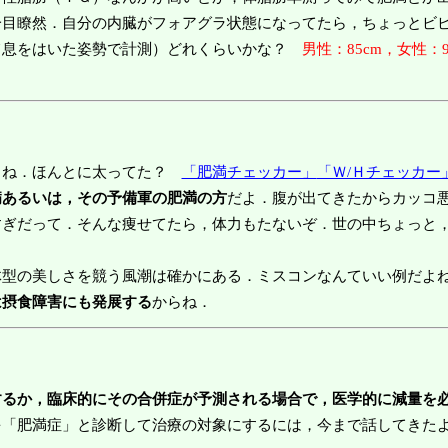
一目瞭然．自分の内臓がフォアグラ状態になってたら，ちょっとビ
て息をはいた姿勢で計測）どれくらいかな？
男性：85cm，女性：9
よね．ほんとに太ってた？
「肥満チェッカー」
「Ｗ/Ｈチェッカー
病あるいは，その予備軍の肥満の方
だよ．腹が出てきたからカッコ
すぎだって．そんな痩せてたら，体力もたないぞ．世の中ちょっと
型の美しさを競う風潮は確かにある．ミスコンなんていい例だよね
は摂食障害にも発展する
からね．
するか，臨床的にその合併症が予測される場合で，医学的に減量を
を「肥満症」と診断して治療の対象にするには，今まで話してきた