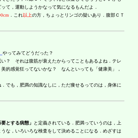
ビッて，運動しようかなって気になるもんだよ．
0cm
．これ
以上
の方，ちょっとリンゴの疑いあり．腹部ＣＴ
」
やってみてどうだった？
悪い？ それは腹筋が衰えたからってこともあるよね．テレ
，美的感覚狂ってないかな？ なんといっても「健康美」，
．でも，肥満の知識なしに，ただ痩せるってのは，身体に
必要とする病態」
と定義されている．肥満っていうのは，上
ような，いろいろな検査をして決めることになる．めざすは