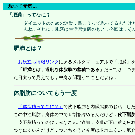
歩いて元気に
－「肥満」ってなに？－
ダイエットのための運動，書こうって思ってるんだけ
んね．それに，肥満は生活習慣病のもと．今回は，そ
肥満とは？
お役立ち情報リンク
にあるメルクマニュアルで「肥満」
「肥満とは，過剰な体脂肪の蓄積である」
だってさ．つ
た目太って見えても，中身が問題ってことだよね．
体脂肪についてもう一度
「体脂肪ってなに？」
で皮下脂肪と内臓脂肪のお話，し
この中性脂肪，身体の中で９割を占めるんだけど，
皮下脂
皮下脂肪ってのは，みなさんご存知，皮膚の下に蓄えられ
つきにくいんだけど，ついちゃうと今度は取れにくい，厄