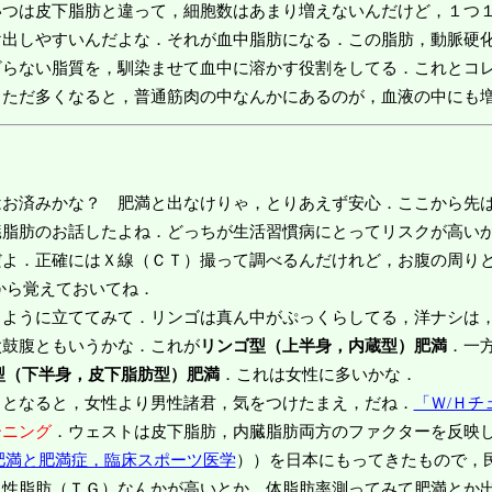
いつは皮下脂肪と違って，細胞数はあまり増えないんだけど，１つ
け出しやすいんだよな．それが血中脂肪になる．この脂肪，動脈硬
らない脂質を，馴染ませて血中に溶かす役割をしてる．これとコレ
．ただ多くなると，普通筋肉の中なんかにあるのが，血液の中にも
はお済みかな？ 肥満と出なけりゃ，とりあえず安心．ここから先
脂肪のお話したよね．どっちが生活習慣病にとってリスクが高いか
だよ．正確にはＸ線（ＣＴ）撮って調べるんだけれど，お腹の周り
から覚えておいてね．
ように立ててみて．リンゴは真ん中がぷっくらしてる，洋ナシは，
太鼓腹ともいうかな．これが
リンゴ型（上半身，内蔵型）肥満
．一
型（下半身，皮下脂肪型）肥満
．これは女性に多いかな．
となると，女性より男性諸君，気をつけたまえ，だね．
「Ｗ/Ｈチ
ーニング
．ウェストは皮下脂肪，内臓脂肪両方のファクターを反映
肥満と肥満症，臨床スポーツ医学
））を日本にもってきたもので，
中性脂肪（ＴＧ）なんかが高いとか，体脂肪率測ってみて肥満とか