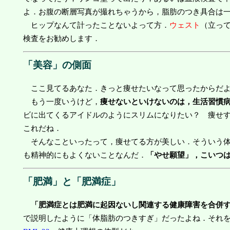
よ．お腹の断層写真が撮れちゃうから，脂肪のつき具合は
ヒップなんて計ったことないよって方．
ウェスト
（立っ
検査をお勧めします．
「美容」の側面
ここ見てるあなた．きっと痩せたいなって思ったからだ
もう一度いうけど，
痩せないといけないのは，生活習慣
ビに出てくるアイドルのようにスリムになりたい？ 痩せ
これだね．
そんなこといったって，痩せてる方が美しい．そういう体
も精神的にもよくないことなんだ．
「やせ願望」，こいつ
「肥満」と「肥満症」
「肥満症とは肥満に起因ないし関連する健康障害を合併
で説明したように「体脂肪のつきすぎ」だったよね．それ