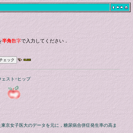
を
半角
数字
で入力してください．
ウェスト÷ヒップ
れた東京女子医大のデータを元に，糖尿病合併症発生率の高ま