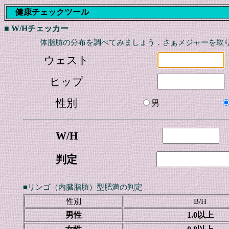
健康チェックツール
■ W/Hチェッカー
体脂肪の分布を調べてみましょう．さぁメジャーを取
ウェスト
ヒップ
性別
男
W/H
判定
■リンゴ（内臓脂肪）型肥満の判定
性別
B/H
男性
1.0以上