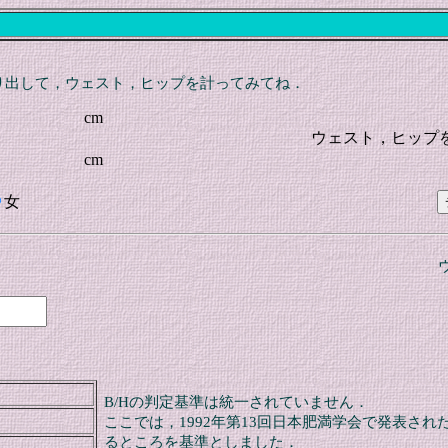
り出して，ウェスト，ヒップを計ってみてね．
cm
ウェスト，ヒップ
cm
女
B/Hの判定基準は統一されていません．
ここでは，1992年第13回日本肥満学会で発表さ
るところを基準としました．