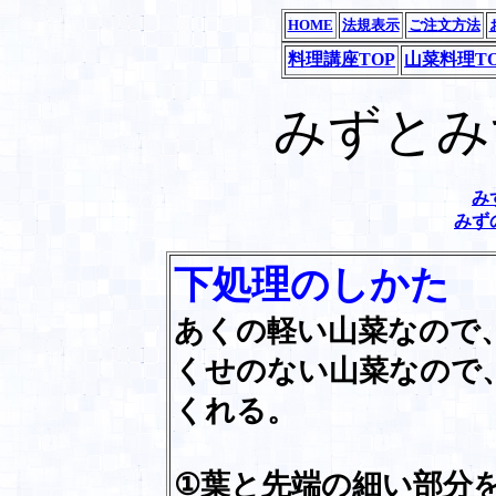
HOME
法規表示
ご注文方法
料理講座TOP
山菜料理T
みずとみ
み
みず
下処理のしかた
あくの軽い山菜なので
くせのない山菜なので
くれる。
①葉と先端の細い部分