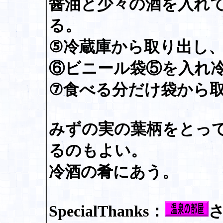
醤油と少々の酒を入れ
る。
⑤冷蔵庫から取り出し
⑥ビニール袋⑤を入れ
⑦食べる分だけ袋から
みずの実の葉柄をとっ
るのもよい。
冷酒の肴にあう。
SpecialThanks：