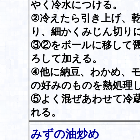
やく冷水につける。
②冷えたら引き上げ、
り、細かくみじん切り
③②をボールに移して
ろして加える。
④他に納豆、わかめ、
の好みのものを熱処理
⑤よく混ぜあわせて冷
れる。
みずの油炒め