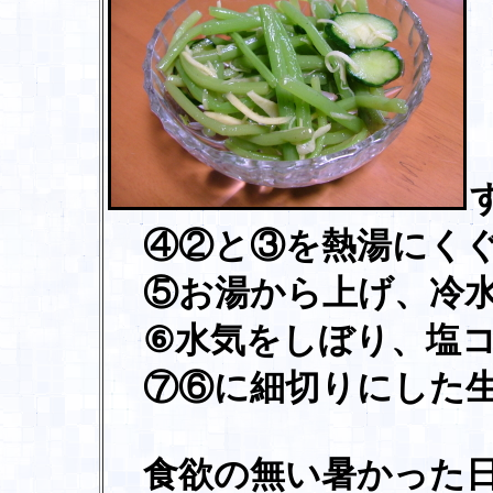
④②と③を熱湯にくぐ
⑤お湯から上げ、冷水
⑥水気をしぼり、塩コ
⑦⑥に細切りにした生
食欲の無い暑かった