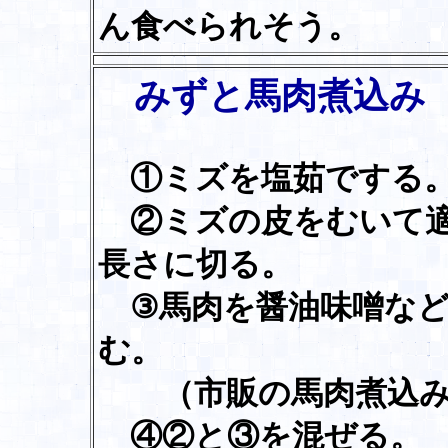
ん食べられそう。
みずと馬肉煮込み
①ミズを塩茹でする
②ミズの皮をむいて
長さに切る。
③馬肉を醤油味噌など
む。
（市販の馬肉煮込み
④②と③を混ぜる。