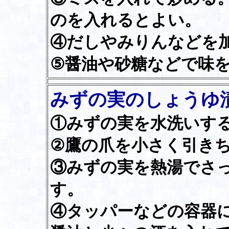
のを入れるとよい。
④だしやみりんなどを
⑤醤油や砂糖などで味
みずの実のしょうゆ
①みずの実を水洗いす
②鷹の爪を小さく引き
③みずの実を熱湯でさ
す。
④タッパーなどの容器