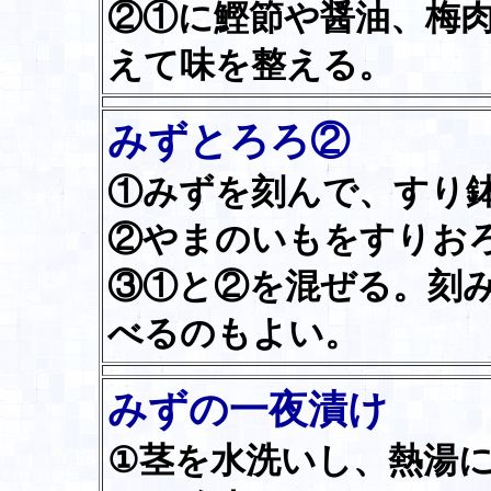
②①に鰹節や醤油、梅
えて味を整える。
みずとろろ②
①みずを刻んで、すり
②やまのいもをすりお
③①と②を混ぜる。刻
べるのもよい。
みずの一夜漬け
①茎を水洗いし、熱湯