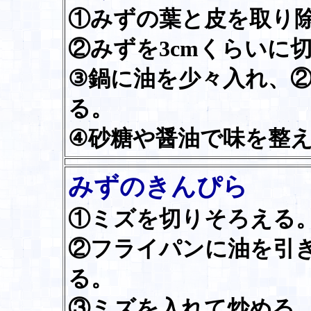
①みずの葉と皮を取り
②みずを3cmくらいに
③鍋に油を少々入れ、
る。
④砂糖や醤油で味を整
みずのきんぴら
①ミズを切りそろえる
②フライパンに油を引
る。
③ミズを入れて炒める