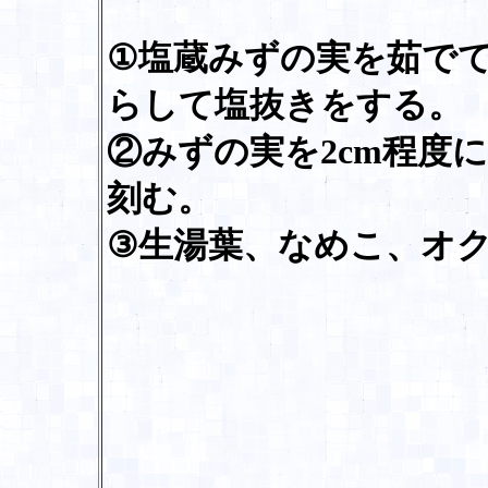
①塩蔵みずの実を茹で
らして塩抜きをする。
②みずの実を2cm程度
刻む。
③生湯葉、なめこ、オ