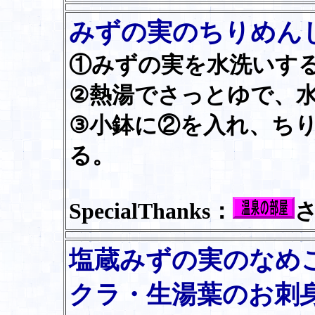
みずの実のちりめん
①みずの実を水洗いす
②熱湯でさっとゆで、
③小鉢に②を入れ、ち
る。
SpecialThanks：
塩蔵みずの実のなめ
クラ・生湯葉のお刺