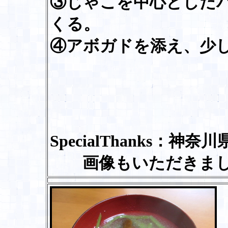
③じゃこを中心とした
くる。
④アボガドを添え、少
SpecialThanks：神
画像もいただきまし