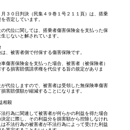
月３０日判決（民集４９巻１号２１１頁）は、搭乗
殺を否定しています。
の代位に関しては、搭乗者傷害保険金を支払った保
は生じないと解されています。
険
は、被害者側で付保する傷害保険です。
車傷害保険金を支払った場合、被害者（被保険者）
有する損害賠償請求権を代位する旨の規定がありま
が代位しますので、被害者は受領した無保険車傷害
て損害賠償額が縮減することになります。
益相殺
不法行為に関連して被害者が何らかの利益を得た場合
の決定に際し、その利益分を損害額から控除しなけれ
又は不法行為の被害者が不法行為によって受けた利益
額を算定することをいいます。