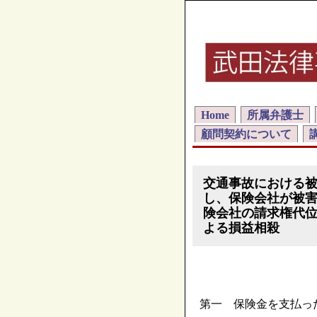
Home
所属弁護士
顧問契約について
交通事故における
し、保険会社が被
険会社の請求権代
よる損益相殺
第一 保険金を支払っ