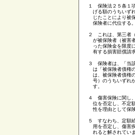
１ 保険法２５条１
げる額のうちいず
じたことにより被
保険者に代位する
２ これは、第三者
が被保険者（被害
った保険金を限度
有する損害賠償請
３ 保険者は、「当
は「被保険者債権
は、被保険者債権
号）のうちいずれ
す。
４ 傷害保険に関し
位を否定し、不定
性を理由として保
５ すなわち、定額
用を否定し、傷害
れると解されてい