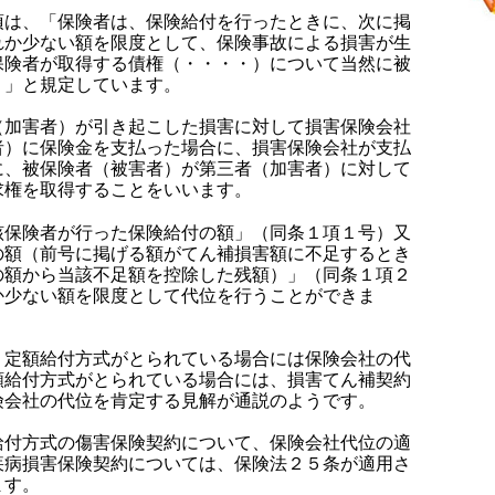
項は、「保険者は、保険給付を行ったときに、次に掲
れか少ない額を限度として、保険事故による損害が生
保険者が取得する債権（・・・・）について当然に被
。」と規定しています。
（加害者）が引き起こした損害に対して損害保険会社
者）に保険金を支払った場合に、損害保険会社が支払
に、被保険者（被害者）が第三者（加害者）に対して
求権を取得することをいいます。
該保険者が行った保険給付の額」（同条１項１号）又
の額（前号に掲げる額がてん補損害額に不足するとき
の額から当該不足額を控除した残額）」（同条１項２
か少ない額を限度として代位を行うことができま
、定額給付方式がとられている場合には保険会社の代
額給付方式がとられている場合には、損害てん補契約
険会社の代位を肯定する見解が通説のようです。
給付方式の傷害保険契約について、保険会社代位の適
疾病損害保険契約については、保険法２５条が適用さ
ます。