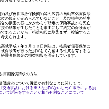
約及び自損事故保険契約等の広義の自動車傷害保険
代位の規定が定められていないこと、及び損害の発生
場合の損害の額にかかわらず所定の保険事故から死亡
直接の結果が生じたことを事由にして約定の保険金が
険であることから、損益相殺に馴染まず、控除するこ
と考えられます。
高裁平成７年１月３０日判決は、搭乗者傷害保険に
、被保険者が被った損害をてん補する性質を有するも
、搭乗者保険金の損益相殺を否定しています。
る損害賠償請求の方法
賠償請求について訴訟が有利なことに関しては、
訂交通事故における重大な損害ないし死亡事故による損
ついて訴訟をすることが相当有利なことについて
。