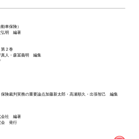
自動車保険）
次弘明 編著
 第２巻
野真人・森冨義明 編集
行
 保険裁判実務の重要論点加藤新太郎・高瀬順久・出張智己 編集
式会社 編著
究会 発行