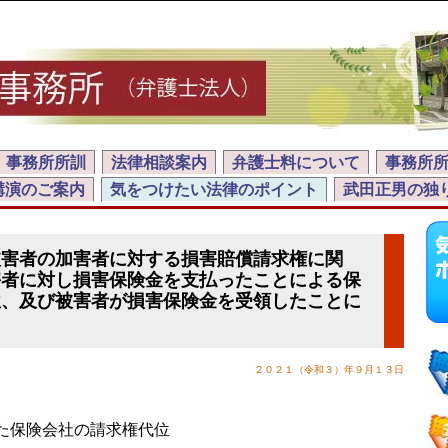
事務所所訓
法律相談案内
弁護士料について
事務所
講演のご案内
気をつけたい法律のポイント
武田正男の独
被害者の加害者に対する損害賠償請求権に関
害者に対し損害保険金を支払ったことによる保
位、及び被害者が損害保険金を受領したことに
２０２１（令和３）年９月１３日
た保険会社の請求権代位