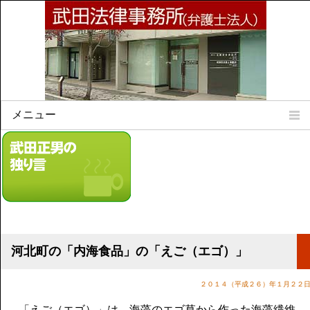
メニュー
Home
所属弁護士
事務所所訓
法律相談案内
弁護士料について
事務所所在地
河北町の「内海食品」の「えご（エゴ）」
リンク集
２０１４（平成２６）年１月２２
顧問契約について
「えご（エゴ）」は、海藻のエゴ草から作った海藻繊維