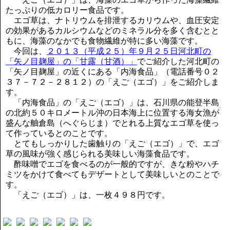
講演のご案内
たっぷりの低カロリー食品です。
気をつけたい法律のポイント
エゴ草は、ナトリウムを排泄するカリウムや、血圧安定
武田正男の独り言
の効果があるカルシウムなどのミネラル分を多く含むとと
もに、海藻のなかでも食物繊維が特に多い海藻です。
今回は、
２０１３（平成２５）年９月２５日河北町の
「矢ノ目麹屋」の「甘露（甘酒）」
でご紹介した河北町の
「矢ノ目麹屋」の近くにある「内海食品」（電話番号０２
３７－７２－２８１２）の「えご（エゴ）」をご紹介しま
す。
「内海食品」の「えご（エゴ）」は、石川県の能登半島
の北約５０キロメートル沖の日本海上に位置する海女漁が
盛んな舳倉島（へぐらじま）でとれる上質なエゴ草を使っ
て作っているとのことです。
とてもしっかりした歯触りの「えご（エゴ）」で、エゴ
草の風味が強く感じられる美味しい海藻食品です。
酢味噌でエゴを食べるのが一般的ですが、きな粉やハチ
ミツをかけて食べてもデザートとして美味しいとのことで
す。
「えご（エゴ）」は、一枚４９８円です。