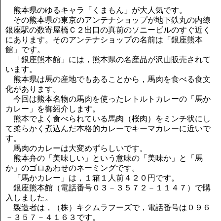
講演のご案内
熊本県のゆるキャラ「くまもん」が大人気です。
気をつけたい法律のポイント
その熊本県の東京のアンテナショップが地下鉄丸の内線
武田正男の独り言
銀座駅の数寄屋橋Ｃ２出口の真前のソニービルのすぐ近く
にあります。そのアンテナショップの名前は「銀座熊本
館」です。
「銀座熊本館」には，熊本県の名産品が沢山販売されて
います。
熊本県は馬の産地でもあることから，馬肉を食べる食文
化があります。
今回は熊本名物の馬肉を使ったレトルトカレーの「馬か
カレー」を御紹介します。
熊本でよく食べられている馬肉（桜肉）をミンチ状にし
て柔らかく煮込んだ本格的カレーでキーマカレーに近いで
す。
馬肉のカレーは大変めずらしいです。
熊本弁の「美味しい」という意味の「美味か」と「馬
か」のゴロあわせのネーミングです。
「馬かカレー」は，１箱１人前４２０円です。
銀座熊本館（電話番号０３－３５７２－１１４７）で購
入しました。
製造者は，（株）キクムラフーズで，電話番号は０９６
－３５７－４１６３です。