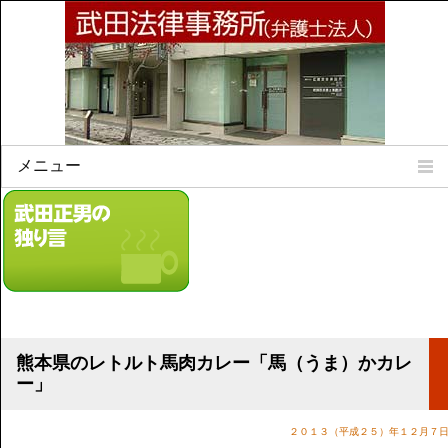
メニュー
Home
所属弁護士
事務所所訓
法律相談案内
弁護士料について
事務所所在地
熊本県のレトルト馬肉カレー「馬（うま）かカレ
リンク集
ー」
顧問契約について
２０１３（平成２５）年１２月７