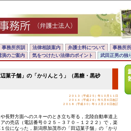
事務所所訓
法律相談案内
弁護士料について
事務所
講演のご案内
気をつけたい法律のポイント
武田正男の独
田辺菓子舗」の「かりんとう」（黒糖・黒砂
２０１３（平成２５）年１０月１１日
２０１４（平成２６）年５月６日改訂
２０１８（平成３０）年１２月２６日改訂
や長野方面へのスキーのとき立ち寄る，北陸自動車道上
リアの売店（電話番号０２５－３７０－１２２２）で，楽
第１位になった，新潟県加茂市の「田辺菓子舗」の「かり