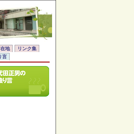
所在地
リンク集
り言