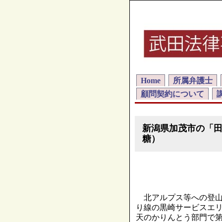
Home
所属弁護士
顧問契約について
新潟県加茂市の「
糖）
北アルプス等への登山
り線の黒崎サービスエ
天のかりんとう部門で