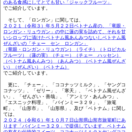
のある食感にしてとても甘い「ジャックフルーツ」
でご紹介しています。
そして、「ロンガン」に関しては、
２０２１（令和３）年５月２２日ベトナム産の、「竜眼・
ロンガン・リュウガン」の中に蓮の実を詰めて、それを甘
いシロップに漬けたベトナム風あんみつないしベトナム風
ぜんざいの「チェー セン ロンガン」
（竜眼・ロンガン・リュウガン）（ライチ）（トロピカル
フルーツ）（蓮の実）（チェー）（チェー ハッセン）
（ベトナム風あんみつ）（あんみつ）（ベトナム風ぜんざ
い）（ぜんざい）（ベトナム）
でご紹介しています。
更に、「チェー」、「ココナッツミルク」、「ヤングコ
コナッツ」、「ゼリー」、「寒天」、「ベトナム風ぜんざ
い」、「ぜんざい・善哉」、「アンミツ・あんみつ」、
「エスニック料理」、「バインミー３２９」、「旅篭
町」、「山形市」、「山形県」、及び「ベトナム」に関し
ては、
２０２４（令和６）年１０月７日山形県山形市旅篭町にあ
ります「バインミー３２９」で提供しています、ベトナム
の有名な伝統的スイーツ、ココナッツミルクとヤングココ