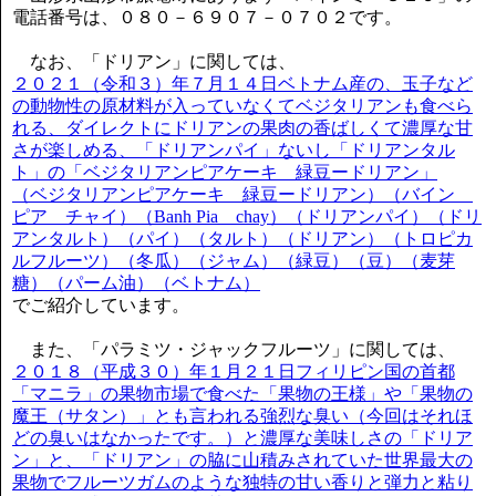
電話番号は、０８０－６９０７－０７０２です。
なお、「ドリアン」に関しては、
２０２１（令和３）年７月１４日ベトナム産の、玉子など
の動物性の原材料が入っていなくてベジタリアンも食べら
れる、ダイレクトにドリアンの果肉の香ばしくて濃厚な甘
さが楽しめる、「ドリアンパイ」ないし「ドリアンタル
ト」の「ベジタリアンピアケーキ 緑豆ードリアン」
（ベジタリアンピアケーキ 緑豆ードリアン）（バイン
ピア チャイ）（Banh Pia chay）（ドリアンパイ）（ドリ
アンタルト）（パイ）（タルト）（ドリアン）（トロピカ
ルフルーツ）（冬瓜）（ジャム）（緑豆）（豆）（麦芽
糖）（パーム油）（ベトナム）
でご紹介しています。
また、「パラミツ・ジャックフルーツ」に関しては、
２０１８（平成３０）年１月２１日フィリピン国の首都
「マニラ」の果物市場で食べた「果物の王様」や「果物の
魔王（サタン）」とも言われる強烈な臭い（今回はそれほ
どの臭いはなかったです。）と濃厚な美味しさの「ドリア
ン」と、「ドリアン」の脇に山積みされていた世界最大の
果物でフルーツガムのような独特の甘い香りと弾力と粘り