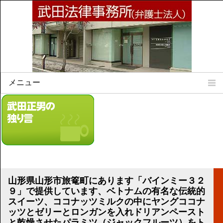
メニュー
Home
所属弁護士
事務所所訓
法律相談案内
弁護士料について
事務所所在地
山形県山形市旅篭町にあります「バインミー３２
リンク集
９」で提供しています、ベトナムの有名な伝統的
スイーツ、ココナッツミルクの中にヤングココナ
顧問契約について
ッツとゼリーとロンガンを入れドリアンペースト
と乾燥させたパラミツ（ジャックフルーツ）をト