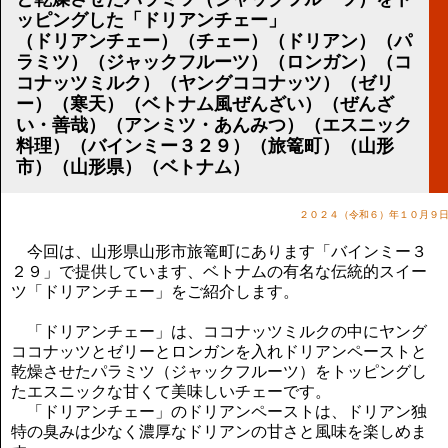
講演のご案内
ッピングした「ドリアンチェー」
気をつけたい法律のポイント
（ドリアンチェー）（チェー）（ドリアン）（パ
武田正男の独り言
ラミツ）（ジャックフルーツ）（ロンガン）（コ
コナッツミルク）（ヤングココナッツ）（ゼリ
ー）（寒天）（ベトナム風ぜんざい）（ぜんざ
い・善哉）（アンミツ・あんみつ）（エスニック
料理）（バインミー３２９）（旅篭町）（山形
市）（山形県）（ベトナム）
２０２４（令和６）年１０月９
今回は、山形県山形市旅篭町にあります「バインミー３
２９」で提供しています、ベトナムの有名な伝統的スイー
ツ「ドリアンチェー」をご紹介します。
「ドリアンチェー」は、ココナッツミルクの中にヤング
ココナッツとゼリーとロンガンを入れドリアンペーストと
乾燥させたパラミツ（ジャックフルーツ）をトッピングし
たエスニックな甘くて美味しいチェーです。
「ドリアンチェー」のドリアンペーストは、ドリアン独
特の臭みは少なく濃厚なドリアンの甘さと風味を楽しめま