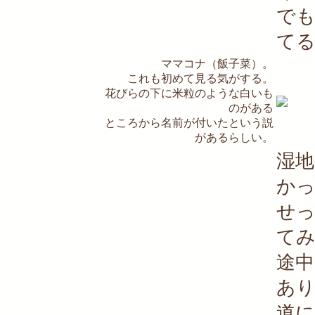
で
て
ママコナ（飯子菜）。
これも初めて見る気がする。
花びらの下に米粒のような白いも
のがある
ところから名前が付いたという説
があるらしい。
湿
か
せ
て
途
あ
道