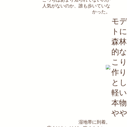
人気がないのか、誰も歩いていな
かった。
モ
ト
森
的
こ
作
と
軽
本物
や
湿地帯に到着。