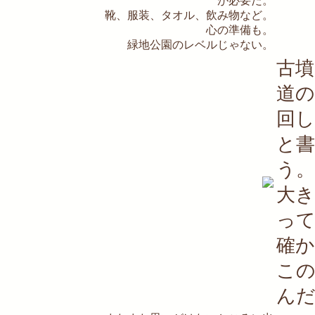
が必要だ。
靴、服装、タオル、飲み物など。
心の準備も。
緑地公園のレベルじゃない。
古
道の
回
と
う。
大
っ
確
こ
ん