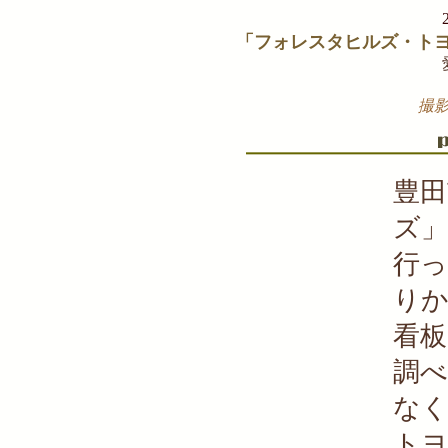
「フォレスタヒルズ・ト
撮影 
豊
ズ
行
り
看
調
な
ト