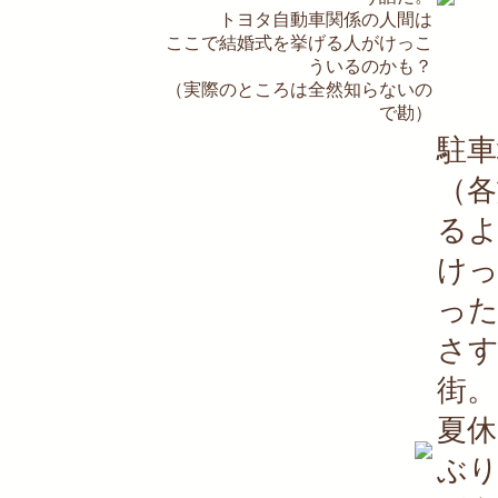
トヨタ自動車関係の人間は
ここで結婚式を挙げる人がけっこ
ういるのかも？
（実際のところは全然知らないの
で勘）
駐車
（
る
け
っ
さ
街。
夏
ぶ