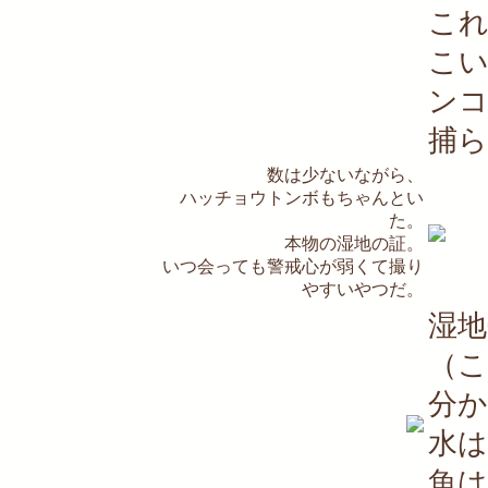
こ
こ
ン
捕
数は少ないながら、
ハッチョウトンボもちゃんとい
た。
本物の湿地の証。
いつ会っても警戒心が弱くて撮り
やすいやつだ。
湿
（
分
水
魚