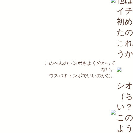
他は
イ
初
たの
こ
う
このへんのトンボもよく分かって
ない。
ウスバキトンボでいいのかな。
シ
（
い？
こ
よ