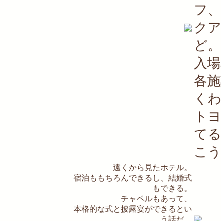
フ
ク
ど。
入場
各施
く
ト
て
こ
遠くから見たホテル。
宿泊ももちろんできるし、結婚式
もできる。
チャペルもあって、
本格的な式と披露宴ができるとい
う話だ。