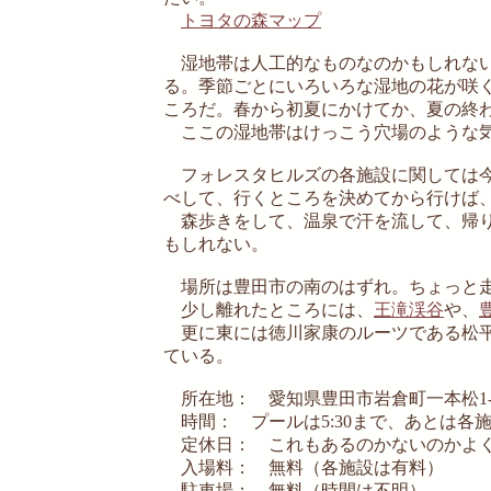
トヨタの森マップ
湿地帯は人工的なものなのかもしれない
る。季節ごとにいろいろな湿地の花が咲
ころだ。春から初夏にかけてか、夏の終
ここの湿地帯はけっこう穴場のような
フォレスタヒルズの各施設に関しては今
べして、行くところを決めてから行けば
森歩きをして、温泉で汗を流して、帰り
もしれない。
場所は豊田市の南のはずれ。ちょっと走
少し離れたところには、
王滝渓谷
や、
更に東には徳川家康のルーツである松平
ている。
所在地： 愛知県豊田市岩倉町一本松1-
時間： プールは5:30まで、あとは各
定休日： これもあるのかないのかよく
入場料： 無料（各施設は有料）
駐車場： 無料（時間は不明）