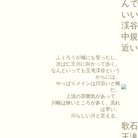
ん
い
渓
中
近
ふくろうが城にも登ったし、
次は仁王川に向かって歩く。
なんといっても王滝渓谷という
からには、
やっぱりメインは川沿いと橋
だ。
上流の雰囲気があって、
川幅は狭いところが多く、流れ
は早い。
川らしい川と言える。
歌
王滝