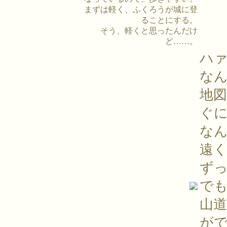
まずは軽く、ふくろうが城に登
ることにする。
そう、軽くと思ったんだけ
ど……。
ハ
な
地図
ぐ
な
遠
ず
で
山
が