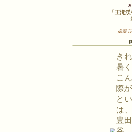
2
「王滝渓
撮影 Ko
き
暑
こ
際
と
は
豊
谷。