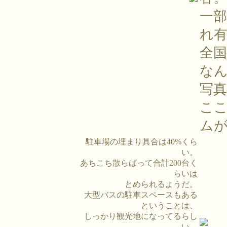
一
れ
全
な
写
こ
ム
駐車場の埋まり具合は40%くら
い。
あちこち散らばって合計200台く
らいは
とめられるようだ。
大型バスの駐車スペースもある
ということは、
しっかり観光地になってるらし
い。