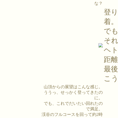
な？
登り
着。
で
そ
ヘ
距
最
こ
山頂からの展望はこんな感じ。
ううっ、せっかく登ってきたの
に。
でも、これでだいたい回れたの
で満足。
渓谷のフルコースを回って約2時