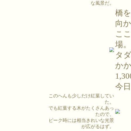
な風景だ。
橋
向
こ
場。
タ
か
1,
今
このへんも少しだけ紅葉してい
た。
でも紅葉する木がたくさんあっ
たので、
ピーク時には相当きれいな光景
が広がるはず。