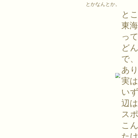
とかなんとか。
と
東
っ
ど
で
あ
実
い
辺
ス
こ
た