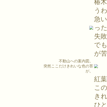
椿
う
急
っ
失
でも
が
不動山への案内図。
突然ここだけきれいな色の苔
が。
紅
こ
き
ひ