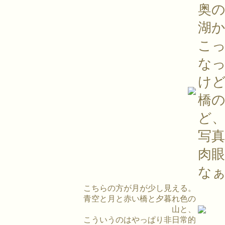
奥
湖
こ
な
け
橋
ど
写
肉
な
こちらの方が月が少し見える。
青空と月と赤い橋と夕暮れ色の
山と、
こういうのはやっぱり非日常的