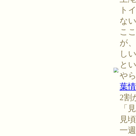
ト
な
こ
が
し
と
や
葉情
2割
「
見
一週