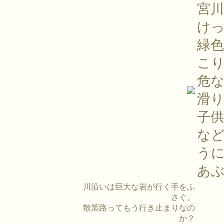
宮
け
緑
こ
危
滑
子
な
う
あ
川沿いは巨大な岩が行く手をふ
さぐ。
散策路ってもう行き止まりなの
か？