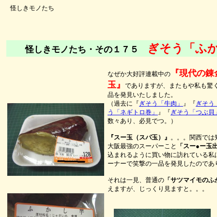
怪しきモノたち
ぎそう「ふ
怪しきモノたち・その１７５
『現代の錬
なぜか大好評連載中の
玉』
でありますが、またもや私も驚
品を発見いたしました。
（過去に『
ぎそう「牛肉」
』『
ぎそう
う「ネギトロ巻」
』『
ぎそう「つぶ貝
数々あり、必見でつ。）
『スー玉（スパ玉）』
。。。関西では
大阪最強のスーパーこと
「スー●ー玉
込まれるように買い物に訪れている私
ーナーで笑撃の一品を発見したのであ
それは一見、普通の
「サツマイモのふ
えますが、じっくり見ますと。。。