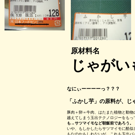
原材料名
じゃがい
なにぃーーーーっ？？？
「ふかし芋」の原料が、じ
豚肉＋卵＝牛肉、はたまた植物と動物
越えてしまう玉出テクノロジーをもっ
も→サツマイモ
など朝飯前であろう。
いや、もしかしたらサツマイモに酷似
もなのかもしれないが、これも玉出バ