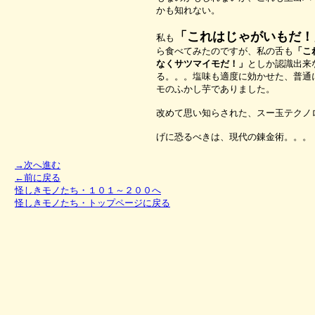
かも知れない。
「これはじゃがいもだ！
私も
ら食べてみたのですが、私の舌も
「こ
なくサツマイモだ！」
としか認識出来
る。。。塩味も適度に効かせた、普通
モのふかし芋でありました。
改めて思い知らされた、
スー玉テクノ
げに恐るべきは、現代の錬金術。。。
→次へ進む
←前に戻る
怪しきモノたち・１０１～２００へ
怪しきモノたち・トップページに戻る