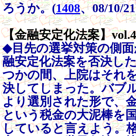
ろうか。(
1408
、08/10/2
【金融安定化法案】vol.4
◆目先の選挙対策の側面
融安定化法案を否決し
つかの間、上院はそれ
決してしまった。バブ
より選別された形で、
という税金の大泥棒を
していると言えよう。