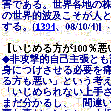
害である。世界各地の
の世界的波及こそが人
する。(
1394
、08/10/4)[
【いじめる方が100％悪い】
◆非攻撃的自己主張と
身につけさせる必要を
る方も悪い」という考
「いじめられない上手
まだ分かるし、「間違