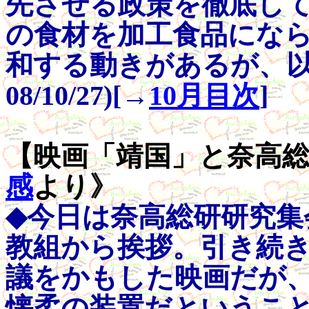
先させる政策を徹底し
の食材を加工食品にな
和する動きがあるが、以
08/10/27)[→
10月目次
]
【映画「靖国」と奈高総研研
感
より》
◆今日は奈高総研研究集
教組から挨拶。引き続
議をかもした映画だが
懐柔の装置だというこ