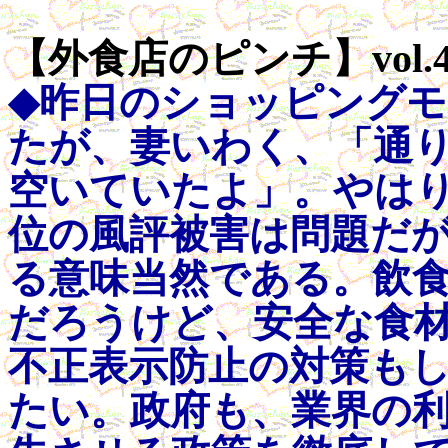
【外食店のピンチ】vol.4
◆昨日のショッピング
たが、妻いわく、「通
空いていたよ」。やは
位の風評被害は問題だ
る意味当然である。飲
だろうけど、安全な食
不正表示防止の対策も
たい。政府も、業界の