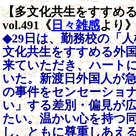
【多文化共生をすすめ
vol.491《
日々雑感
より
◆29日は、勤務校の「
文化共生をすすめる外
来ていただき、ハート
いた。新渡日外国人が
の事件をセンセーショ
い」する差別・偏見が
たい。温かい心を持つ
し、ともに尊重しあえ