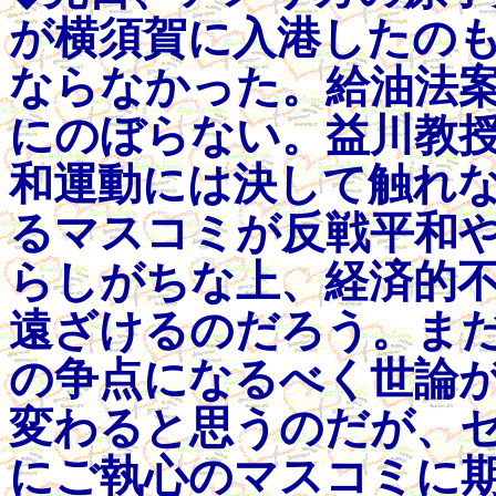
が横須賀に入港したの
ならなかった。給油法
にのぼらない。益川教
和運動には決して触れ
るマスコミが反戦平和
らしがちな上、経済的
遠ざけるのだろう。ま
の争点になるべく世論
変わると思うのだが、
にご執心のマスコミに