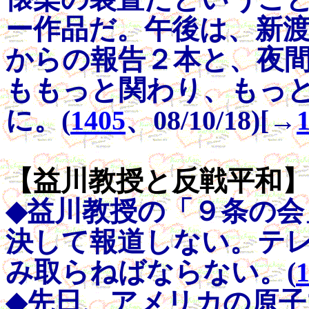
ー作品だ。午後は、新
からの報告２本と、夜間中
ももっと関わり、もっ
に。(
1405
、08/10/18)[→
【益川教授と反戦平和】vo
◆益川教授の「９条の
決して報道しない。テ
み取らねばならない。(
◆先日、アメリカの原