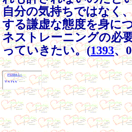
自分の気持ちではなく
する謙虚な態度を身に
ネストレーニングの必
っていきたい。(
1393
、0