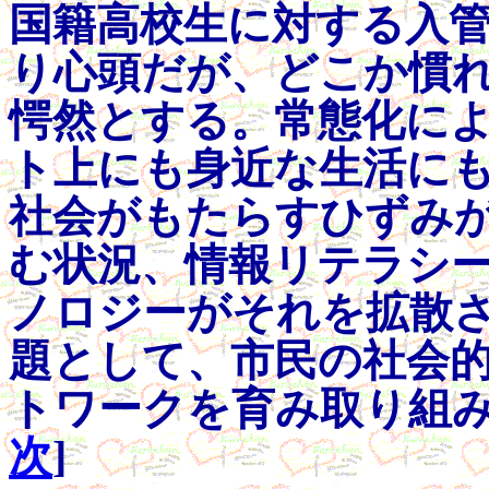
国籍高校生に対する入
り心頭だが、どこか慣
愕然とする。常態化に
ト上にも身近な生活に
社会がもたらすひずみ
む状況、情報リテラシ
ノロジーがそれを拡散
題として、市民の社会
トワークを育み取り組みたい。
次
]