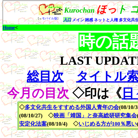
Home
<
時の話
LAST UPDA
総目次
タイトル
今月の目次
◇印は《
日
◇
多文化共生をすすめる外国人青年の会
(08/10
(08/10/27) ◇
映画「靖国」と奈高総研研究集会
安定化法案
(08/10/4) ◇
いじめる方が100％悪い