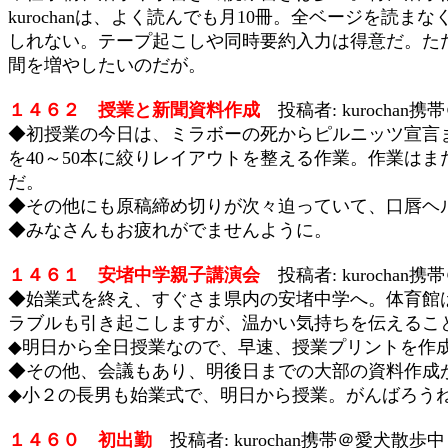
kurochanは、よく読んでも月10冊。全ベージを
しれない。テープ起こしや同時要約入力は得意だ。た
間を増やしたいのだが。
１４６２ 授業と新聞資料作成
投稿者: kurochan携帯
◆初授業の今日は、ミラボーの死からピルニッツ宣言ま
を40～50本に絞りレイアウトを整える作業。作業は
だ。
◆その他にも原稿締め切りが次々迫っていて、口唇ヘ
◆みなさんもお疲れがでませんように。
１４６１ 安堵中学親子講演会
投稿者: kurochan携帯
◆始業式を終え、すぐさま県内の安堵中学へ。体育館
ラブルも引き起こしますが、温かい気持ちを伝えるこ
◆明日から全日授業なので、早速、授業プリントを作
◆その他、会議もあり、明後日までの大部の資料作成
◆小２の長男も始業式で、明日から授業。がんばろう
１４６０ 初出勤
投稿者: kurochan携帯＠愛犬散歩中 2