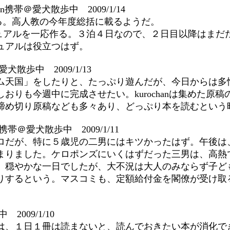
an携帯＠愛犬散歩中 2009/1/14
上げる。高人教の今年度総括に載るようだ。
ュアルを一応作る。３泊４日なので、２日目以降はまだ
ュアルは役立つはず。
愛犬散歩中 2009/1/13
ム天国」をしたりと、たっぷり遊んだが、今日からは多
おりも今週中に完成させたい。kurochanは集めた原
締め切り原稿なども多々あり、どっぷり本を読むという
n携帯＠愛犬散歩中 2009/1/11
ロだが、特に５歳児の二男にはキツかったはず。午後は
まりました。ケロポンズにいくはずだった三男は、高熱
。穏やかな一日でしたが、大不況は大人のみならず子ど
りするという。マスコミも、定額給付金を閣僚が受け取
2009/1/10
は、１日１冊は読まないと、読んでおきたい本が消化で