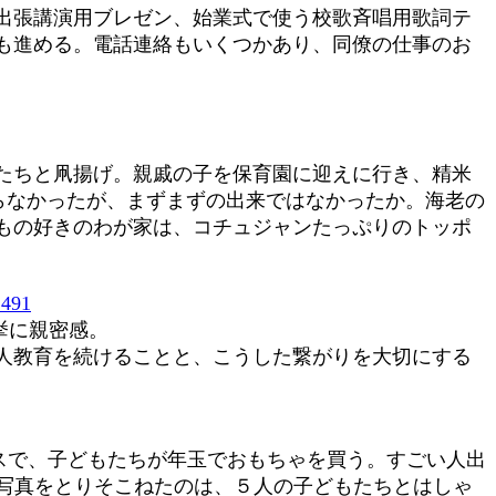
出張講演用ブレゼン、始業式で使う校歌斉唱用歌詞テ
も進める。電話連絡もいくつかあり、同僚の仕事のお
たちと凧揚げ。親戚の子を保育園に迎えに行き、精米
らなかったが、まずまずの出来ではなかったか。海老の
もの好きのわが家は、コチュジャンたっぷりのトッポ
491
挙に親密感。
人教育を続けることと、こうした繋がりを大切にする
スで、子どもたちが年玉でおもちゃを買う。すごい人出
写真をとりそこねたのは、５人の子どもたちとはしゃ