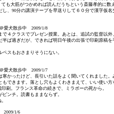
読まなくても大筋がつかめれば読んだうちという斎藤孝的
だし、90分の講演テープを早送りして６０分で漢字仮名
＠愛犬散歩中 2009/1/8
で４クラスでプレゼン授業。あとは、追試の監督以外、ひ
まだ半ば過ぎだが、できれば明日午後の出張で印刷原稿
ルペスもおさまりそうにない。
＠愛犬散歩中 2009/1/7
は寒かったけど、長引いた話をよく聞いてくれました。
ともできます。落とし穴もよくわきまえて、いい使い方
成印刷。フランス革命の続きで、ミラボーの死から。
がピンチ。読書もままならず。
ね。
009/1/6