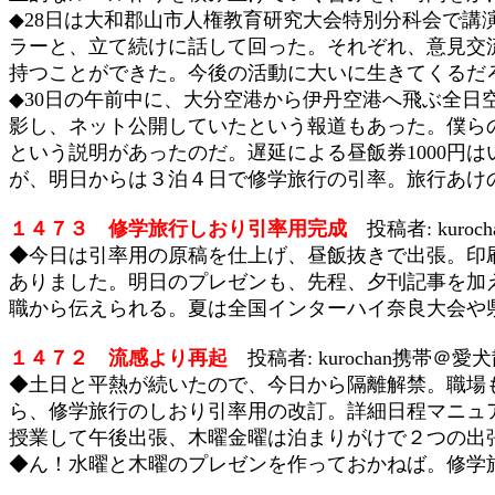
◆28日は大和郡山市人権教育研究大会特別分科会で講
ラーと、立て続けに話して回った。それぞれ、意見交
持つことができた。今後の活動に大いに生きてくるだ
◆30日の午前中に、大分空港から伊丹空港へ飛ぶ全
影し、ネット公開していたという報道もあった。僕ら
という説明があったのだ。遅延による昼飯券1000円
が、明日からは３泊４日で修学旅行の引率。旅行あけの代
１４７３ 修学旅行しおり引率用完成
投稿者: kuroc
◆今日は引率用の原稿を仕上げ、昼飯抜きで出張。印刷
ありました。明日のプレゼンも、先程、夕刊記事を加
職から伝えられる。夏は全国インターハイ奈良大会や
１４７２ 流感より再起
投稿者: kurochan携帯＠愛犬散
◆土日と平熱が続いたので、今日から隔離解禁。職場も
ら、修学旅行のしおり引率用の改訂。詳細日程マニュ
授業して午後出張、木曜金曜は泊まりがけで２つの出
◆ん！水曜と木曜のプレゼンを作っておかねば。修学