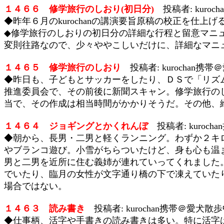
１４６６ 修学旅行のしおり(初日分)
投稿者: kuroch
◆昨年６月のkurochanの講演要旨原稿の校正を仕
◆修学旅行のしおりの初日分の詳細な行程と留意マニ
変則往路なので、少々ややこしいだけに、詳細なマニ
１４６５ 修学旅行のしおり
投稿者: kurochan携帯＠
◆昨日も、子どもとサッカーをしたり、ＤＳで「リズ
推進委員会で、その前後に新聞スキャン。修学旅行のし
当で、その作成は相当時間がかかりそうだ。その他、
１４６４ ジョギングとかくれんぼ
投稿者: kurocha
◆朝から、長男・二男と軽くランニング。わずか２キ
やブランコ遊び。小雪がちらついたけど、身も心も温
男と二男を近所に住む義姉が連れていってくれました
でいたり、臨月の女性が文字通り橋の下で凍えていた
場合ではない。
１４６３ 読み書き
投稿者: kurochan携帯＠愛犬散歩中 
◆仕事柄、活字や手書きの読み書きは多い。特に活字