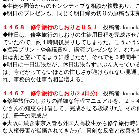
◆生徒や同僚からのセンシティブな相談が複数あり、
◆明日のプレゼンも、同じく明日締め切りの原稿も未
１４６８ 修学旅行のしおりとＵＳＪ
投稿者: kuroc
◆昨日は、修学旅行のしおりの生徒用日程を完成させ
ていたので、約１時間後戻りしてしまった。こういう
◆授業プリントや会議資料、講演プレゼンなど、むち
日は割と空いてるように感じたが、それでも３時間半
◆明日は一日出張だが、休日出張もずいぶん入ってい
は、今だかってないほどの忙しさが避けられない見通
れ、事務的な仕事も相当増える。
１４６７ 修学旅行のしおり(2-4日分)
投稿者: kuroc
◆修学旅行のしおりの詳細な行程マニュアルを、２～
なさんの知恵を拝借して、完成させる段取りだ。その他
ば、冊子の完成だ。
◆大阪に続き東京入管も外国人高校生から修学旅行時
な人権侵害が指摘されてきたが、真剣な反省と改善を