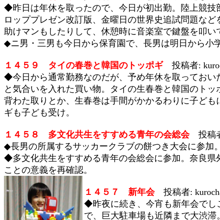
◆昨日は年休を取ったので、今日が初出勤。陸上競技
ロッププレゼン改訂版、金曜日の世界史追試問題など
助けマンもしたりして、休憩時に音楽室で鍵盤を叩い
◆ニ男・三男も今日から保育園で、長男は明日から小
１４５９ タイの春巻と韓国のトッポギ
投稿者: kuro
◆今日から通常勤務なのだが、予め年休を取っておい
と気合いを入れた買い物。タイの生春巻と韓国のトッ
背わた取りとか、生春巻は手間がかかるわりに子ども
ギも子ども受け。
１４５８ 多文化共生をすすめる青年の会総会
投稿者:
◆長男の所属するサッカークラブの餅つき大会に参加
◆多文化共生をすすめる青年の会総会に参加。奈良県
ことの意義を再確認。
１４５７ 新年会
投稿者: kuroc
◆昨夜に続き、今宵も新年会でし
で、巨大駐車場も近隣まで大渋滞