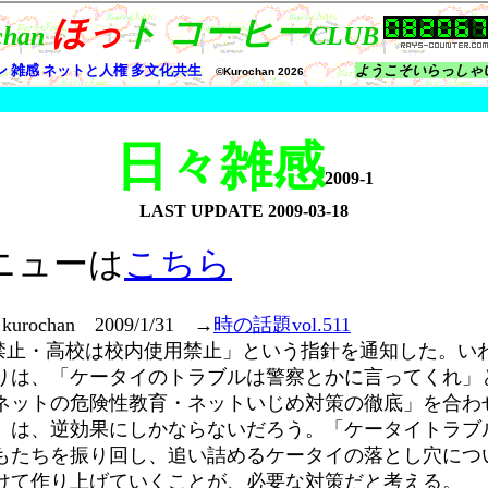
日々雑感
2009-1
LAST UPDATE
2009-03-18
ニューは
こちら
rochan 2009/1/31 →
時の話題vol.511
禁止・高校は校内使用禁止」という指針を通知した。い
りは、「ケータイのトラブルは警察とかに言ってくれ」
ネットの危険性教育・ネットいじめ対策の徹底」を合わ
」は、逆効果にしかならないだろう。「ケータイトラブ
もたちを振り回し、追い詰めるケータイの落とし穴につ
けて作り上げていくことが、必要な対策だと考える。