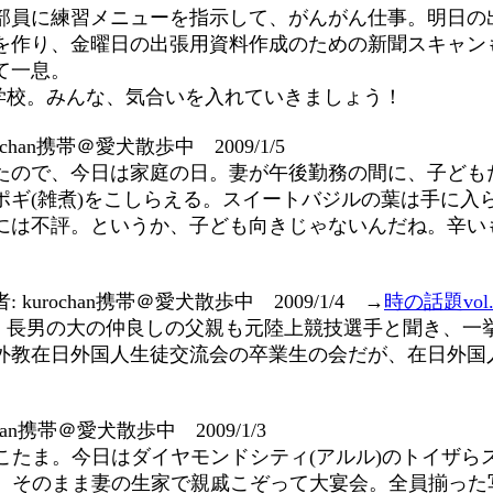
部員に練習メニューを指示して、がんがん仕事。明日の
を作り、金曜日の出張用資料作成のための新聞スキャン
て一息。
学校。みんな、気合いを入れていきましょう！
chan携帯＠愛犬散歩中 2009/1/5
たので、今日は家庭の日。妻が午後勤務の間に、子ども
ポギ(雑煮)をこしらえる。スイートバジルの葉は手に入
には不評。というか、子ども向きじゃないんだね。辛い
 kurochan携帯＠愛犬散歩中 2009/1/4 →
時の話題vol.
。長男の大の仲良しの父親も元陸上競技選手と聞き、一
外教在日外国人生徒交流会の卒業生の会だが、在日外国
han携帯＠愛犬散歩中 2009/1/3
こたま。今日はダイヤモンドシティ(アルル)のトイザら
。そのまま妻の生家で親戚こぞって大宴会。全員揃った