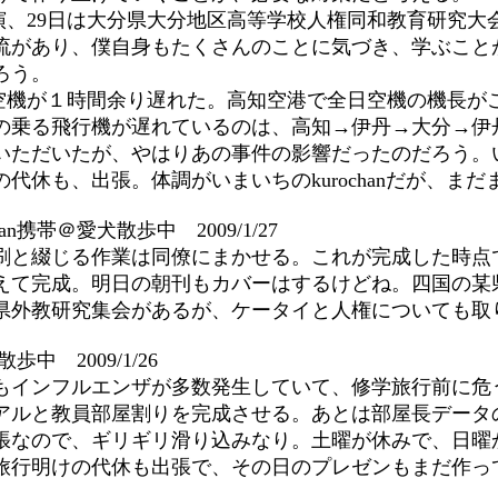
演、29日は大分県大分地区高等学校人権同和教育研究大
流があり、僕自身もたくさんのことに気づき、学ぶこと
ろう。
日空機が１時間余り遅れた。高知空港で全日空機の機長が
の乗る飛行機が遅れているのは、高知→伊丹→大分→伊
はいただいたが、やはりあの事件の影響だったのだろう
休も、出張。体調がいまいちのkurochanだが、ま
han携帯＠愛犬散歩中 2009/1/27
と綴じる作業は同僚にまかせる。これが完成した時点で、修
えて完成。明日の朝刊もカバーはするけどね。四国の某
県外教研究集会があるが、ケータイと人権についても取
歩中 2009/1/26
インフルエンザが多数発生していて、修学旅行前に危ういタ
アルと教員部屋割りを完成させる。あとは部屋長データ
張なので、ギリギリ滑り込みなり。土曜が休みで、日曜
旅行明けの代休も出張で、その日のプレゼンもまだ作っ