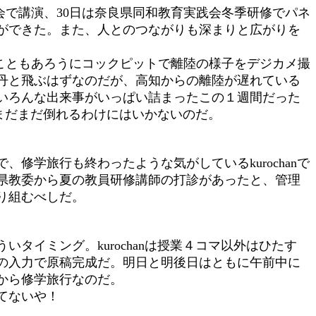
会で講演、30日は奈良県同和教育実践会冬季研修でパネ
ができた。また、人とのつながりも深まりと広がりを
こともあろうにコックピットで離陸の様子をデジカメ撮
丹と飛ぶはずなのだが、高知からの離陸が遅れている
。いろんな出来事がいっぱい詰まったこの１週間だった
だまだまだ倒れるわけにはいかないのだ。
学旅行も終わったような気がしているkurochanで
県教委から夏の教員研修講師の打診があったと、管理
り組むべしだ。
イミング。kurochanは授業４コマ以外はひたす
の入力で原稿完成だ。明日と明後日はともに午前中に
から修学旅行なのだ。
てないや！