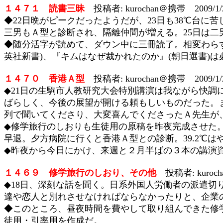
１４７１ 読書三昧
投稿者: kurochan＠携帯 2009/1/
◆22日晩がピークだったようだが、23日も38℃台に
三男もＡ型と診断され、隔離仲間が増える。25日は二
◆随分活字が読めて、ダウン中に三冊読了。相変わらず
英社新書)、『キムはなぜ裁かれたのか』(朝日選書)は
１４７０ 香港Ａ型
投稿者: kurochan＠携帯 2009/1
◆21日の生駒市人教研究大会特別講演は我ながら快
ばらしく、今後の展望が開ける頼もしいものだった。ま
列で聞いてくださり、大変喜んでくださったＡ先生が、「
◆修学旅行のしおりも生徒用の原稿を昨夜完成させた
早退。夕方病院に行くと香港Ａ型との診断。39.2℃
◆昨夜から今日にかけ、来週と２月半ばの３本の講演
１４６９ 修学旅行のしおり、その他
投稿者: kuroc
◆18日、深刻な話を聞く。日系外国人労働者の派遣
達や恋人と別れさせなければならなかったりと、企業
◆このところ、昼夜時間を費やして取り組んできた修
徒用・引率用を作成だ。