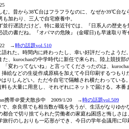
25
苦しむ。昔から38℃台はフラフラなのに、なぜか39℃台
男も加わり、三人で自宅療養中。
並行遅読だけど。特に最近刊では、『日系人の歴史を知
必読の書だね。『オバマの危険』 (金曜日)も早速取り
/22 →
時の話題vol.510
調に語れた。時間内に終わったし、幸い好評だったようだ
た、kurochanの中学時代に新任で来られ、陸上競技
変わってないね」と言ってくださったのは、kuroch
。挿絵などの生徒作成原稿を加えて今日印刷するつもり
はやはりしんどい。ただ今自宅で隔離され横たわっている
資料も大量に用意し、それぞれにネットで届ける。本番
han携帯＠愛犬散歩中 2009/1/20 →
時の話題vol.509
切りで、奈良県でも相当数が職を失うが、生活がなりゆか
の都合で切り捨てられた労働者の家庭ね困惑と悔しさは
学旅行のしおりも一応形ができ、今日の学年会議用に印