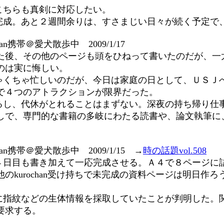
こちらも真剣に対応したい。
完成。あと２週間余りは、すさまじい日々が続く予定で
han携帯＠愛犬散歩中 2009/1/17
た後、その他のページも頭をひねって書いたのだが、一
のは実に悔しい。
ゃくちゃ忙しいのだが、今日は家庭の日として、ＵＳＪ
で４つのアトラクションが限界だった。
るし、代休がとれることはまずない。深夜の持ち帰り仕
しで、専門的な書籍の多岐にわたる読書や、論文執筆に
han携帯＠愛犬散歩中 2009/1/15 →
時の話題vol.508
４日目も書き加えて一応完成させる。Ａ４で８ページに
のkurochan受け持ちで未完成の資料ページは明日作
に指紋などの生体情報を採取していたことが判明した。
要求する。