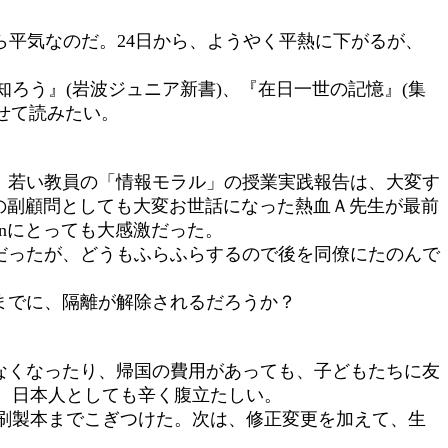
なら平気なのだ。24日から、ようやく平熱に下がるが、
ろう』(岩波ジュニア新書)、『在日一世の記憶』(集
寄せて読みたい。
。若い教員の「情報モラル」の授業実践報告は、大変す
部の副顧問としても大変お世話になった熱血Ａ先生が最前
anにとっても大感激だった。
だったが、どうもふらふらするので後を同僚にたのんで
。
までに、隔離が解除されるだろうか？
なくなったり、帰国の費用があっても、子どもたちに友
、日本人としても辛く腹立たしい。
刷製本までこぎつけた。次は、修正変更を加えて、生