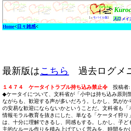
Home
<
日々雑感
<
最新版は
こちら
過去ログメ
１４７４ ケータイトラブル持ち込み禁止令
投稿者: ku
◆ケータイについて、文科省が「小中は持ち込み原則
ながらも、歓迎する声が多いだろう。しかし、気がか
の安易な歓迎にならないかということだ。文科省も「
情報モラル教育を抜きにした、単なる「ケータイ狩り
は、十分に理解できるし、同感もする。しかし、子ど
主的なルール作りを積み上げていく営みを、時間をか