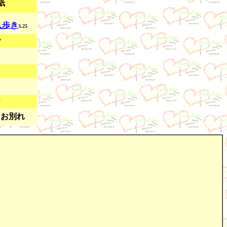
紙
人歩き
3.25
y
ー
とお別れ