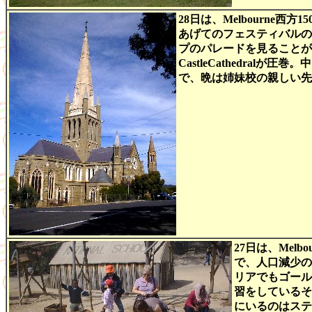
28日は、Melbourne
あげてのフェスティバルの
プのパレードを見ることが
CastleCathedr
で、晩は姉妹校の親しい先生
27日は、Melbo
で、人口減少の
リアでもゴール
習をしているそ
にいるのはステイ