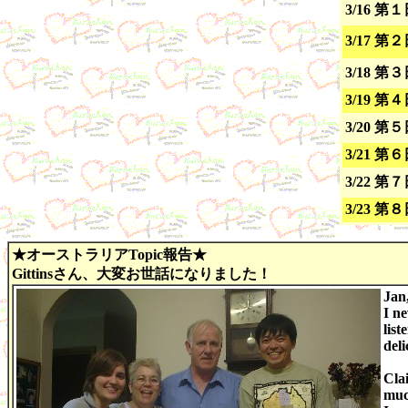
3/16 第
3/17 
3/18 第３
3/19 第
3/20 第
3/21 
3/22 
3/23 
★オーストラリアTopic報告★
Gittinsさん、大変お世話になりました！
Jan
I n
list
deli
Cla
muc