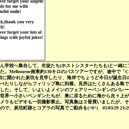
ver forget your angelic
ds for me with
ndid smile!
ck,thank you very
h!
ver forget your lots of
ings with joyful jokes!
ん学校へ集合して、生徒たち(ホストシスターたちも)と一緒に
。Melbourne南東約130キロのバスツアーですが、途中で「CO
年前に開かれた炭坑を見学したり、海岸でちょうど今日が誕生日の
べたりしながらフィリップ島に到着。見所はたくさんある島で
した。そして、いよいよメインのフェアリーペンギンのパレー
、世界一小さいペンギンたちが、巣に戻るために海から次々上
メラもビデオも一切撮影禁止。写真集は２冊買いましたが、そ
で、炭坑町跡とコアラの写真でご勘弁を(^0^) 05/03/29 23: