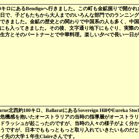
西方150キロにあるBendigoへ行きました。この町も金鉱掘りで
日で、子どもたちから大人までのいろんな部門でのランニング
できました。金鉱の歴史との関わりで中国系の人も多く、中国
alが圧巻。中にも入ってきました。その後、文字通り地下にもぐり
方とそのパートナーとで中華料理。楽しい夕べで長い一日が終わりまし
urne北西約100キロ、BallaratにあるSovereign HillやEur
危機感を抱いたオーストラリアの当時の指導層がオーストラリ
ドラッシュが起こったのですが、当時の人々の様子がよく分か
うですが、日本でももっともっと取り入れていきたいものだと
先の大学１年生Claireさんです。