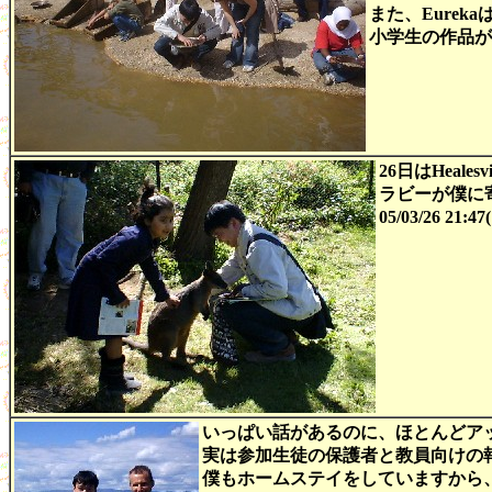
また、Eure
小学生の作品が展
26日はHea
ラビーが僕に
05/03/26 2
いっぱい話があるのに、ほとんどア
実は参加生徒の保護者と教員向けの
僕もホームステイをしていますから