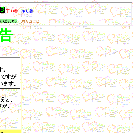
告
す。
んですが
います。
日分と、
すが、