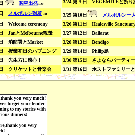
3/24 第９日 VEGEMITEと折り
１日
関空出発
3.20
第２日
メルボルン到着
3.31
3/25 第10日
メルボルン一
日 Welcome ceremony
3/26 第11日 Healesville Sanctuar
４日 JanとMelbourne散策
3/27 第12日 Ballarat
５日 消防署とMarket
3/28 第13日 Bendigo
第６日 授業初日のハプニング
3/29 第14日 Philip島
第７日 先生方に感心！
3/30 第15日 さよならパーティ
第８日 クリケットと音楽会
3/31 第16日 ホストファミリー
,thank you very much!
ever forget your tender
ening to my stories with
cious dinners!
ire,thank you very
h!