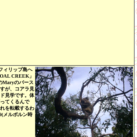
フィリップ島へ
AL CREEK」
Maryのバース
すが、コアラ見
ド見学です。体
がってくるんで
れを転載するわ
29(メルボルン時