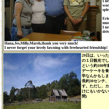
I ne
wor
sple
Eri
muc
I ne
driv
Hana,Jes,Milly,Marsh,thank you very much!
I never forget your lovely fawning with freehearted friendship!
29日は、
いった
の１日観光でした
という約100
デーケーキを食
学なんかもしま
長約30センチ
す。ただし、カ
けにもいかないの
間)