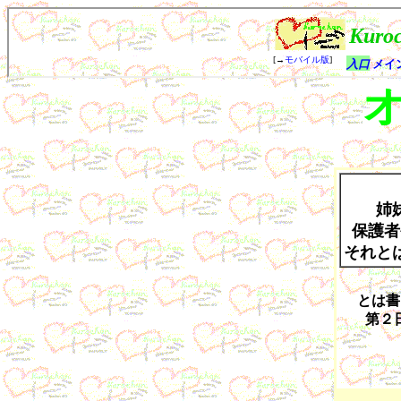
姉
保護者
それと
とは書
第２