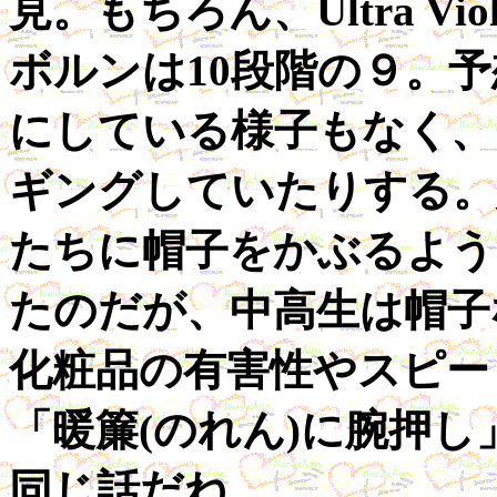
見。もちろん、Ultra V
ボルンは10段階の９。
にしている様子もなく、
ギングしていたりする。
たちに帽子をかぶるよう
たのだが、中高生は帽子
化粧品の有害性やスピー
「暖簾(のれん)に腕押し
同じ話だね。