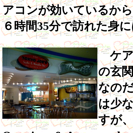
アコンが効いているから
６時間35分で訪れた身
ケアンズ
の玄
なの
は少
すが、