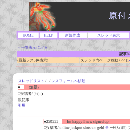
HOME
HELP
新規作成
スレッド表示
＜一覧表示に戻る
記事No
(最新レス5件表示)
スレッド内ページ移動 / << [
1
スレッドリスト
/ - /
レスフォームへ移動
■
(無題)
□投稿者/
(##)-()
親記事
引用
■259555
Im happy I now signed up
□投稿者/ online jackpot slots um geld
＠
一般人(1回)-(202