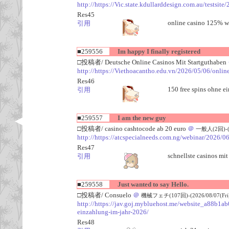
http://https://Vic.state.kdullarddesign.com.au/testsi
Res45
online casino 125% 
引用
■259556
Im happy I finally registered
□投稿者/ Deutsche Online Casinos Mit Startguthaben
http://https://Viethoacantho.edu.vn/2026/05/06/onlin
Res46
150 free spins ohne e
引用
■259557
I am the new guy
□投稿者/ casino cashtocode ab 20 euro
＠
一般人(2回)-(20
http://https://atcspecialneeds.com.ng/webinar/2026/0
Res47
schnellste casinos mi
引用
■259558
Just wanted to say Hello.
□投稿者/ Consuelo
＠
機械フェチ(107回)-(2026/08/07(Fri) 
http://https://jav.goj.mybluehost.me/website_a88b1a
einzahlung-im-jahr-2026/
Res48