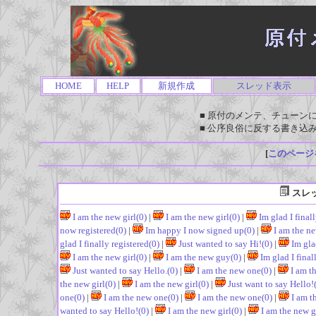
HOME
HELP
新規作成
スレッド表示
■ 原付のメンテ、チューン
■ 公序良俗に反する書き込
[
このページ
スレ
I am the new girl(0)
|
I am the new girl(0)
|
Im glad I final
now registered(0)
|
Im happy I now signed up(0)
|
I am the ne
glad I finally registered(0)
|
Just wanted to say Hi!(0)
|
Im glad
I am the new girl(0)
|
I am the new guy(0)
|
Im glad I final
Just wanted to say Hello.(0)
|
I am the new one(0)
|
I am th
the new girl(0)
|
I am the new girl(0)
|
Just want to say Hello!
one(0)
|
I am the new one(0)
|
I am the new one(0)
|
I am t
wanted to say Hello!(0)
|
I am the new girl(0)
|
I am the new gi