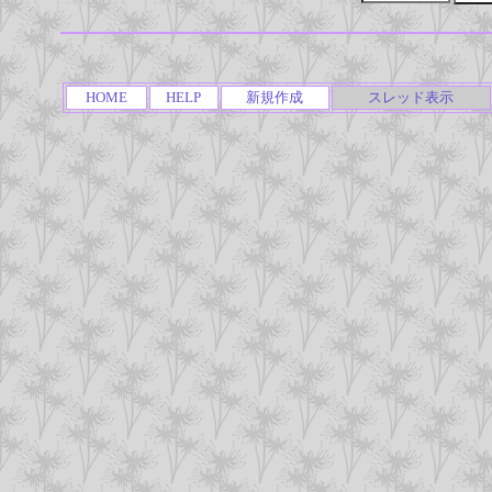
HOME
HELP
新規作成
スレッド表示