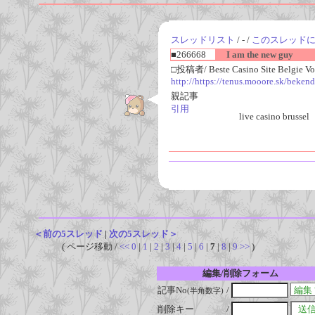
スレッドリスト
/ - /
このスレッド
■266668
I am the new guy
□投稿者/ Beste Casino Site Belgie Vo
http://https://tenus.mooore.sk/beken
親記事
引用
live casino brussel
＜前の5スレッド
|
次の5スレッド＞
( ページ移動 /
<<
0
|
1
|
2
|
3
|
4
|
5
|
6
|
7
|
8
|
9
>>
)
編集/削除フォーム
記事No
/
(半角数字)
削除キー
/