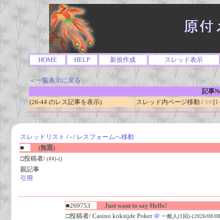
HOME
HELP
新規作成
スレッド表示
＜一覧表示に戻る
記事No
(26-44 のレス記事を表示)
スレッド内ページ移動 /
<<
[
1
スレッドリスト
/ - /
レスフォームへ移動
■
(無題)
□投稿者/
(##)-()
親記事
引用
■269753
Just want to say Hello!
□投稿者/ Casino koksijde Poker
＠
一般人(1回)-(2026/08/08(S