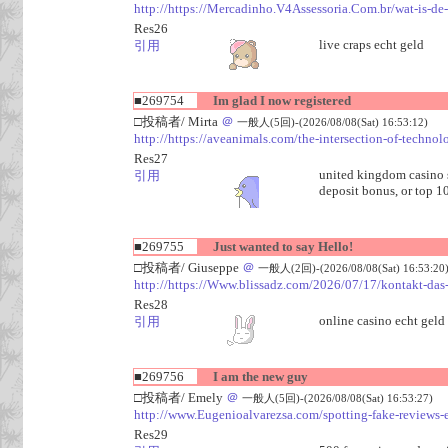
http://https://Mercadinho.V4Assessoria.Com.br/wat-is-de-u
Res26
live craps echt geld
引用
■269754
Im glad I now registered
□投稿者/ Mirta
＠
一般人(5回)-(2026/08/08(Sat) 16:53:12)
http://https://aveanimals.com/the-intersection-of-techno
Res27
united kingdom casino s
引用
deposit bonus, or top 10
■269755
Just wanted to say Hello!
□投稿者/ Giuseppe
＠
一般人(2回)-(2026/08/08(Sat) 16:53:20
http://https://Www.blissadz.com/2026/07/17/kontakt-das-
Res28
online casino echt geld
引用
■269756
I am the new guy
□投稿者/ Emely
＠
一般人(5回)-(2026/08/08(Sat) 16:53:27)
http://www.Eugenioalvarezsa.com/spotting-fake-reviews-e
Res29