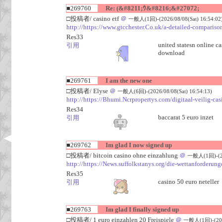
■269760
Re: (&#8211;ｳ&#8216;&#27072;
□投稿者/ casino etf
＠
一般人(1回)-(2026/08/08(Sat) 16:54:02
http://https://www.gtcchester.Co.uk/a-detailed-comparis
Res33
united statesn online c
引用
download
■269761
I am the new one
□投稿者/ Elyse
＠
一般人(6回)-(2026/08/08(Sat) 16:54:13)
http://https://Bhumi.Ncrpropertys.com/digitaal-veilig-ca
Res34
baccarat 5 euro inzet
引用
■269762
Im glad I now signed up
□投稿者/ bitcoin casino ohne einzahlung
＠
一般人(1回)-(202
http://https://News.suffolkstanys.org/die-wettanforderung
Res35
casino 50 euro neteller
引用
■269763
Im glad I finally signed up
□投稿者/ 1 euro einzahlen 20 Freispiele
＠
一般人(1回)-(2026