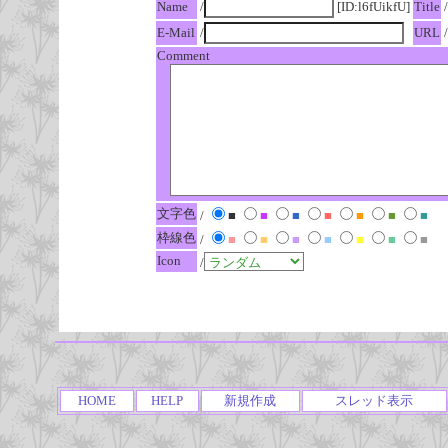
Name
/
[ID:l6fUikfU]
Title
/
E-Mail
/
URL
/
Comment
文字色
/
■
■
■
■
■
■
■
枠線色
/
■
■
■
■
■
■
■
Icon
/
HOME
HELP
新規作成
スレッド表示