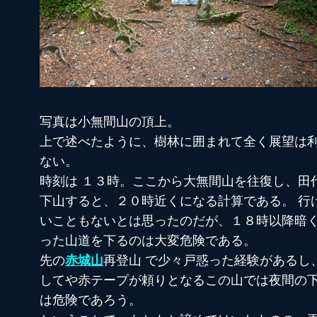
写真は小無間山の頂上。
上で述べたように、樹林に囲まれて全く展望は
ない。
時刻は １３時。ここから大無間山を往復し、田
下山すると、２０時近くになる計算である。 行
いこともないとは思ったのだが、１８時以降暗
った山道を下るのは大変危険である。
先の
赤城山
再登山 で少々戸惑った経験があるし、
してや赤テープが頼りとなるこの山では夜間の
は危険であろう。