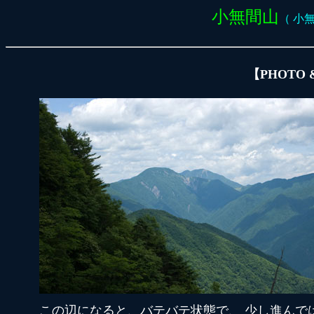
小無間山
（ 小無間
【PHOTO
この辺になると、バテバテ状態で、 少し進んで