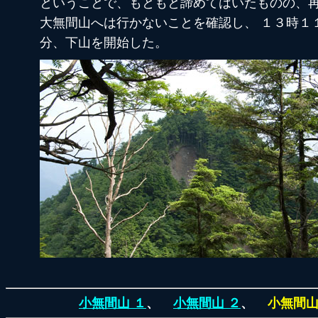
ということで、もともと諦めてはいたものの、
大無間山へは行かないことを確認し、 １３時１
分、下山を開始した。
小無間山 １
、
小無間山 ２
、
小無間山