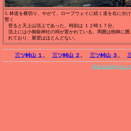
5. 林道を横切り、やがて、ロープウェイに続く道を右に分
暫く
登ると天上山頂上であった。時刻は １２時１７分。
頂上には小御嶽神社の祠が置かれている。周囲は樹林に囲
れており、展望はほとんどない。
三ツ峠山 １
、
三ツ峠山 ２
、
三ツ峠山 ３
、
百名山以外の山に