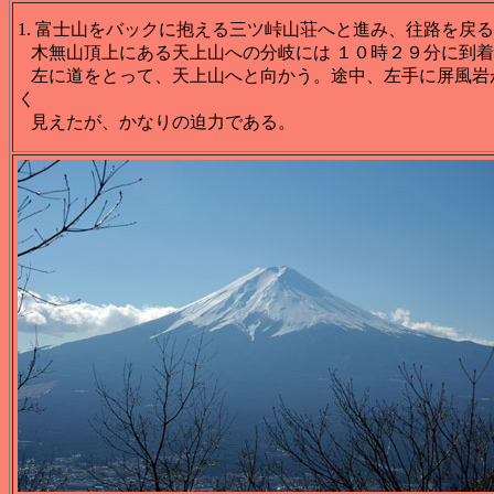
1. 富士山をバックに抱える三ツ峠山荘へと進み、往路を戻
木無山頂上にある天上山への分岐には １０時２９分に到着
左に道をとって、天上山へと向かう。途中、左手に屏風岩
く
見えたが、かなりの迫力である。