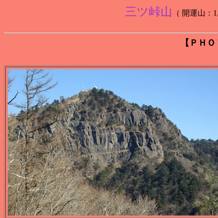
三ツ峠山
（ 開運山：1,78
【ＰＨＯ