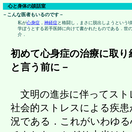
心と身体の談話室
－こんな医者もいるのです－
私が
心身症
，
神経症
と格闘し，まさに脱出しようという
学ぼうとする若手医師に向けて書かれたものである．世
介．
初めて心身症の治療に取り
と言う前に－
文明の進歩に伴ってスト
社会的ストレスによる疾患
況である．これがいわゆる