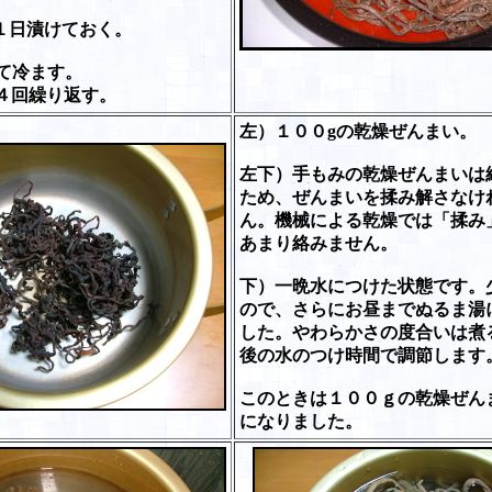
１日漬けておく。
して冷ます。
４回繰り返す。
左）１００gの乾燥ぜんまい。
左下）手もみの乾燥ぜんまいは
ため、ぜんまいを揉み解さなけ
ん。機械による乾燥では「揉み
あまり絡みません。
下）一晩水につけた状態です。
ので、さらにお昼までぬるま湯
した。やわらかさの度合いは煮
後の水のつけ時間で調節します
このときは１００ｇの乾燥ぜん
になりました。