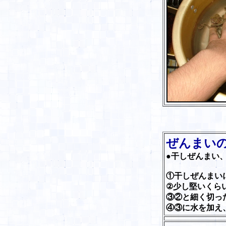
ぜんまい
●干しぜんまい
①干しぜんまい
②少し堅いくら
③②と細く切っ
④③に水を加え