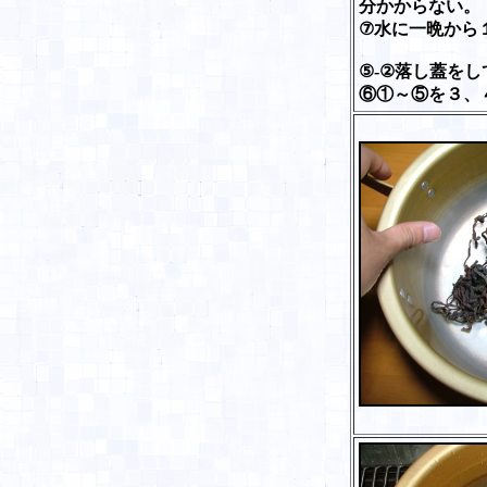
分かからない。
⑦水に一晩から
⑤-②落し蓋を
⑥①～⑤を３、