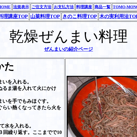
HOME
法規表示
ご注文方法
お支払方法
料理講座
商品一覧
TOMO-MON
料理講座TOP
山菜料理TOP
きのこ料理TOP
木の実利用法TO
乾燥ぜんまい料理
ぜんまいの紹介ページ
かた
まいを入れる。
ぬるま湯を入れて火にかけ
まいを手でもみほぐす。
ぐらい熱くなってきたら火を
って水を入れる。
３回繰り返す。ここまでで10