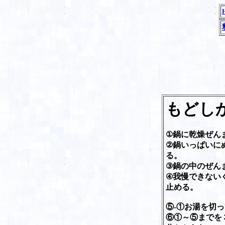
もどし
①鍋に乾燥ぜん
②鍋いっぱいに
る。
③鍋の中のぜん
④我慢できない
止める。
⑤-①お湯を切
⑥①～⑤までを