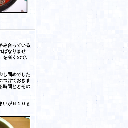
絡み合っている
ればなりませ
」を省くので、
少し固めでした
につけておきま
る時間ととその
。
まいが６１０ｇ