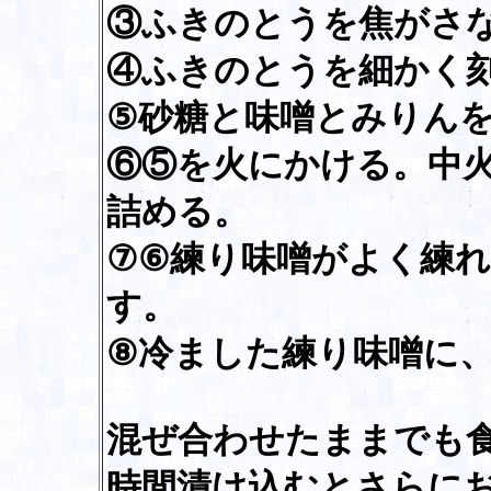
③ふきのとうを焦がさ
④ふきのとうを細かく
⑤砂糖と味噌とみりん
⑥⑤を火にかける。中
詰める。
⑦⑥練り味噌がよく練
す。
⑧冷ました練り味噌に
混ぜ合わせたままでも食
時間漬け込むとさらに