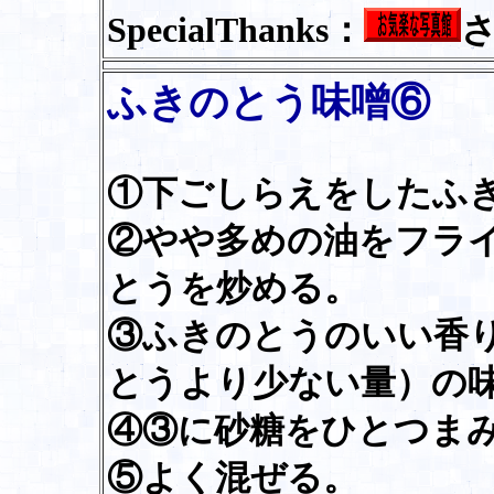
SpecialThanks：
ふきのとう味噌⑥
①下ごしらえをしたふ
②やや多めの油をフラ
とうを炒める。
③ふきのとうのいい香
とうより少ない量）の
④③に砂糖をひとつま
⑤よく混ぜる。