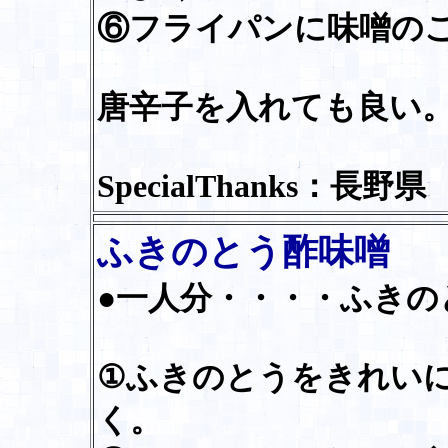
⑥フライパンに味噌の
唐辛子を入れても良い
SpecialThanks：長野
ふきのとう酢味噌
●一人分・・・・ふきの
①ふきのとうをきれい
く。