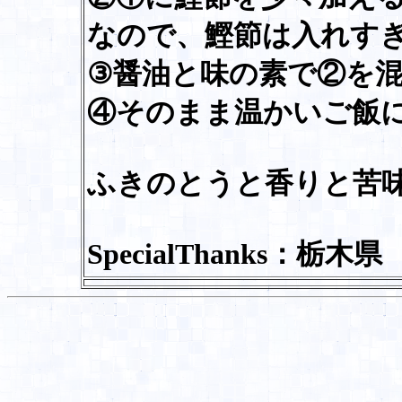
なので、鰹節は入れす
③醤油と味の素で②を
④そのまま温かいご飯
ふきのとうと香りと苦
SpecialThanks：栃