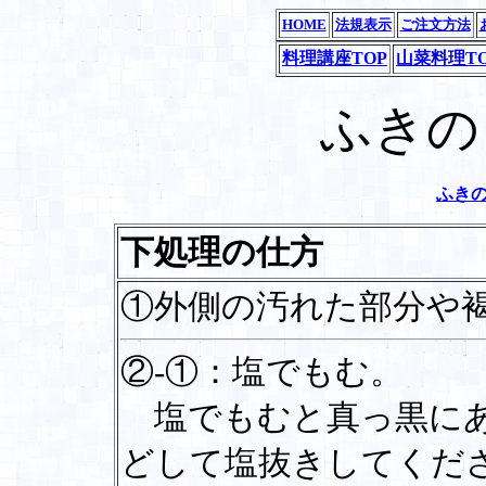
HOME
法規表示
ご注文方法
料理講座TOP
山菜料理T
ふきの
ふき
下処理の仕方
①外側の汚れた部分や
②-①：塩でもむ。
塩でもむと真っ黒にあ
どして塩抜きしてくだ