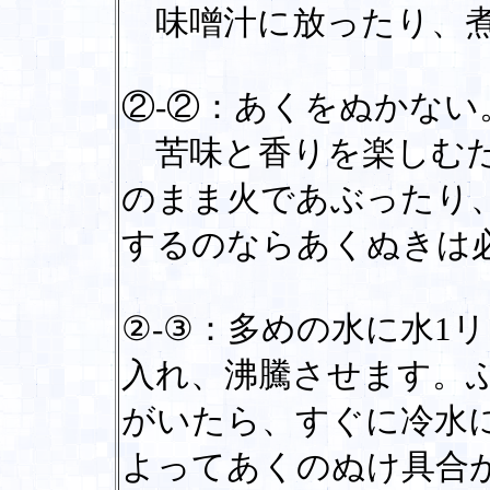
味噌汁に放ったり、煮
②-②：あくをぬかない
苦味と香りを楽しむた
のまま火であぶったり
するのならあくぬきは
②-③：多めの水に水1
入れ、沸騰させます。
がいたら、すぐに冷水
よってあくのぬけ具合