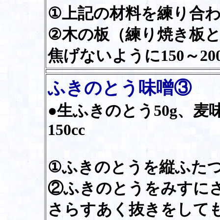
①上記の材料を練り合
②木の板（練り焼き板
焦げないように150～2
ふきのとう味噌③
●生ふきのとう50g、麦味
150cc
①ふきのとうを縦ふた
②ふきのとうをみすに
さらすあく抜きをして