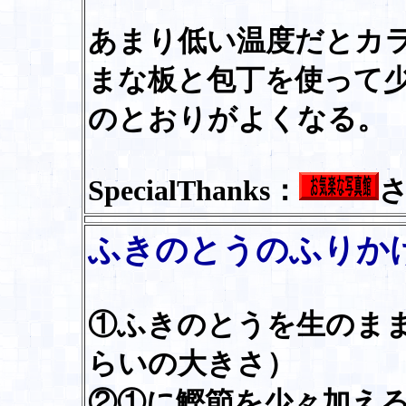
あまり低い温度だとカ
まな板と包丁を使って
のとおりがよくなる。
SpecialThanks：
ふきのとうのふりか
①ふきのとうを生のま
らいの大きさ）
②①に鰹節を少々加え