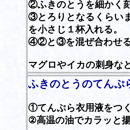
②ふきのとうを細かく
③とろりとなるくらい
を小さじ１杯入れる。
④②と③を混ぜ合わせ
マグロやイカの刺身な
ふきのとうのてんぷ
①てんぷら衣用液をつ
②高温の油でカラッと