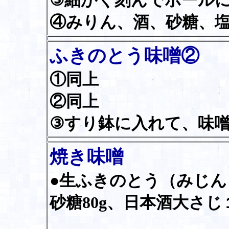
③細かく刻んでボール
④みりん、酒、砂糖、
ふきのとう味噌②
①同上
②同上
③すり鉢に入れて、味
焼き味噌
●生ふきのとう（みじんぎ
砂糖80g、日本酒大さじ