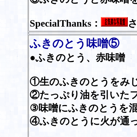
SpecialThanks：
ふきのとう味噌⑤
●ふきのとう、赤味噌
①生のふきのとうをみ
②たっぷり油を引いた
③味噌にふきのとうを
④ふきのとうに火が通