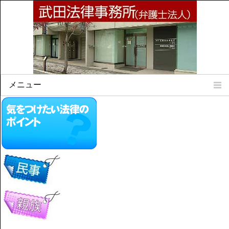
メニュー
Home
所属弁護士
事務所所訓
法律相談案内
弁護士料について
事務所所在地
リンク集
顧問契約について