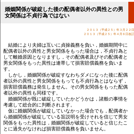
講演のご案内
気をつけたい法律のポイント
婚姻関係が破綻した後の配偶者以外の異性との男
女関係は不貞行為ではない
武田正男の独り言
２０１３（平成２５）年３月２２
２０１３（平成２５）年４月６日改
結婚により夫婦は互いに貞操義務を負い，婚姻期間中に
配偶者以外の異性と男女関係をもった場合は，不貞行為と
して離婚原因となりますし，その配偶者及びその配偶者と
男女関係をもった異性は連帯して損害賠償義務を負いま
す。
しかし，婚姻関係が破綻すなわちダメになった後に配偶
者以外の異性と男女関係をもっても不貞行為とはならず，
損害賠償義務は発生しません。その男女関係をもった配偶
者以外の異性も同様です。
婚姻関係が既に破綻していたかどうかは，諸般の事情を
考慮して総合的に判断されます。
仮に婚姻関係が破綻していなかった場合でも，配偶者か
ら婚姻関係が破綻している旨説明を受けそれを信じて男女
関係をもった異性は，婚姻関係が破綻していると信じたこ
とに過失がなければ損害賠償義務を負いません。