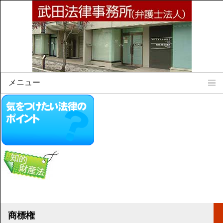
メニュー
Home
所属弁護士
事務所所訓
法律相談案内
弁護士料について
事務所所在地
リンク集
顧問契約について
商標権