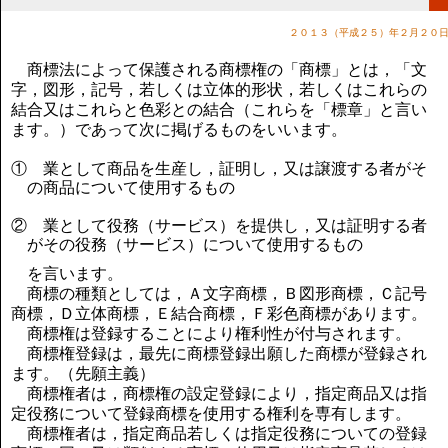
講演のご案内
気をつけたい法律のポイント
２０１３（平成２５）年２月２０
武田正男の独り言
商標法によって保護される商標権の「商標」とは，「文
字，図形，記号，若しくは立体的形状，若しくはこれらの
結合又はこれらと色彩との結合（これらを「標章」と言い
ます。）であって次に掲げるものをいいます。
① 業として商品を生産し，証明し，又は譲渡する者がそ
の商品について使用するもの
② 業として役務（サービス）を提供し，又は証明する者
がその役務（サービス）について使用するもの
を言います。
商標の種類としては，Ａ文字商標，Ｂ図形商標，Ｃ記号
商標，Ｄ立体商標，Ｅ結合商標，Ｆ彩色商標があります。
商標権は登録することにより権利性が付与されます。
商標権登録は，最先に商標登録出願した商標が登録され
ます。（先願主義）
商標権者は，商標権の設定登録により，指定商品又は指
定役務について登録商標を使用する権利を専有します。
商標権者は，指定商品若しくは指定役務についての登録