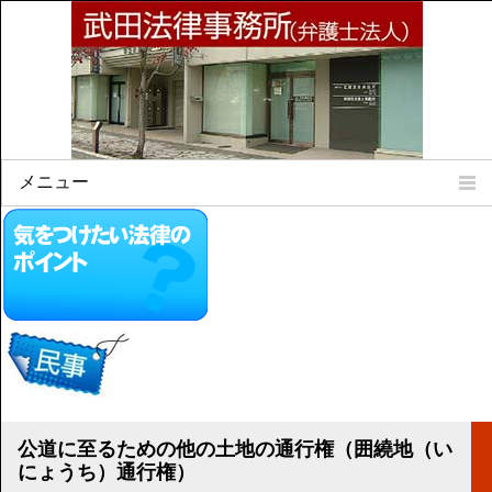
メニュー
Home
所属弁護士
事務所所訓
法律相談案内
弁護士料について
事務所所在地
リンク集
公道に至るための他の土地の通行権（囲繞地（い
顧問契約について
にょうち）通行権）