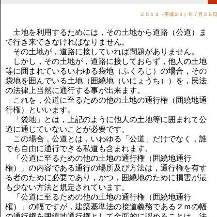
講演のご案内
気をつけたい法律のポイント
２０１２（平成２４）年７月２５
武田正男の独り言
土地を利用するためには，その土地から道路（公道）ま
で行き来できなければなりません。
その土地が，道路に接していれば問題がありません。
しかし，その土地が，道路に接しておらず，他人の土地
等に囲まれているいわゆる袋地（ふくろじ）の場合，その
袋地を囲んでいる土地（囲繞地（いにょうち））を，民法
の法律上当然に通行する事が出来ます。
これを，公道に至るための他の土地の通行権（囲繞地通
行権）といいます。
「袋地」とは，上記のように他人の土地等に囲まれて公
道に通じていないことが必要です。
この場合，公道とは，いわゆる「公道」だけでなく，誰
でも自由に通行できる私道も含まれます。
「公道に至るための他の土地の通行権（囲繞地通行
権）」の内容である通行の場所及び方法は，通行権を有す
る者のために必要であり，かつ，囲繞地のために損害が最
も少ない方法と規定されています。
「公道に至るための他の土地の通行権（囲繞地通行
権）」の幅ですが，建築基準法の接道義務である２ｍの幅
の通行権を囲繞地通行権として全面的に認めることは，法