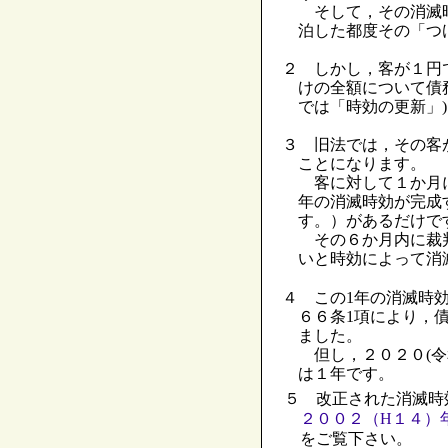
そして，その消滅時
泊した都度その「つ
２ しかし，客が１円
けの全額について債
では「時効の更新」
３ 旧法では，その客
ことになります。
客に対して１か月に
年の消滅時効が完成
す。）があるだけで
その６か月内に裁判
いと時効によって消
４ この1年の消滅時
６６条1項により，
ました。
但し，２０２０(令
は１年です。
５ 改正された消滅時
２００２（H１４）
をご覧下さい。