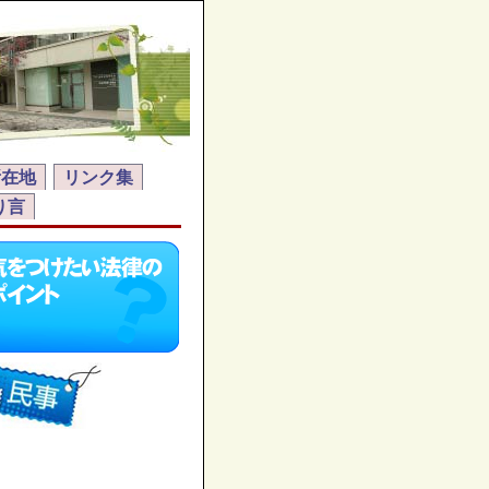
所在地
リンク集
り言