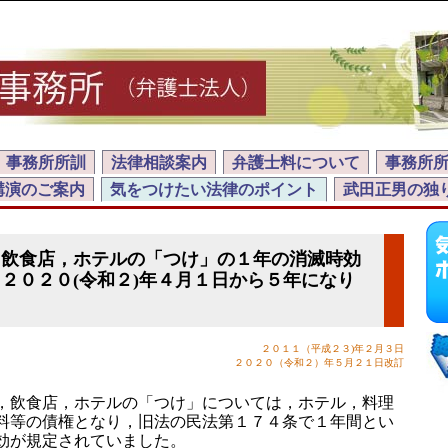
事務所所訓
法律相談案内
弁護士料について
事務所
講演のご案内
気をつけたい法律のポイント
武田正男の独
，飲食店，ホテルの「つけ」の１年の消滅時効
２０２０(令和２)年４月１日から５年になり
２０１１（平成２３)年２月３日
２０２０（令和２）年５月２１日改訂
，飲食店，ホテルの「つけ」については，ホテル，料理
料等の債権となり，旧法の民法第１７４条で１年間とい
効が規定されていました。