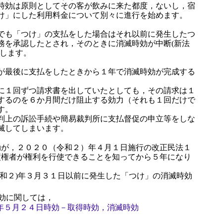
効は原則としてその客が飲みに来た都度，ないし，宿
け」にした利用料金について別々に進行を始めます。
でも「つけ」の支払をした場合はそれ以前に発生したつ
務を承認したとされ，そのときに消滅時効が中断(新法
)します。
が最後に支払をしたときから１年で消滅時効が完成する
１回ずつ請求書を出していたとしても，その請求は１
するのを６か月間だけ阻止する効力（それも１回だけで
す。
上の訴訟手続や簡易裁判所に支払督促の申立等をしな
滅してしまいます。
効が，２０２０（令和２）年４月１日施行の改正民法１
債権者が権利を行使できることを知ってから５年になり
和２)年３月３１日以前に発生した「つけ」の消滅時効
効に関しては，
年５月２４日時効－取得時効，消滅時効