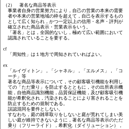
（2） 著名な商品等表示
事業者自身の営業努力により，自己の営業の本来の需要
者や本来の営業地域の枠を超えて，自己を表示するもの
として広く知られ，かつ一定以上の信用・名声・評判が
確立された商品表示・営業表示をいう。
「著名」とは，全国的ないし，極めて広い範囲において
認識されていることを要する。
cf
「周知性」は１地方で周知されていればよい。
ex
「ルイヴィトン」，「シャネル」，「エルメス」，「コ
ーチ」等
著名な商品等表示について，その顧客吸引機能を利用し
ての「ただ乗り」を防止するとともに，その出所表示機
能，自他商品識別機能，品質保証機能，及び顧客吸引機
能が希釈化され，汚染されることにより害されることを
防止するための規制である。
誤認混同を要件としない。
すなわち，庭の雑草取りをしないと庭が荒れてしまい美
しい庭が維持できないように，著名な商品等表示のただ
乗り（フリーライド），希釈化（ダイリューション），