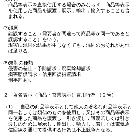
商品等表示を直接使用する場合のみならず，商品等表示
を使用した商品を譲渡，展示，輸出，輸入することも含
まれる。
(7)混同
錯誤すること（需要者が間違って商品等が同一であると
誤認すること）をいう。
現実に混同の結果が生じなくても，混同のおそれがあれ
ば足りる。
(8)規制の種類
侵害の差止・予防請求，廃棄除却請求
損害賠償請求・信用回復措置請求
刑事罰あり
２ 著名表示（商品・営業表示）冒用行為 （２号）
（1） 自己の商品等表示として他人の著名な商品等表示と
同一若しくは類似のものを使用し，又はその商品等表示
を使用した商品を譲渡し，引き渡し，譲渡若しくは引き
渡しのために展示し，輸出し，輸入し，若しくは電気通
信回線を通じて提供する行為は不正競争となる。