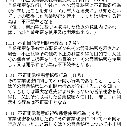
営業秘密を取得した後に，その営業秘密に不正取得行為
が介在したことを知り，又は重大な過失により知らない
で，その取得した営業秘密を使用し，または開示する行
為は，不正競争となる。
（但し，契約等に基づき取得した権原の範囲内であれ
ば，当該営業秘密を使用又は開示出来る。）
（11） 不正目的使用開示行為（７号）
営業秘密を保有する事業者からその営業秘密を示された
場合，不正競争その他の不正の利益を得る目的で，又は
その保有者に損害を与える目的で，その営業秘密を使用
し，又は開示する行為は不正競争となる。
（12） 不正開示後悪意転得行為（８号）
その営業秘密に関して不正開示行為であること，もしく
はその営業秘密に不正開示行為が介在することを知っ
て，もしくは重大な過失により知らないで営業秘密を取
得し，又はその取得した営業秘密を使用し，若しくは開
示する行為は不正競争となる。
（13） 不正開示善意転得後悪意使用行為（９号）
営業秘密を取得した後にその営業秘密について不正開示
行為があったこと若しくはその営業秘密について不正開