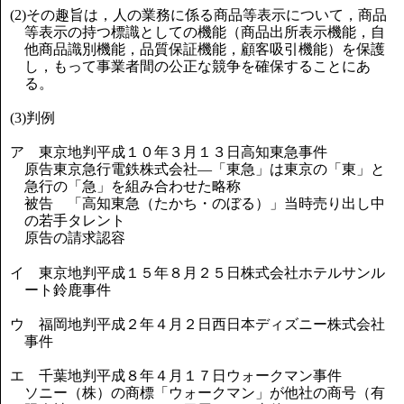
(2)その趣旨は，人の業務に係る商品等表示について，商品
等表示の持つ標識としての機能（商品出所表示機能，自
他商品識別機能，品質保証機能，顧客吸引機能）を保護
し，もって事業者間の公正な競争を確保することにあ
る。
(3)判例
ア 東京地判平成１０年３月１３日高知東急事件
原告東京急行電鉄株式会社―「東急」は東京の「東」と
急行の「急」を組み合わせた略称
被告 「高知東急（たかち・のぼる）」当時売り出し中
の若手タレント
原告の請求認容
イ 東京地判平成１５年８月２５日株式会社ホテルサンル
ート鈴鹿事件
ウ 福岡地判平成２年４月２日西日本ディズニー株式会社
事件
エ 千葉地判平成８年４月１７日ウォークマン事件
ソニー（株）の商標「ウォークマン」が他社の商号（有