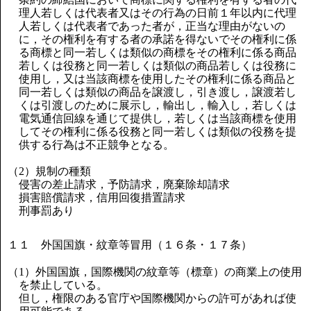
理人若しくは代表者又はその行為の日前１年以内に代理
人若しくは代表者であった者が，正当な理由がないの
に，その権利を有する者の承諾を得ないでその権利に係
る商標と同一若しくは類似の商標をその権利に係る商品
若しくは役務と同一若しくは類似の商品若しくは役務に
使用し，又は当該商標を使用したその権利に係る商品と
同一若しくは類似の商品を譲渡し，引き渡し，譲渡若し
くは引渡しのために展示し，輸出し，輸入し，若しくは
電気通信回線を通じて提供し，若しくは当該商標を使用
してその権利に係る役務と同一若しくは類似の役務を提
供する行為は不正競争となる。
（2）規制の種類
侵害の差止請求，予防請求，廃棄除却請求
損害賠償請求，信用回復措置請求
刑事罰あり
１１ 外国国旗・紋章等冒用（１６条・１７条）
（1）外国国旗，国際機関の紋章等（標章）の商業上の使用
を禁止している。
但し，権限のある官庁や国際機関からの許可があれば使