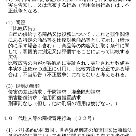
実を告知し，又は流布する行為（信用棄損行為）は，不
正競争となる。
（2）問題
「比較広告」
自己の供給する商品又は役務について，これと競争関係
にある特定の商品等を比較対象商品等として示し（暗示
的に示す場合も含む），商品等の内容又は取引条件に関
して，客観的に測定又は評価することによって比較する
広告
比較広告の内容が客観的に実証され，実証された数値や
事実を正確かつ適正に引用し，比較方法が公正である場
合は，不当広告（不正競争）にならないと考えられる。
（3）規制の種類
侵害の差止請求，予防請求，廃棄除却請求
損害賠償請求，信用回復措置請求
刑事罰なし（但し，他の刑罰の適用は妨げない。）
１０ 代理人等の商標冒用行為 （２２号）
（1）パリ条約の同盟国，世界貿易機関の加盟国又は商標法
条約の締結国において商標に関する権利を有する者の代