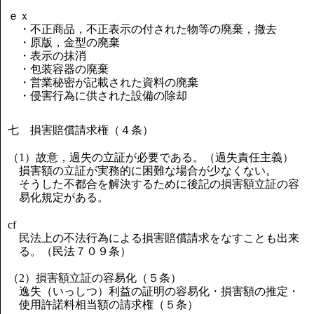
ｅｘ
・不正商品，不正表示の付された物等の廃棄，撤去
・原版，金型の廃棄
・表示の抹消
・包装容器の廃棄
・営業秘密が記載された資料の廃棄
・侵害行為に供された設備の除却
七 損害賠償請求権（４条）
（1）故意，過失の立証が必要である。（過失責任主義）
損害額の立証が実務的に困難な場合が少なくない。
そうした不都合を解決するために後記の損害額立証の容
易化規定がある。
cf
民法上の不法行為による損害賠償請求をなすことも出来
る。（民法７０９条）
（2）損害額立証の容易化（５条）
逸失（いっしつ）利益の証明の容易化・損害額の推定・
使用許諾料相当額の請求権（５条）