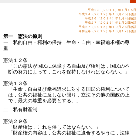
講演のご案内
気をつけたい法律のポイント
平成２３（２０１１）年１月１５
平成２４（２０１２）年１０月２５日改
武田正男の独り言
平成２６（２０１４）年１月４日改
平成２７（２０１５）年１月２日改
平成２７（２０１５）年１０月２６日改
令和元年（２０１９）年１０月１７日改
第一 憲法の原則
一 私的自由・権利の保持，生命・自由・幸福追求権の尊
重
憲法１２条
「この憲法が国民に保障する自由及び権利は，国民の不
断の努力によって，これを保持しなければならない。」
憲法１３条
「生命，自由及び幸福追求に対する国民の権利について
は，公共の福祉に反しない限り，立法その他の国政の上
で，最大の尊重を必要とする。」
二 私有財産制
憲法２９条
「財産権は，これを侵してはならない。」
「財産権の内容は，公共の福祉に適合するやうに，法律