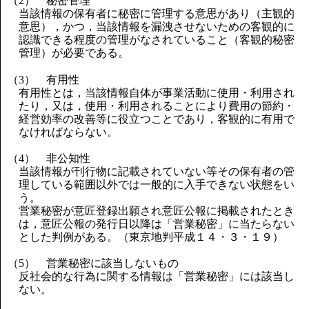
（2） 秘密管理
当該情報の保有者に秘密に管理する意思があり（主観的
意思），かつ，当該情報を漏洩させないための客観的に
認識できる程度の管理がなされていること（客観的秘密
管理）が必要である。
（3） 有用性
有用性とは，当該情報自体が事業活動に使用・利用され
たり，又は，使用・利用されることにより費用の節約・
経営効率の改善等に役立つことであり，客観的に有用で
なければならない。
（4） 非公知性
当該情報が刊行物に記載されていない等その保有者の管
理している範囲以外では一般的に入手できない状態をい
う。
営業秘密が意匠登録出願され意匠公報に掲載されたとき
は，意匠公報の発行日以降は「営業秘密」に当たらない
とした判例がある。（東京地判平成１４・３・１９）
（5） 営業秘密に該当しないもの
反社会的な行為に関する情報は「営業秘密」には該当し
ない。