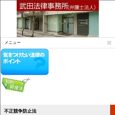
メニュー
Home
所属弁護士
事務所所訓
法律相談案内
弁護士料について
事務所所在地
リンク集
顧問契約について
不正競争防止法