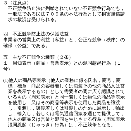
３〈注意点〉
不正競争防止法に列挙されていない不正競争行為でも，
一般法である民法７０９条の不法行為として損害賠償請
求の救済は受けられる。
四 不正競争防止法の保護法益
事業者の営業上の利益（私益）と，公正な競争（秩序）の
確保（公益）である。
五 主な不正競争の種類（２条）
１ 周知表示（商品・営業表示）との混同惹起行為 （１
号）
(1)他人の商品等表示（他人の業務に係る氏名，商号，商
標，標章，商品の容器若しくは包装その他の商品又は営
業を表示するもの）として需要者の間に広く認識されて
いるもの（周知表示）と同一若しくは類似の商品等表示
を使用し，又はその商品等表示を使用した商品を譲渡
し，引渡し，譲渡若しくは引渡しのために展示し，輸出
し，輸入し，若しくは電気通信回線を通じて提供して，
他人の商品又は営業と混同を生じさせる行為（周知表示
混同惹起（じゃっき）行為）は，不正競争となる。