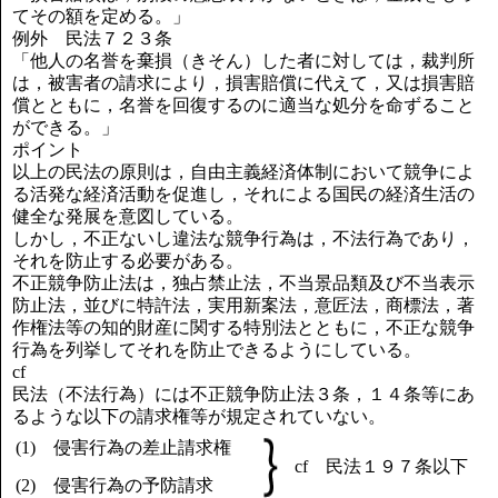
てその額を定める。」
例外 民法７２３条
「他人の名誉を棄損（きそん）した者に対しては，裁判所
は，被害者の請求により，損害賠償に代えて，又は損害賠
償とともに，名誉を回復するのに適当な処分を命ずること
ができる。」
ポイント
以上の民法の原則は，自由主義経済体制において競争によ
る活発な経済活動を促進し，それによる国民の経済生活の
健全な発展を意図している。
しかし，不正ないし違法な競争行為は，不法行為であり，
それを防止する必要がある。
不正競争防止法は，独占禁止法，不当景品類及び不当表示
防止法，並びに特許法，実用新案法，意匠法，商標法，著
作権法等の知的財産に関する特別法とともに，不正な競争
行為を列挙してそれを防止できるようにしている。
cf
民法（不法行為）には不正競争防止法３条，１４条等にあ
るような以下の請求権等が規定されていない。
(1) 侵害行為の差止請求権
cf 民法１９７条以下
(2) 侵害行為の予防請求