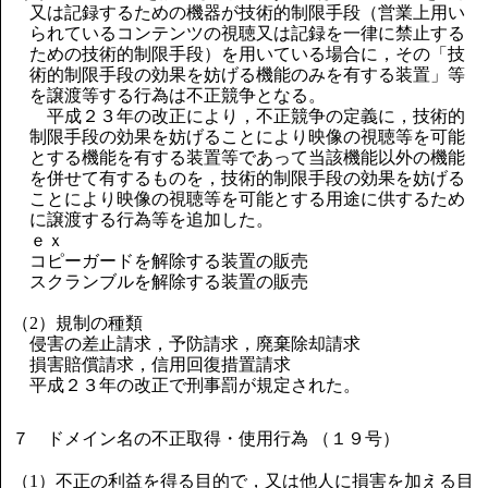
又は記録するための機器が技術的制限手段（営業上用い
られているコンテンツの視聴又は記録を一律に禁止する
ための技術的制限手段）を用いている場合に，その「技
術的制限手段の効果を妨げる機能のみを有する装置」等
を譲渡等する行為は不正競争となる。
平成２３年の改正により，不正競争の定義に，技術的
制限手段の効果を妨げることにより映像の視聴等を可能
とする機能を有する装置等であって当該機能以外の機能
を併せて有するものを，技術的制限手段の効果を妨げる
ことにより映像の視聴等を可能とする用途に供するため
に譲渡する行為等を追加した。
ｅｘ
コピーガードを解除する装置の販売
スクランブルを解除する装置の販売
（2）規制の種類
侵害の差止請求，予防請求，廃棄除却請求
損害賠償請求，信用回復措置請求
平成２３年の改正で刑事罰が規定された。
７ ドメイン名の不正取得・使用行為 （１９号）
（1）不正の利益を得る目的で，又は他人に損害を加える目