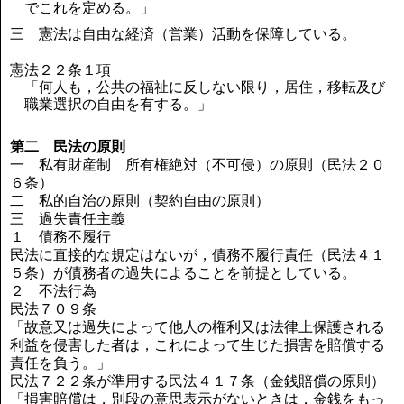
でこれを定める。」
三 憲法は自由な経済（営業）活動を保障している。
憲法２２条１項
「何人も，公共の福祉に反しない限り，居住，移転及び
職業選択の自由を有する。」
第二 民法の原則
一 私有財産制 所有権絶対（不可侵）の原則（民法２０
６条）
二 私的自治の原則（契約自由の原則）
三 過失責任主義
１ 債務不履行
民法に直接的な規定はないが，債務不履行責任（民法４１
５条）が債務者の過失によることを前提としている。
２ 不法行為
民法７０９条
「故意又は過失によって他人の権利又は法律上保護される
利益を侵害した者は，これによって生じた損害を賠償する
責任を負う。」
民法７２２条が準用する民法４１７条（金銭賠償の原則）
「損害賠償は，別段の意思表示がないときは，金銭をもっ