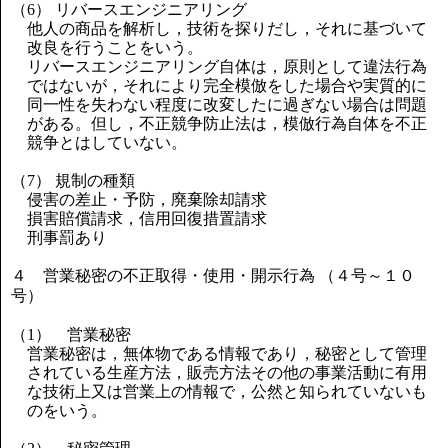
（6） リバースエンジニアリング
他人の商品を解析し，技術を探りだし，それに基づいて
改良を行うことをいう。
リバースエンジニアリング自体は，原則として違法行為
ではないが，それにより完全模倣をした場合や実質的に
同一性を失わない程度に改変したに過ぎない場合は問題
がある。但し，不正競争防止法は，模倣行為自体を不正
競争とはしていない。
（7） 規制の種類
侵害の差止・予防，廃棄除却請求
損害賠償請求，信用回復措置請求
刑事罰あり
４ 営業秘密の不正取得・使用・開示行為 （４号～１０
号）
（1） 営業秘密
営業秘密は，無体物である情報であり，秘密として管理
されている生産方法，販売方法その他の事業活動に有用
な技術上又は営業上の情報で，公然と知られていないも
のをいう。