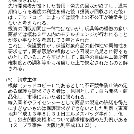
が保護される。
先行開発者が投下した費用・労力の回収が終了し，通常
期待しうる程度の利益を得た後（投資が回収された後）
は，デッドコピーによっては競争上の不公正が通常生じ
ないと考えられる。
投資の回収期間は一律ではないが，玩具等の模倣の多い
商品では概ね３年以内のモデルチェンジが行われること
が多い事などを考慮して３年とされた。
これは，保護要件が，保護対象商品の創作性や周知性を
要求せず，商品形態の模倣という容易に充足され得るも
のとしていることを前提として，競争の自由や工業所有
権制度との調和等をも考慮した上で規定されたものと解
される。
（5） 請求主体
模倣（デッドコピー）であるとして不正競争防止法の定
める保護を請求できる者は，原則として，自ら開発・商
品化し，市場においた者に限られる。
輸入業者やライセンシーとして商品の製造の許諾を得た
にすぎないものは保護請求ができないとした判例（東京
地判平成１３年８月３１日エルメスバッグ事件）。但
し，独占的販売権者について請求権を認めた判例がある
（ヌープラ事件・大阪地判平成18.1.23）。