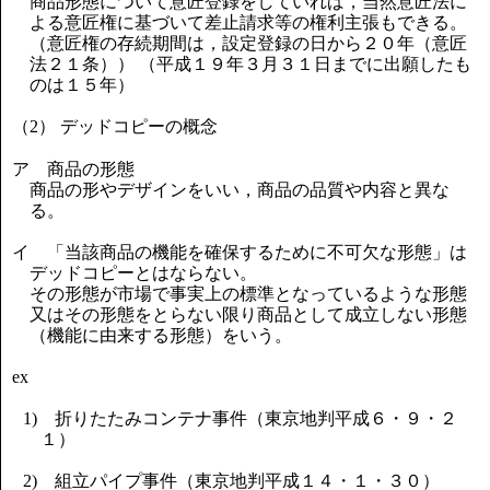
商品形態について意匠登録をしていれば，当然意匠法に
よる意匠権に基づいて差止請求等の権利主張もできる。
（意匠権の存続期間は，設定登録の日から２０年（意匠
法２１条）） （平成１９年３月３１日までに出願したも
のは１５年）
（2） デッドコピーの概念
ア 商品の形態
商品の形やデザインをいい，商品の品質や内容と異な
る。
イ 「当該商品の機能を確保するために不可欠な形態」は
デッドコピーとはならない。
その形態が市場で事実上の標準となっているような形態
又はその形態をとらない限り商品として成立しない形態
（機能に由来する形態）をいう。
ex
1) 折りたたみコンテナ事件（東京地判平成６・９・２
１）
2) 組立パイプ事件（東京地判平成１４・１・３０）