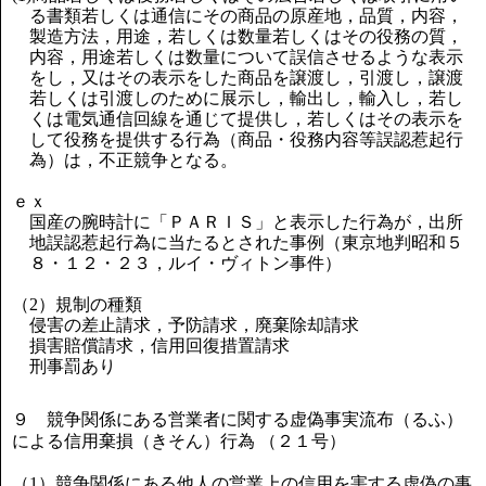
る書類若しくは通信にその商品の原産地，品質，内容，
製造方法，用途，若しくは数量若しくはその役務の質，
内容，用途若しくは数量について誤信させるような表示
をし，又はその表示をした商品を譲渡し，引渡し，譲渡
若しくは引渡しのために展示し，輸出し，輸入し，若し
くは電気通信回線を通じて提供し，若しくはその表示を
して役務を提供する行為（商品・役務内容等誤認惹起行
為）は，不正競争となる。
ｅｘ
国産の腕時計に「ＰＡＲＩＳ」と表示した行為が，出所
地誤認惹起行為に当たるとされた事例（東京地判昭和５
８・１２・２３，ルイ・ヴィトン事件）
（2）規制の種類
侵害の差止請求，予防請求，廃棄除却請求
損害賠償請求，信用回復措置請求
刑事罰あり
９ 競争関係にある営業者に関する虚偽事実流布（るふ）
による信用棄損（きそん）行為 （２１号）
（1）競争関係にある他人の営業上の信用を害する虚偽の事