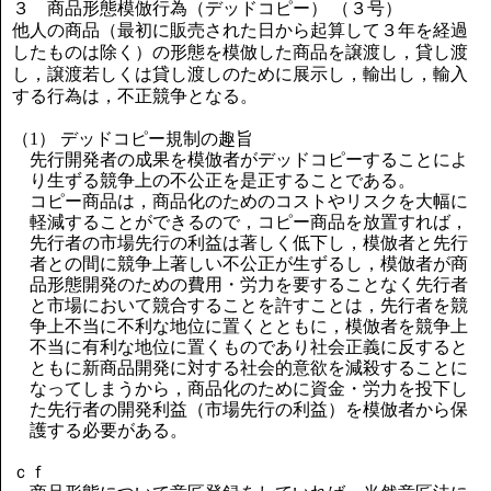
３ 商品形態模倣行為（デッドコピー） （３号）
他人の商品（最初に販売された日から起算して３年を経過
したものは除く）の形態を模倣した商品を譲渡し，貸し渡
し，譲渡若しくは貸し渡しのために展示し，輸出し，輸入
する行為は，不正競争となる。
（1） デッドコピー規制の趣旨
先行開発者の成果を模倣者がデッドコピーすることによ
り生ずる競争上の不公正を是正することである。
コピー商品は，商品化のためのコストやリスクを大幅に
軽減することができるので，コピー商品を放置すれば，
先行者の市場先行の利益は著しく低下し，模倣者と先行
者との間に競争上著しい不公正が生ずるし，模倣者が商
品形態開発のための費用・労力を要することなく先行者
と市場において競合することを許すことは，先行者を競
争上不当に不利な地位に置くとともに，模倣者を競争上
不当に有利な地位に置くものであり社会正義に反すると
ともに新商品開発に対する社会的意欲を減殺することに
なってしまうから，商品化のために資金・労力を投下し
た先行者の開発利益（市場先行の利益）を模倣者から保
護する必要がある。
ｃｆ