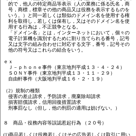
的で，他人の特定商品等表示（人の業務に係る氏名，商
号，商標，標章その他の商品又は役務を表示するものを
いう。）と同一若しくは類似のドメイン名を使用する権
利を取得し，若しくは保有し，又はそのドメイン名を使
用する行為は，不正競争となる。
「ドメイン名」とは，インターネットにおいて，個々の
電子計算機を識別するために割り当てられる番号，記号
又は文字の組み合わせに対応する文字，番号，記号その
他の符号又はこれらの結合をいう。
ｅｘ
Ｊ－ｐｈｏｎｅ事件（東京地判平成１３・４・２４）
ＳＯＮＹ事件（東京地判平成１３・１１・２９）
自由軒事件（大阪地判平成１６・２・１９）
（2）規制の種類
侵害の差止請求，予防請求，廃棄除却請求
損害賠償請求，信用回復措置請求
刑事罰なし（但し，他の刑罰の適用は妨げない。）
８ 商品・役務内容等誤認惹起行為 （２０号）
(1)商品若しくは役務若しくはその広告若しくは取引に用い