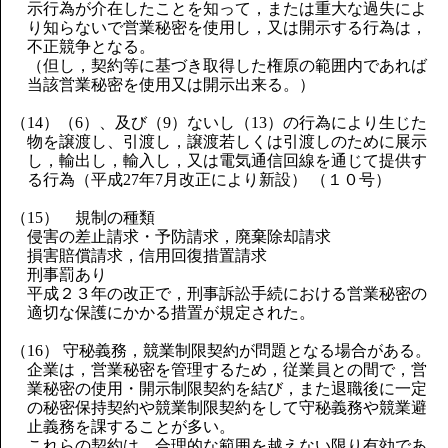
示行為が介在したことを知って，または重大な過失によ
り知らないで営業秘密を使用し，又は開示する行為は，
不正競争となる。
（但し，契約等に基づき取得した権原の範囲内であれば
当該営業秘密を使用又は開示出来る。）
（14）（6）、及び（9）ないし（13）の行為により生じた
物を譲渡し、引渡し，譲渡若しくは引渡しのために展示
し，輸出し，輸入し，又は電気通信回線を通じて提供す
る行為（平成27年7月改正により新設） （１０号）
（15） 規制の種類
侵害の差止請求・予防請求，廃棄除却請求
損害賠償請求，信用回復措置請求
刑事罰あり
平成２３年の改正で，刑事訴訟手続における営業秘密の
適切な保護にかかる措置が規定された。
（16） 守秘義務，競業制限契約が問題となる場合がある。
企業は，営業秘密を管理するため，従業員との間で，営
業秘密の使用・開示制限契約を結び，また退職後に一定
の秘密保持契約や競業制限契約をして守秘義務や競業避
止義務を課することが多い。
これらの契約は，合理的な範囲を越えない限り有効であ