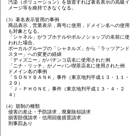
汚染（ポリューション）を放置すれば著名表示の高級イ
メージ等を維持できなくなる。
（3）著名表示冒用の事例
商品表示，営業表示，商号に使用，ドメイン名への使用
も対象となる。
「シャネル」がラブホテルやポルノショップの名前に使
われた場合。
ボーカルグループの「シャネルズ」から「ラッツアンド
スター」への変更の経緯
「ディズニー」がパチンコ店名に使用された例
「ニナ・リッチ」がノーパン喫茶店名に使用された例
ドメイン名の事例
「ＳＯＮＹＢＡＮＫ」事件（東京地判平成１３・１１・
２９）
「Ｊ－ＰＨＯＮＥ」事件（東京地判平成１３・４・２
４）
（4）規制の種類
侵害の差止・予防請求，廃棄除却請求
損害賠償請求・信用回復措置請求
刑事罰あり