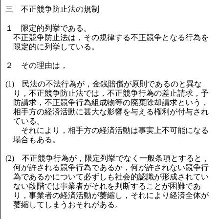
三 不正競争防止法の規制
１ 限定的列挙である。
不正競争防止法は，その規律する不正競争となる行為を
限定的に列挙している。
２ その理由は，
(1) 民法の不法行為が，金銭賠償が原則であるのと異な
り，不正競争防止法では，不正競争行為の差止請求，予
防請求，不正競争行為組成物等の廃棄除却請求という，
相手方の経済活動に甚大な影響を与える権利が付与され
ている。
それにより，相手方の経済活動は事実上不可能になる
場合もある。
(2) 不正競争行為が，限定列挙でなく一般条項とすると，
何が許される競争行為であるか，何が許されない競争行
為であるかについて必ずしも社会的認識が形成されてい
ない段階では事業者がそれを判断することが困難であ
り，事業者の経済活動が萎縮し，それにより経済全体が
萎縮してしまうおそれがある。