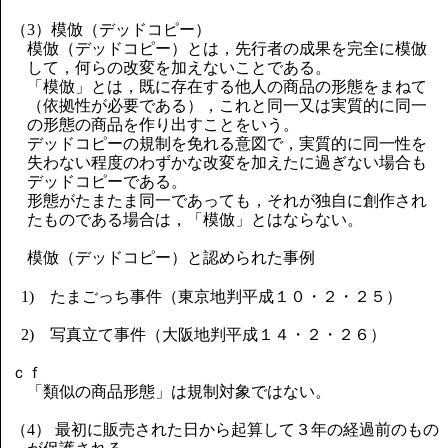
（3）模倣（デッドコピー）
模倣（デッドコピー）とは，先行者の成果を完全に模倣
して，何らの改変を加えないことである。
「模倣」とは，既に存在する他人の商品の形態をまねて
（依拠性が必要である），これと同一又は実質的に同一
の形態の商品を作り出すことをいう。
デッドコピーの規制を免れる意図で，実質的に同一性を
失わない程度のわずかな改変を加えたに過ぎない場合も
デッドコピーである。
形態がたまたま同一であっても，それが独自に創作され
たものである場合は，「模倣」とはならない。
模倣（デッドコピー）と認められた事例
1) たまごっち事件（東京地判平成１０・２・２５）
2) 写真立て事件（大阪地判平成１４・２・２６）
ｃｆ
「類似の商品形態」は規制対象ではない。
（4） 最初に販売された日から起算して３年の経過前のもの