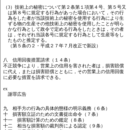
（3）技術上の秘密について第２条第１項第４号、第５号又
は第８号に規定する行為があった場合において，その行
為をした者が当該技術上の秘密を使用する行為により生
ずる物の生産その他技術上の秘密を使用したことが明ら
かな行為として政令で定める行為をしたときは，その者
は，それぞれ当該各号に規定する行為として生産等をし
たものと推定する。
（第５条の２・平成２７年７月改正で新設）
八 信用回復措置請求（１４条）
不正競争により，営業上の信用を害された者は，損害賠償
に代え，または損害賠償とともに，その営業上の信用回復
に必要な措置を請求できる。
ex
謝罪広告
九 相手方の行為の具体的態様の明示義務（６条）
十 損害額立証のための文書提出命令（７条）
十一 損害額計算のための鑑定（８条）
十二 相当な損害額の裁判所による認定（９条）