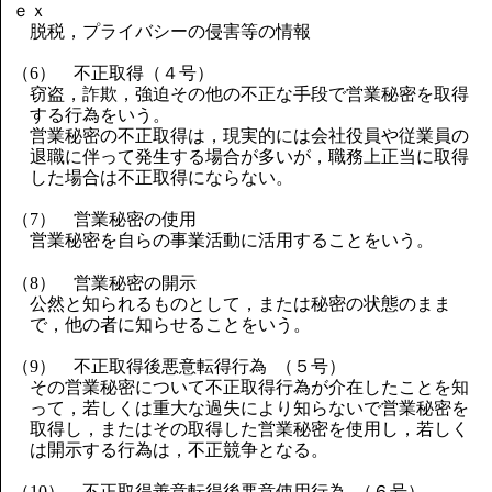
ｅｘ
脱税，プライバシーの侵害等の情報
（6） 不正取得（４号）
窃盗，詐欺，強迫その他の不正な手段で営業秘密を取得
する行為をいう。
営業秘密の不正取得は，現実的には会社役員や従業員の
退職に伴って発生する場合が多いが，職務上正当に取得
した場合は不正取得にならない。
（7） 営業秘密の使用
営業秘密を自らの事業活動に活用することをいう。
（8） 営業秘密の開示
公然と知られるものとして，または秘密の状態のまま
で，他の者に知らせることをいう。
（9） 不正取得後悪意転得行為 （５号）
その営業秘密について不正取得行為が介在したことを知
って，若しくは重大な過失により知らないで営業秘密を
取得し，またはその取得した営業秘密を使用し，若しく
は開示する行為は，不正競争となる。
（10） 不正取得善意転得後悪意使用行為 （６号）