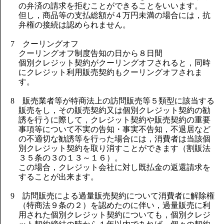
の弁済の請求を拒むことができることをいいます。
但し，商品等の支払総額が４万円未満の場合には，抗
弁権の接続は認められません。
7 クーリングオフ
クーリングオフ制度告知の日から８日間
個別クレジット契約がクーリングオフされると，同時
にクレジット利用販売契約もクーリングオフされま
す。
8 販売業者等が特商法上の訪問販売等５類型に該当する
販売をし，その販売契約又は個別クレジット契約の勧
誘を行うに際して，クレジット契約や販売契約の重要
事項等について不実の告知・事実不告知，不退居など
の不適切な勧誘等を行った場合には，消費者は当該個
別クレジット契約を取り消すことができます（割販法
３５条の３の１３～１６）。
この場合，クレジット会社に対し既払金の返還請求を
することが出来ます。
9 訪問販売による過量販売契約について消費者に解除権
（特商法９条の２）を認めたのに伴い，過量販売に利
用された個別クレジット契約についても，個別クレジ