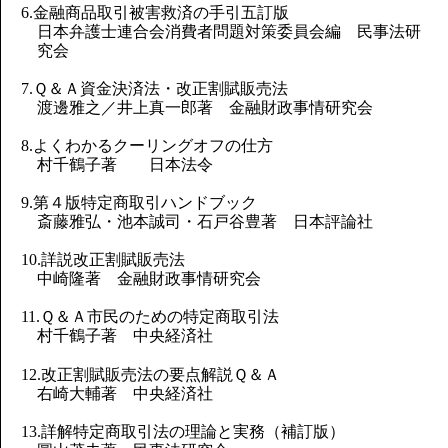
6.金融商品取引被害救済の手引五訂版
日本弁護士連合会消費者問題対策委員会編 民事法研
究会
7.Ｑ＆Ａ資金決済法・改正割賦販売法
渡邊雅之／井上真一郎著 金融財政事情研究会
8.よくわかるクーリングオフの仕方
村千鶴子著 日本法令
9.第４版特定商取引ハンドブック
斎藤雅弘・池本誠司・石戸谷豊著 日本評論社
10.詳説改正割賦販売法
中崎隆著 金融財政事情研究会
11.Ｑ＆Ａ市民のための特定商取引法
村千鶴子著 中央経済社
12.改正割賦販売法の要点解説Ｑ＆Ａ
右崎大輔著 中央経済社
13.詳解特定商取引法の理論と実務（補訂版）