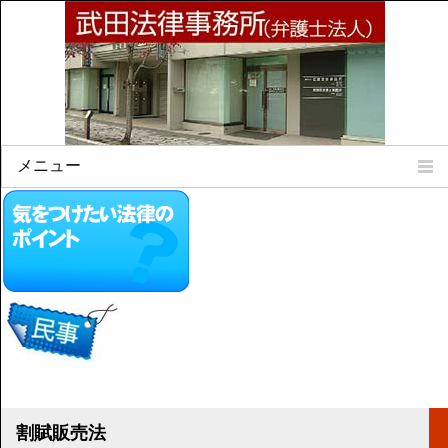
メニュー
Home
所属弁護士
事務所所訓
法律相談案内
弁護士料について
事務所所在地
リンク集
顧問契約について
割賦販売法