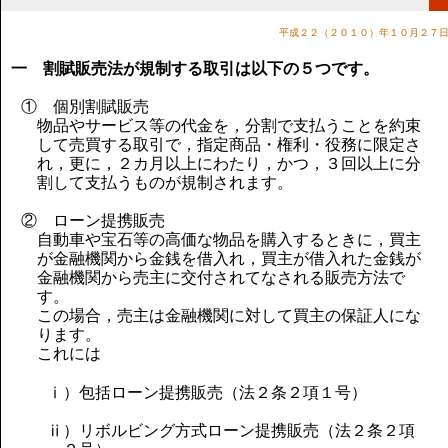
講演のご案内
気をつけたい法律のポイント
平成２２（２０１０）年１０月２７
武田正男の独り言
一 割賦販売法が規制する取引は以下の５つです。
① 個別割賦販売
物品やサービス等の代金を，分割で支払うことを約束
して売買する取引で，指定商品・権利・役務に限定さ
れ，更に，２カ月以上にわたり，かつ，３回以上に分
割して支払うものが規制されます。
② ローン提携販売
自動車や宝石等の高価な物品を購入するときに，買主
が金融機関から金銭を借入れ，買主が借入れた金銭が
金融機関から売主に交付されてなされる販売方法で
す。
この場合，売主は金融機関に対して買主の保証人にな
ります。
これには
ⅰ）包括ローン提携販売（法２条２項１号）
ⅱ）リボルビング方式ローン提携販売（法２条２項