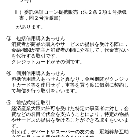
２号）
ⅲ）委託保証ローン提携販売（法２条２項１号括弧
書，同２号括弧書）
があります。
③ 包括信用購入あっせん
消費者が商品の購入やサービスの提供を受ける際に，
金融機関が売主と消費者の間に介在して，代金支払い
を代行する取引です。
クレジットカードがその例です。
④ 個別信用購入あっせん
包括信用購入あっせんと異なり，金融機関がクレジッ
トカード等を使用せず，車等を買う度に個別に契約し
て与信を行う取引をいいます。
⑤ 前払式特定取引
経済産業大臣の許可を受けた特定の事業者に対し，会
費などの名目で代金を支払うことにより，特定の物品
やサービスの提供を受けることができる取引をいいま
す。
例えば，デパートやスーパーの友の会，冠婚葬祭互助