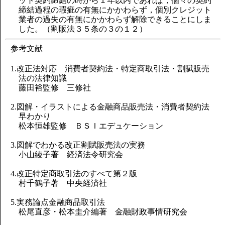
ット契約締結の時から１年以内であれば，個々の契約
締結過程の瑕疵の有無にかかわらず，個別クレジット
業者の過失の有無にかかわらず解除できることにしま
した。（割販法３５条の３の１２）
参考文献
1.改正法対応 消費者契約法・特定商取引法・割賦販売
法の法律知識
藤田裕監修 三修社
2.図解・イラストによる金融商品販売法・消費者契約法
早わかり
松本恒雄監修 ＢＳＩエデュケーション
3.図解でわかる改正割賦販売法の実務
小山綾子著 経済法令研究会
4.改正特定商取引法のすべて第２版
村千鶴子著 中央経済社
5.実務論点金融商品取引法
松尾直彦・松本圭介編著 金融財政事情研究会