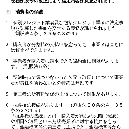
役務が政令の改正により指定内容が変更されます。
四 消費者の保護
1 個別クレジット業者及び包括クレジット業者に法定事
項を記載した書面を交付する義務が課せられました。
（割販法４条，３５条の３の９）
2 購入者が分割払の支払いを怠っても，事業者は直ちに
は解除ができません。
3 事業者が購入者に請求できる違約金に制限がありま
す。（割販法５条）
4 契約時点で気づかなかった欠陥（瑕疵）について事業
者が責任を負わないとの特約は無効です。
5 第三者の所有権留保の主張について制限があります。
6 抗弁権の接続があります。（割販法３０条の４，３５
条の３の１９）
「抗弁権の接続」とは，購入者が商品の欠陥（瑕疵）
や期日の遅延といった販売業者に対する抗弁をもっ
て，金融機関等の第三者に主張でき，金融機関等から