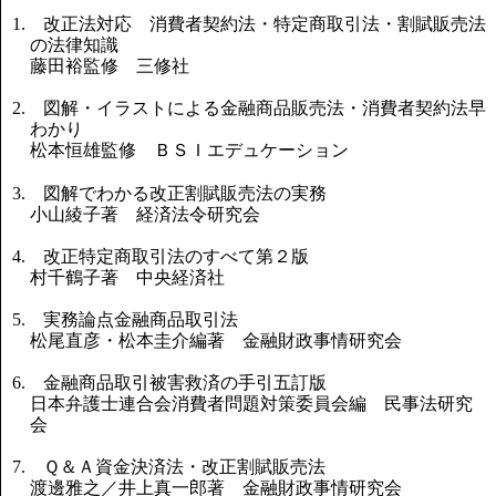
1. 改正法対応 消費者契約法・特定商取引法・割賦販売法
の法律知識
藤田裕監修 三修社
2. 図解・イラストによる金融商品販売法・消費者契約法早
わかり
松本恒雄監修 ＢＳＩエデュケーション
3. 図解でわかる改正割賦販売法の実務
小山綾子著 経済法令研究会
4. 改正特定商取引法のすべて第２版
村千鶴子著 中央経済社
5. 実務論点金融商品取引法
松尾直彦・松本圭介編著 金融財政事情研究会
6. 金融商品取引被害救済の手引五訂版
日本弁護士連合会消費者問題対策委員会編 民事法研究
会
7. Ｑ＆Ａ資金決済法・改正割賦販売法
渡邊雅之／井上真一郎著 金融財政事情研究会