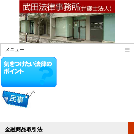
メニュー
Home
所属弁護士
事務所所訓
法律相談案内
弁護士料について
事務所所在地
リンク集
顧問契約について
金融商品取引法