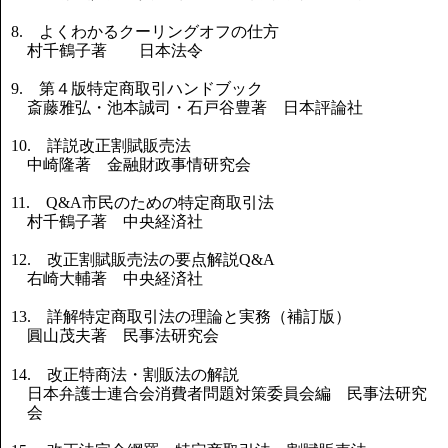
8. よくわかるクーリングオフの仕方
村千鶴子著 日本法令
9. 第４版特定商取引ハンドブック
斎藤雅弘・池本誠司・石戸谷豊著 日本評論社
10. 詳説改正割賦販売法
中崎隆著 金融財政事情研究会
11. Q&A市民のための特定商取引法
村千鶴子著 中央経済社
12. 改正割賦販売法の要点解説Q&A
右崎大輔著 中央経済社
13. 詳解特定商取引法の理論と実務（補訂版）
圓山茂夫著 民事法研究会
14. 改正特商法・割販法の解説
日本弁護士連合会消費者問題対策委員会編 民事法研究
会