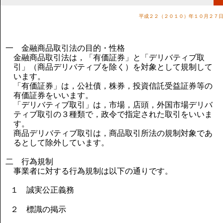
講演のご案内
気をつけたい法律のポイント
平成２２（２０１０）年１０月２７
武田正男の独り言
一 金融商品取引法の目的・性格
金融商品取引法は，「有価証券」と「デリバティブ取
引」（商品デリバティブを除く）を対象として規制して
います。
「有価証券」は，公社債，株券，投資信託受益証券等の
有価証券をいいます。
「デリバティブ取引」は，市場，店頭，外国市場デリバ
ティブ取引の３種類で，政令で指定された取引をいいま
す。
商品デリバティブ取引は，商品取引所法の規制対象であ
るとして除外しています。
二 行為規制
事業者に対する行為規制は以下の通りです。
１ 誠実公正義務
２ 標識の掲示