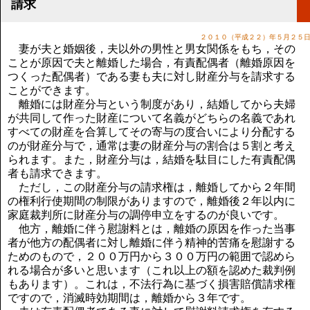
講演のご案内
請求
気をつけたい法律のポイント
武田正男の独り言
２０１０（平成２２）年５月２５
妻が夫と婚姻後，夫以外の男性と男女関係をもち，その
ことが原因で夫と離婚した場合，有責配偶者（離婚原因を
つくった配偶者）である妻も夫に対し財産分与を請求する
ことができます。
離婚には財産分与という制度があり，結婚してから夫婦
が共同して作った財産について名義がどちらの名義であれ
すべての財産を合算してその寄与の度合いにより分配する
のが財産分与で，通常は妻の財産分与の割合は５割と考え
られます。また，財産分与は，結婚を駄目にした有責配偶
者も請求できます。
ただし，この財産分与の請求権は，離婚してから２年間
の権利行使期間の制限がありますので，離婚後２年以内に
家庭裁判所に財産分与の調停申立をするのが良いです。
他方，離婚に伴う慰謝料とは，離婚の原因を作った当事
者が他方の配偶者に対し離婚に伴う精神的苦痛を慰謝する
ためのもので，２００万円から３００万円の範囲で認めら
れる場合が多いと思います（これ以上の額を認めた裁判例
もあります）。これは，不法行為に基づく損害賠償請求権
ですので，消滅時効期間は，離婚から３年です。