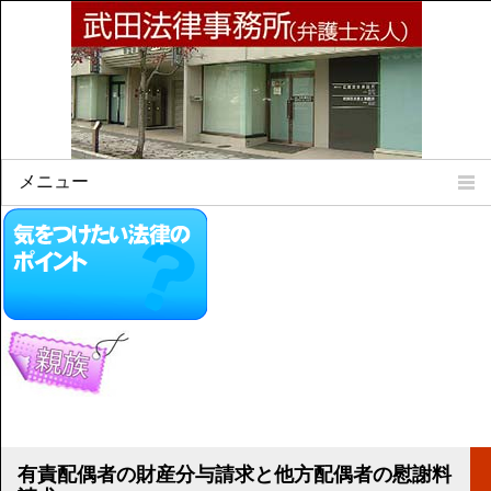
メニュー
Home
所属弁護士
事務所所訓
法律相談案内
弁護士料について
事務所所在地
リンク集
顧問契約について
有責配偶者の財産分与請求と他方配偶者の慰謝料