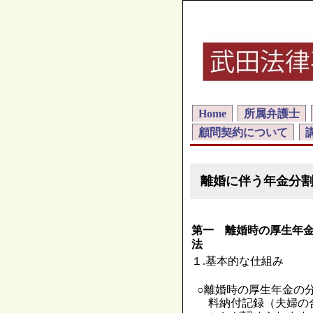
Home
所属弁護士
顧問契約について
離婚に伴う年金分
第一 離婚時の厚生年
法
１.基本的な仕組み
○離婚時の厚生年金の
料納付記録（夫婦の