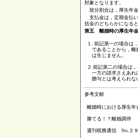
対象となります。
按分割合は，厚生年金
支払金は，定期金払い
括金のどちらかになる
第五 離婚時の厚生年
１. 前記第一の場合
であることから，離
は生じません。
２.前記第二の場合は
一方の請求さえあれ
贈与とは考えられな
参考文献
離婚時における厚生年
勝てる！？離婚調停
週刊税務通信 No.２