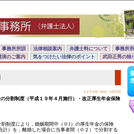
事務所所訓
法律相談案内
弁護士料について
事務所
講演のご案内
気をつけたい法律のポイント
武田正男の独
割
２００６年（H18）12月25日
金の分割制度（平成１９年４月施行）・改正厚生年金保険
分割制度により，婚姻期間中（※1）の厚生年金の保険
合計）を，離婚した場合に当事者間（※２）で分割する