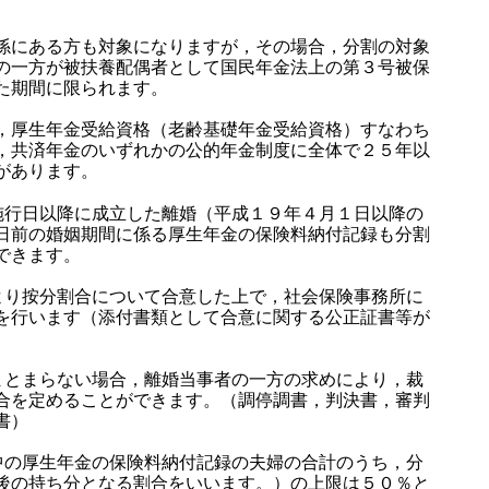
。
係にある方も対象になりますが，その場合，分割の対象
の一方が被扶養配偶者として国民年金法上の第３号被保
た期間に限られます。
，厚生年金受給資格（老齢基礎年金受給資格）すなわち
，共済年金のいずれかの公的年金制度に全体で２５年以
があります。
施行日以降に成立した離婚（平成１９年４月１日以降の
日前の婚姻期間に係る厚生年金の保険料納付記録も分割
できます。
より按分割合について合意した上で，社会保険事務所に
を行います（添付書類として合意に関する公正証書等が
まとまらない場合，離婚当事者の一方の求めにより，裁
合を定めることができます。（調停調書，判決書，審判
書）
中の厚生年金の保険料納付記録の夫婦の合計のうち，分
後の持ち分となる割合をいいます。）の上限は５０％と