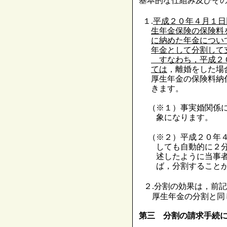
基本的な仕組み及びそ
１.
平成２０年４月１日
生年金保険の保険料
に納めた年金につい
年金として分割して
すなわち，平成２０
ては
，離婚をした場
厚生年金の保険料納
きます。
（※１）事実婚関係
象になります。
（※２）平成２０年
しても自動的に２
述したように当事
ば，分割すること
２.分割の効果は，前
厚生年金の分割と同
第三 分割の請求手続