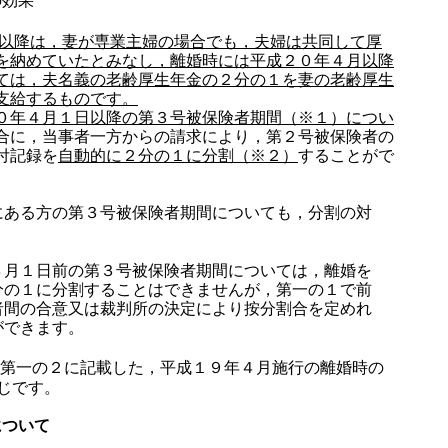
の効果
以降は，妻が専業主婦の場合でも，夫婦は共同して厚
を納めていたとみなし，離婚時には平成２０年４月以降
ては，夫名義の老齢厚生年金の２分の１を妻の老齢厚生
支給するものです。
年４月１日以降の第３号被保険者期間（※１）につい
合に，当事者一方からの請求により，第２号被保険者の
付記録を
自動的に２分の１に分割（※２）
することがで
にある方の第３号被保険者期間についても，分割の対
４月１日前の第３号被保険者期間については，離婚を
分の１に分割することはできませんが，第一の１で前
者間の合意又は裁判所の決定により按分割合を定めれ
ができます。
記第一の２に記載した，平成１９年４月施行の離婚時の
じです。
について