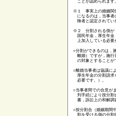
ことが認められます
※１ 事実上の婚姻関
になるのは，当事者
険者と認定されてい
※２ 分割される側が
国民年金，厚生年金
上加入している必要
○分割ができるのは，
離婚）ですが，施行
の対象とすることが
○離婚当事者は協議に
厚生年金の分割請求
必要です。）。
○当事者間での合意が
判手続により按分割
書，訴訟上の和解調
○按分割合（婚姻期間
割を受ける側の分割