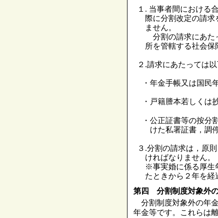
１. 当事者間におけ
際に分割改定の請求
ません。
分割の請求にあたっ
所を管轄する社会保
２.請求にあたっては
・年金手帳又は国民
・戸籍謄本若しくは
・公正証書等の按分
けた私署証書，調
３.分割の請求は，原
ければなりません。
※事実婚に係る厚生
たときから２年を経
第四 分割制度対象外
分割制度対象外の年金
年金等です。これらは