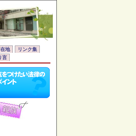
所在地
リンク集
り言