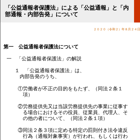
講演のご案内
「公益通報者保護法」による「公益通報」と「内
気をつけたい法律のポイント
部通報・内部告発」について
武田正男の独り言
２０２０（令和２）年８月２４
第一 公益通報者保護法について
一 「公益通報者保護法」の解説
１ 「公益通報者保護法」は、
内部告発のうち、
①労働者が不正の目的をもたず、（同法２条１
項）
②労務提供先又は当該労務提供先の事業に従事す
る場合におけるその役員、従業員、代理人、そ
の他の者について、（同法２条１項）
③同法２条３項に定める特定の罰則付き法令違反
行為（通報対象事実）が行われ、もしくは行わ