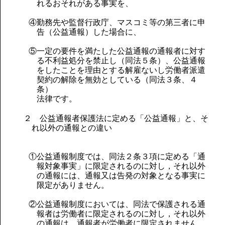
れるおそれがある事実を、
④勤務先や監督行政庁、マスコミ等の第三者に申
告（公益通報）した場合に、
⑤一定の要件を満たした公益通報の通報者に対す
る不利益処分を禁止し（同法５条）、公益通報
をしたことを理由とする解雇ないし労働者派遣
契約の解除を無効としている（同法３条、４
条）
法律です。
２ 公益通報者保護法に定める「公益通報」と、そ
れ以外の通報との違い
①公益通報制度では、同法２条３項に定める「通
報対象事実」に限定されるのに対し，それ以外
の通報には、通報又は告発の対象となる事実に
限定がありません。
②公益通報制度においては、同法で保護される通
報者は労働者に限定されるのに対し，それ以外
の通報は、通報者が労働者に限定されません。