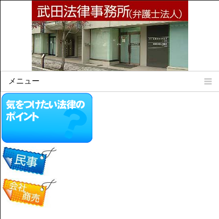
メニュー
Home
所属弁護士
事務所所訓
法律相談案内
弁護士料について
事務所所在地
リンク集
顧問契約について