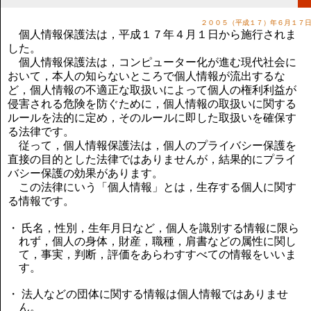
講演のご案内
気をつけたい法律のポイント
２００５（平成１７）年６月１７
個人情報保護法は，平成１７年４月１日から施行されま
武田正男の独り言
した。
個人情報保護法は，コンピューター化が進む現代社会に
おいて，本人の知らないところで個人情報が流出するな
ど，個人情報の不適正な取扱いによって個人の権利利益が
侵害される危険を防ぐために，個人情報の取扱いに関する
ルールを法的に定め，そのルールに即した取扱いを確保す
る法律です。
従って，個人情報保護法は，個人のプライバシー保護を
直接の目的とした法律ではありませんが，結果的にプライ
バシー保護の効果があります。
この法律にいう「個人情報」とは，生存する個人に関す
る情報です。
・ 氏名，性別，生年月日など，個人を識別する情報に限ら
れず，個人の身体，財産，職種，肩書などの属性に関し
て，事実，判断，評価をあらわすすべての情報をいいま
す。
・ 法人などの団体に関する情報は個人情報ではありませ
ん。