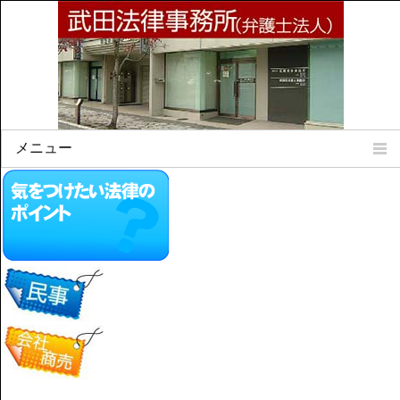
メニュー
Home
所属弁護士
事務所所訓
法律相談案内
弁護士料について
事務所所在地
リンク集
顧問契約について