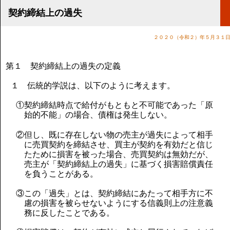
講演のご案内
契約締結上の過失
気をつけたい法律のポイント
武田正男の独り言
２０２０（令和２）年５月３１
第１ 契約締結上の過失の定義
１ 伝統的学説は、以下のように考えます。
①契約締結時点で給付がもともと不可能であった「原
始的不能」の場合、債権は発生しない。
②但し、既に存在しない物の売主が過失によって相手
に売買契約を締結させ、買主が契約を有効だと信じ
たために損害を被った場合、売買契約は無効だが、
売主が「契約締結上の過失」に基づく損害賠償責任
を負うことがある。
③この「過失」とは、契約締結にあたって相手方に不
慮の損害を被らせないようにする信義則上の注意義
務に反したことである。