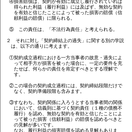
④損害賠償は、契約が有効に成立し履行されていれば
得られた利益（履行利益）には及ばず、無効な契約
を有効と信じたことによって被った損害の賠償（信
頼利益の賠償）に限られる。
⑤ この責任は、「不法行為責任」と考えられる。
２ それに対し「契約締結上の過失」に関する別の学説
は、以下の通りに考えます。
①契約成立過程における一方当事者の故意・過失によ
って相手方が損害を被った場合に、一定の要件を充
たせば、何らかの責任を肯定すべきとする理解で
す。
②この場合の契約成立過程には、契約締結段階だけで
なく、契約準備段階も含みます。
③すなわち、契約関係に入ろうとする当事者間の関係
において、信義則に基づく契約責任（１種の債務不
履行）を認め、無効な契約を有効と信じたことによ
って被った損害（信頼利益）の賠償を認めるべきと
の見解が多いです。
なお、履行利益の損害賠償を認める見解もありま