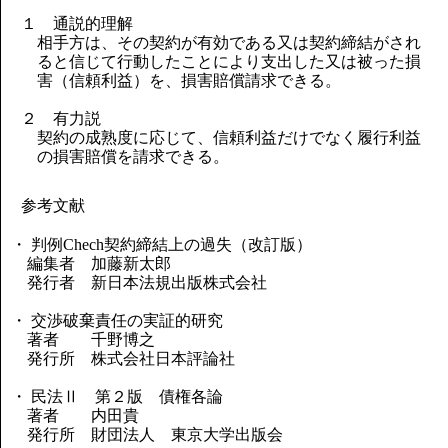
１ 通説的理解
相手方は、その契約が有効である又は契約締結がされ
ると信じて行動したことにより支出した又は被った損
害（信頼利益）を、損害賠償請求できる。
２ 有力説
契約の成熟度に応じて、信頼利益だけでなく履行利益
の損害賠償を請求できる。
参考文献
・ 判例Chech契約締結上の過失（改訂版）
編集者 加藤新太郎
発行者 新日本法規出版株式会社
・ 交渉破棄責任の実証的研究
著者 千野博之
発行所 株式会社日本評論社
・ 民法Ⅱ 第２版 債権各論
著者 内田貴
発行所 財団法人 東京大学出版会