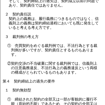
そして、契約締結上の過失は、契約成立以前の問題で
あり、契約責任ではありません。
２ 契約責任説
契約上の義務は、履行義務につきるものではなく、信
義則上の義務は契約締結過程においても既に発生して
いると考える考え方です。
３ 裁判例の考え方
① 売買契約をめぐる裁判例では、不法行為とする裁
判例が多いですが、契約責任とするものもありま
す。
②契約交渉の不当破棄に関する裁判例では、信義則上
の注意義務違反、不法行為上の義務違反という両様
の構成がとられているものもあります。
第４ 契約締結上の過失の要件
１ 契約無効型
① 締結された契約の全部又は一部が客観的に履行不
能（原始的不能）であるため、その契約の全部又は