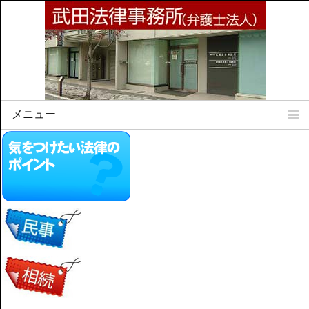
メニュー
Home
所属弁護士
事務所所訓
法律相談案内
弁護士料について
事務所所在地
リンク集
顧問契約について