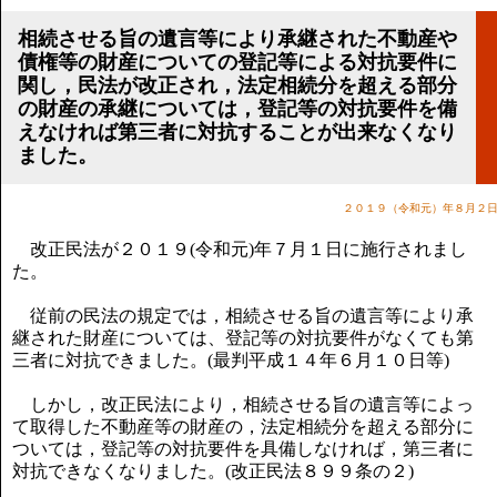
講演のご案内
気をつけたい法律のポイント
相続させる旨の遺言等により承継された不動産や
債権等の財産についての登記等による対抗要件に
武田正男の独り言
関し，民法が改正され，法定相続分を超える部分
の財産の承継については，登記等の対抗要件を備
えなければ第三者に対抗することが出来なくなり
ました。
２０１９（令和元）年８月２
改正民法が２０１９(令和元)年７月１日に施行されまし
た。
従前の民法の規定では，相続させる旨の遺言等により承
継された財産については、登記等の対抗要件がなくても第
三者に対抗できました。(最判平成１４年６月１０日等)
しかし，改正民法により，相続させる旨の遺言等によっ
て取得した不動産等の財産の，法定相続分を超える部分に
ついては，登記等の対抗要件を具備しなければ，第三者に
対抗できなくなりました。(改正民法８９９条の２)