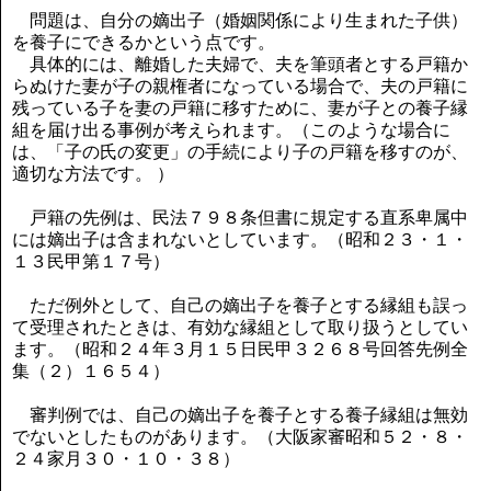
問題は、自分の嫡出子（婚姻関係により生まれた子供）
を養子にできるかという点です。
具体的には、離婚した夫婦で、夫を筆頭者とする戸籍か
らぬけた妻が子の親権者になっている場合で、夫の戸籍に
残っている子を妻の戸籍に移すために、妻が子との養子縁
組を届け出る事例が考えられます。（このような場合に
は、「子の氏の変更」の手続により子の戸籍を移すのが、
適切な方法です。 ）
戸籍の先例は、民法７９８条但書に規定する直系卑属中
には嫡出子は含まれないとしています。（昭和２３・１・
１３民甲第１７号）
ただ例外として、自己の嫡出子を養子とする縁組も誤っ
て受理されたときは、有効な縁組として取り扱うとしてい
ます。（昭和２４年３月１５日民甲３２６８号回答先例全
集（２）１６５４）
審判例では、自己の嫡出子を養子とする養子縁組は無効
でないとしたものがあります。（大阪家審昭和５２・８・
２４家月３０・１０・３８）