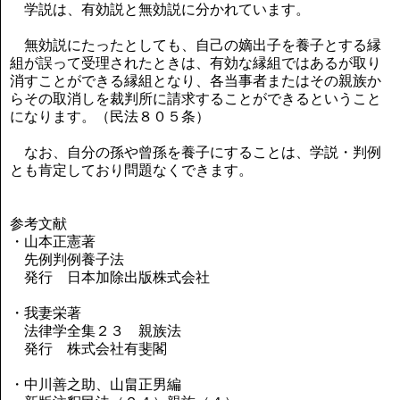
学説は、有効説と無効説に分かれています。
無効説にたったとしても、自己の嫡出子を養子とする縁
組が誤って受理されたときは、有効な縁組ではあるが取り
消すことができる縁組となり、各当事者またはその親族か
らその取消しを裁判所に請求することができるということ
になります。（民法８０５条）
なお、自分の孫や曾孫を養子にすることは、学説・判例
とも肯定しており問題なくできます。
参考文献
・山本正憲著
先例判例養子法
発行 日本加除出版株式会社
・我妻栄著
法律学全集２３ 親族法
発行 株式会社有斐閣
・中川善之助、山畠正男編