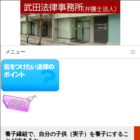
メニュー
Home
所属弁護士
事務所所訓
法律相談案内
弁護士料について
事務所所在地
リンク集
顧問契約について
養子縁組で、自分の子供（実子）を養子にするこ