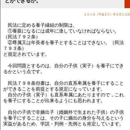
とができるか。
講演のご案内
気をつけたい法律のポイント
２０１８（平成３０）年６月２２
武田正男の独り言
民法に定める養子縁組の制限は、
①養親になるには成年に達していなければならない。
（民法７９２条）
②尊属又は年長者を養子とすることはできない。（民法
７９３条）
と規定されています。
今回問題とするのは、自分の子供（実子）を養子にでき
るかという点です。
民法７９８条但書は、自分の直系卑属を養子にすること
ができることを前提とする規定になっています。
自分の子供（実子）も直系卑属にあたりますので，これ
を養子にすることが出来るようにも思われます。
自分の子供で非嫡出子（婚姻外で生まれた子供）の子供
を養子にすることは、その子に嫡出の身分を与えるという
実益があるため、学説・判例・先例とも肯定しています。