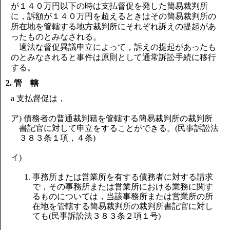
が１４０万円以下の時は支払督促を発した簡易裁判所
に，訴額が１４０万円を超えるときはその簡易裁判所の
所在地を管轄する地方裁判所にそれぞれ訴えの提起があ
ったものとみなされる。
適法な督促異議申立によって，訴えの提起があったも
のとみなされると事件は原則として通常訴訟手続に移行
する。
2. 管 轄
a 支払督促は，
ア) 債務者の普通裁判籍を管轄する簡易裁判所の裁判所
書記官に対して申立をすることができる。(民事訴訟法
３８３条１項，４条)
イ)
1. 事務所または営業所を有する債務者に対する請求
で，その事務所または営業所における業務に関す
るものについては，当該事務所または営業所の所
在地を管轄する簡易裁判所の裁判所書記官に対し
ても(民事訴訟法３８３条２項１号)