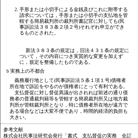
2. 手形または小切手による金銭及びこれに附帯する
請求については，手形または小切手の支払地を管
轄する簡易裁判所の裁判所書記官に対しても(民
事訴訟法３８３条２項２号)それぞれ申立ができ
るものとされた。
新法３８３条の規定は，旧法４３１条の規定に
ついて，その内容につき実質的な変更を加えず
に，規定を整備したものである。
b 実務上の不都合
義務履行地として(民事訴訟法５条１項１号)債権者
所在地で訴訟をやるのが債権者にとって有利である。
支払督促に対し督促異議が出されれば前述の通り債
務者の普通裁判籍等を管轄する簡易裁判所又は地方裁
判所が管轄裁判所となり，特に債務者所在地が遠方で
ある場合などは大変不便であり，時間的経済的負担も
大きい。
参考文献
株式会社民事法研究会発行「書式 支払督促の実務 全訂