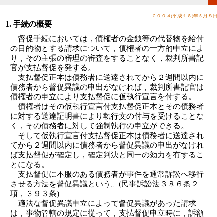
講演のご案内
気をつけたい法律のポイント
２００４(平成１６)年５月８
1. 手続の概要
武田正男の独り言
督促手続においては，債権者の金銭等の代替物を給付
の目的物とする請求について，債権者の一方的申立によ
り，その主張の審理の審査をすることなく，裁判所書記
官が支払督促を発する。
支払督促正本は債務者に送達されてから２週間以内に
債務者から督促異議の申出がなければ，裁判所書記官は
債権者の申立により支払督促に仮執行宣言を付する。
債権者はその仮執行宣言付支払督促正本とその債務者
に対する送達証明書により執行文の付与を受けることな
く，その債務者に対して強制執行の申立ができる。
そして仮執行宣言付支払督促正本は債務者に送達され
てから２週間以内に債務者から督促異議の申出がなけれ
ば支払督促が確定し，確定判決と同一の効力を有するこ
とになる。
支払督促に不服のある債務者が事件を通常訴訟へ移行
させる方法を督促異議という。(民事訴訟法３８６条２
項，３９３条)
適法な督促異議申立によって督促異議があった請求
は，事物管轄の規定に従って，支払督促申立時に，訴額