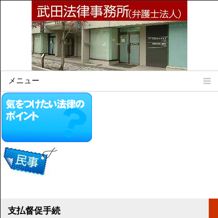
メニュー
Home
所属弁護士
事務所所訓
法律相談案内
弁護士料について
事務所所在地
リンク集
顧問契約について
支払督促手続