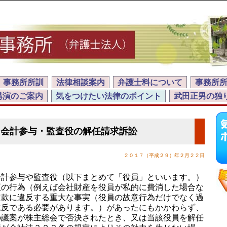
事務所所訓
法律相談案内
弁護士料について
事務所
講演のご案内
気をつけたい法律のポイント
武田正男の独
・会計参与・監査役の解任請求訴訟
２０１７（平成２９）年２月２２日
計参与や監査役（以下まとめて「役員」といいます。）
正の行為（例えば会社財産を役員が私的に費消した場合な
定款に違反する重大な事実（役員の故意行為だけでなく過
違反である必要があります。）があったにもかかわらず、
の議案が株主総会で否決されたとき、又は当該役員を解任