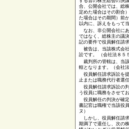
する旨の株主総会の決
合、公開会社では、総
定めた場合はその割合
た場合はその期間）前
以内に、訴えをもって
なお、非公開会社にあ
ではなく、総株主の議
記の要件で役員解任請
被告は、当該株式会社
訟です。 （会社法８５
裁判所の管轄は、当該
轄となります。（会社
役員解任請求訴訟を提
止または職務代行者選
役員解任請求訴訟の判
う役員に職務をさせて
役員解任の判決が確定
書記官は職権で当該役
ヌ）
しかし、役員解任請求
期満了で退任し、次の