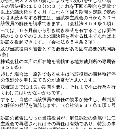
議が会社法３２３条の規定によりその効力を生じない場
株主の議決権の１００分の３（これを下回る割合を定款で
）以上の議決権を６ヶ月（これを下回る期間を定款で定め
から引き続き有する株主は、当該株主総会の日から３０日
当該役員の解任を請求できます。（会社法８５４条１項）
っては、６ヶ月前から引き続き株式を有することは要件
決権の１００分の３以上の議決権を有する株主であれば上
求訴訟を提起できます。（会社法８５４条２項）
及び当該役員を被告とする必要がある固有必要的共同訴
５条）
株式会社の本店の所在地を管轄する地方裁判所の専属管
法８５６条）
起した場合は、原告である株主は当該役員の職務執行停
任の仮処分を申し立てるのが通常だと思います。
決確定までには長い期間を要し、それまで不正行為を行
おくわけにはいかないからです。
すると、当然に当該役員の解任の効果が発生し、裁判所
員の解任の登記を嘱託します。（会社法９３７条１項１号
訴訟の被告になった当該役員が、解任訴訟の係属中に任
株主総会で再選されればその再任は有効であり、特別の事