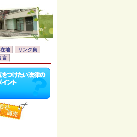
所在地
リンク集
り言