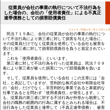
講演のご案内
気をつけたい法律のポイント
従業員が会社の事業の執行について不法行為を
した場合の、会社の「使用者責任」による不真正
武田正男の独り言
連帯債務としての損害賠償責任
２０１６（平成２８）年１０月１２
民法７１５条に、会社の従業員が会社の事業の執行につ
いて不法行為により第三者に対して損害を与えた場合に、
その従業員だけでなく従業員を使用している会社も被害を
受けた第三者に対して損害賠償責任を負うと規定されてい
ます。
これを「使用者責任」といいます。
第三者に対して不法行為を行った従業員は、民法７０９
条により第三者が被った損害について賠償義務を負いま
す。
そして、従業員を使用している会社（この文章には「会
社」と表記していますが、営利的な株式会社や有限会社等
の「会社」だけでなく，非営利的な事業であると家庭的な
仕事であるとを問わず「使用者責任」が発生します。）
も、従業員の第三者に対する不法行為が外形から観察して
会社の職務の範囲内の行為に属するとみられる場合は、不
法行為をした従業員と連帯して（不真正連帯債務）、被害