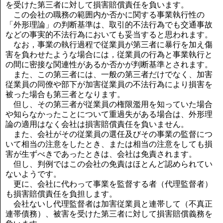
を受けた第三者に対して損害賠償責任を負います。
この会社の職務の範囲内か否かに関する事業執行性の
「外形理論」の判断基準は、取引的不法行為でも交通事故
などの事実的不法行為においても妥当すると思われます。
なお，事業の執行過程で従業員が第三者に暴行を加え傷
害を負わせたような場合には，従業員の行為と事業執行と
の間に密接な関連性があるか否かが判断基準とされます。
また、この第三者には、一般の第三者だけでなく、加害
従業員の同僚や部下が加害従業員の不法行為により損害を
被った場合も第三者となります。
但し、その第三者が従業員の権限濫用を知っていた場合
や知らなかったことについて重過失がある場合は、外形理
論の適用はなく会社は損害賠償責任を負いません。
また、会社がその従業員の選任及びその事業の監督につ
いて相当の注意をしたとき、または相当の注意をしても損
害が生ずべきであったときは、会社は免責されます。
但し、判例ではこの会社の免責はほとんど認められてい
ないようです。
更に、会社に代わって事業を監督する者（代理監督者）
も損害賠償責任を負担します。
会社ないし代理監督者は加害従業員と連帯して（不真正
連帯債務）、被害を受けた第三者に対して損害賠償義務を