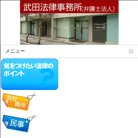
メニュー
Home
所属弁護士
事務所所訓
法律相談案内
弁護士料について
事務所所在地
リンク集
顧問契約について